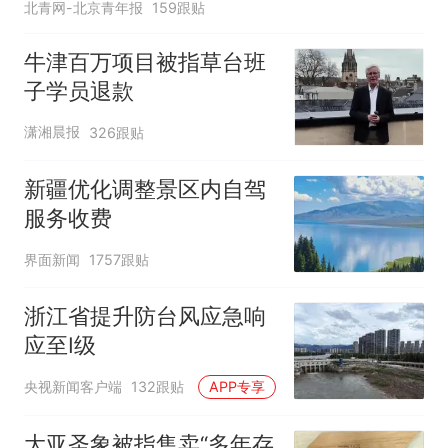
北青网-北京青年报
159跟贴
牛津百万项目被指草台班
子学员退款
潇湘晨报
326跟贴
新疆优化调整景区内自驾
服务收费
界面新闻
1757跟贴
浙江省提升防台风应急响
应至Ⅰ级
央视新闻客户端
132跟贴
APP专享
大亚圣象被指售卖“多年存