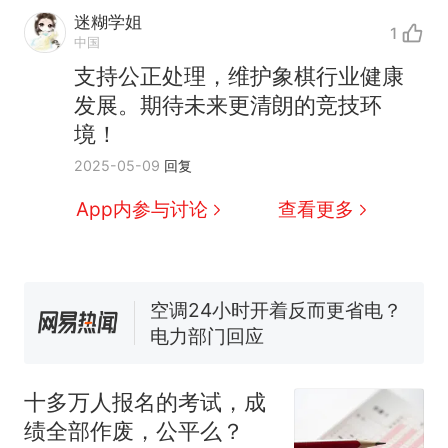
迷糊学姐
1
中国
支持公正处理，维护象棋行业健康
十多万人报名的考试，成绩
热
发展。期待未来更清朗的竞技环
全部作废，公平么？
境！
全球唯一没有法定首都的国
新
2025-05-09
回复
家，刚改国名，总统就邀请中
国大使骑行绕了几乎整个国境
搬家报价570元，搬到楼下交
App内参与讨论
查看更多
线一圈，还曾两次到中国寻根
5060元才肯搬上楼！女子傻眼
了……
视频丨只要一枚命中就能让航
母瘫痪 轰-6J实力有多强？
空调24小时开着反而更省电？
电力部门回应
佛山一中学招聘物理教师，笔
试前13名均遭淘汰？教育局：
十多万人报名的考试，成
已叫停招聘，成立调查组全面
十多万人报名的考试，成绩
热
绩全部作废，公平么？
核查
全部作废，公平么？