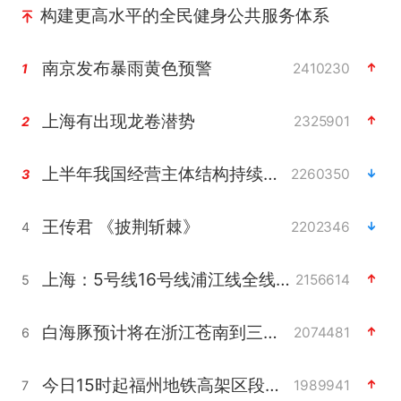
构建更高水平的全民健身公共服务体系
南京发布暴雨黄色预警
2410230
1
上海有出现龙卷潜势
2325901
2
上半年我国经营主体结构持续优化
2260350
3
王传君 《披荆斩棘》
2202346
4
上海：5号线16号线浦江线全线停运
2156614
5
白海豚预计将在浙江苍南到三门一带登陆
2074481
6
今日15时起福州地铁高架区段停运
1989941
7