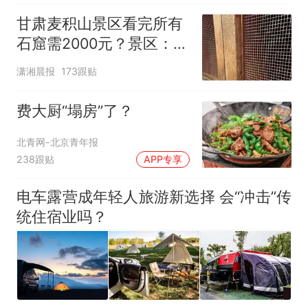
甘肃麦积山景区看完所有
石窟需2000元？景区：部
分石窟受特别保护，游客
潇湘晨报
173跟贴
可按需买
费大厨“塌房”了？
北青网-北京青年报
238跟贴
APP专享
电车露营成年轻人旅游新选择 会“冲击”传
统住宿业吗？