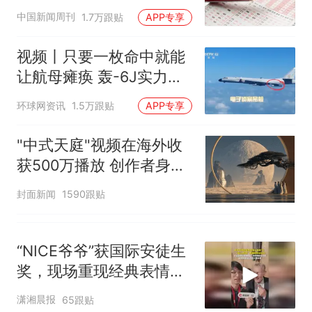
中国新闻周刊
1.7万跟贴
APP专享
视频丨只要一枚命中就能
让航母瘫痪 轰-6J实力有
多强？
环球网资讯
1.5万跟贴
APP专享
"中式天庭"视频在海外收
获500万播放 创作者身份
披露
封面新闻
1590跟贴
“NICE爷爷”获国际安徒生
奖，现场重现经典表情
包，向中国粉丝问好
潇湘晨报
65跟贴