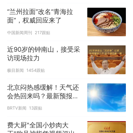
“兰州拉面”改名“青海拉
面”，权威回应来了
中国新闻周刊
217跟贴
近90岁的钟南山，接受采
访现场拉力
极目新闻
1454跟贴
北京闷热感缓解！天气还
会热回来吗？最新预报
——
BRTV新闻
13跟贴
费大厨"全国小炒肉大