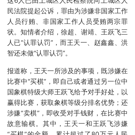
这6人已由上城区人民检察院向上城区人
民法院提起公诉，罪由为涉嫌非国家工作
人员行贿、非国家工作人员受贿两宗罪
状。知情者介绍，徐超、谢靖、王跃飞三
人已“认罪认罚”，而王天一、赵鑫鑫、洪
智还未做“认罪认罚”。
报道称，王天一所涉及的事项，既涉嫌在
比赛中“买棋”，即自己或者通过另一位中
国象棋特级大师王跃飞给予对手好处，以
赢得比赛，获取象棋等级分排名优势；还
涉嫌“卖棋”，即收受对手钱财，在比赛中
故意输棋。其中，王天一和王跃飞涉嫌
“买棋”的金额，累计超过了80万元人民