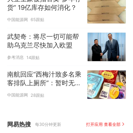
货” 19亿库存如何消化？
中国能源网
65跟贴
武契奇：将尽一切可能帮
助乌克兰尽快加入欧盟
参考消息
14跟贴
南航回应“西梅汁致多名乘
客排队上厕所”：暂时无法
核查是否发放西梅汁
中国能源网
28跟贴
网易热搜
每30分钟更新
打开应用 查看全部