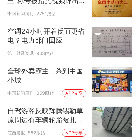
王"称号被指凭视频评出
官方回应
中国新闻周刊
2751跟贴
空调24小时开着反而更省
电？电力部门回应
第一财经资讯
963跟贴
全球外卖霸主，杀到中国
小城
中国新闻周刊
359跟贴
APP专享
自驾游客反映辉腾锡勒草
原周边有车辆轮胎被扎，
修理店铺换胎价格高达千
江西晨报
582跟贴
APP专享
元，官方发布情况通报