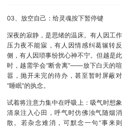
03、放空自己：给灵魂按下暂停键
深夜的寂静，是思绪的温床。有人因工作
压力夜不能寐，有人因情感纠葛辗转反
侧，有人因琐事纷扰心神不宁。但越是此
时，越需学会“断舍离”——放下白天的喧
嚣，抛开未完的待办，甚至暂时屏蔽对
“睡眠”的执念。
试着将注意力集中在呼吸上：吸气时想象
清泉注入心田，呼气时仿佛浊气随烟消
散。若杂念难消，可默念一句“事来则