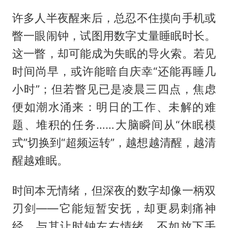
许多人半夜醒来后，总忍不住摸向手机或
瞥一眼闹钟，试图用数字丈量睡眠时长。
这一瞥，却可能成为失眠的导火索。若见
时间尚早，或许能暗自庆幸“还能再睡几
小时”；但若瞥见已是凌晨三四点，焦虑
便如潮水涌来：明日的工作、未解的难
题、堆积的任务……大脑瞬间从“休眠模
式”切换到“超频运转”，越想越清醒，越清
醒越难眠。
时间本无情绪，但深夜的数字却像一柄双
刃剑——它能短暂安抚，却更易刺痛神
经。与其让时钟左右情绪，不如放下手