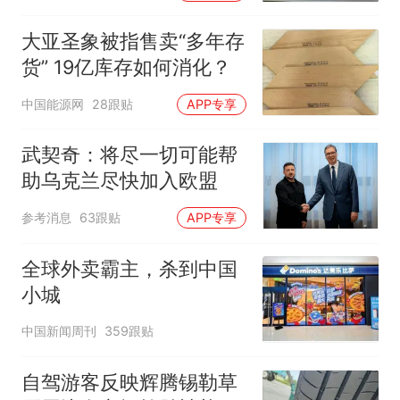
大亚圣象被指售卖“多年存
货” 19亿库存如何消化？
中国能源网
28跟贴
APP专享
武契奇：将尽一切可能帮
助乌克兰尽快加入欧盟
参考消息
63跟贴
APP专享
全球外卖霸主，杀到中国
小城
中国新闻周刊
359跟贴
自驾游客反映辉腾锡勒草