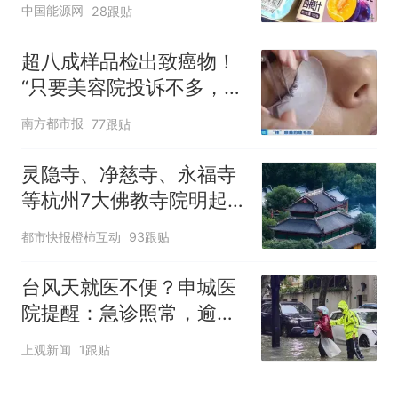
中国能源网
28跟贴
超八成样品检出致癌物！
“只要美容院投诉不多，店
家就不会更换产品”
南方都市报
77跟贴
灵隐寺、净慈寺、永福寺
等杭州7大佛教寺院明起
临时关闭，别跑空了
都市快报橙柿互动
93跟贴
台风天就医不便？申城医
院提醒：急诊照常，逾期
未就诊的预约不计入爽约
上观新闻
1跟贴
记录