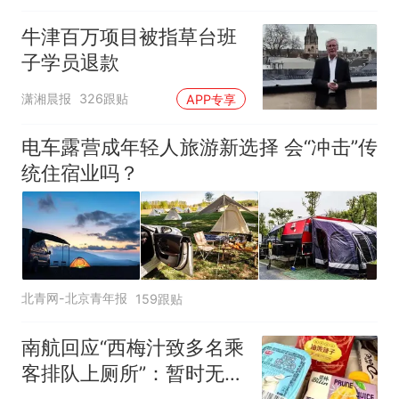
牛津百万项目被指草台班
子学员退款
潇湘晨报
326跟贴
APP专享
电车露营成年轻人旅游新选择 会“冲击”传
统住宿业吗？
北青网-北京青年报
159跟贴
南航回应“西梅汁致多名乘
客排队上厕所”：暂时无法
核查是否发放西梅汁