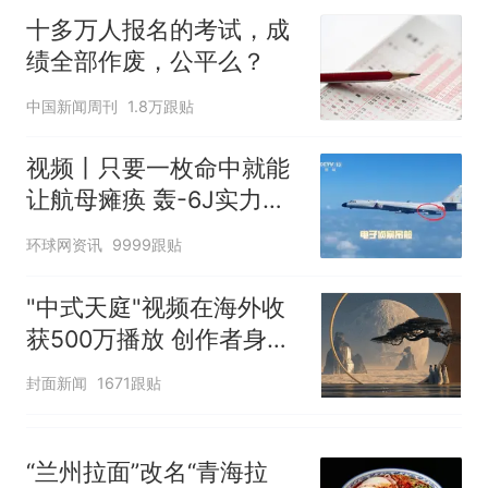
核查
全部作废，公平么？
十多万人报名的考试，成
绩全部作废，公平么？
中国新闻周刊
1.8万跟贴
视频丨只要一枚命中就能
让航母瘫痪 轰-6J实力有
多强？
环球网资讯
9999跟贴
"中式天庭"视频在海外收
获500万播放 创作者身份
披露
封面新闻
1671跟贴
“兰州拉面”改名“青海拉