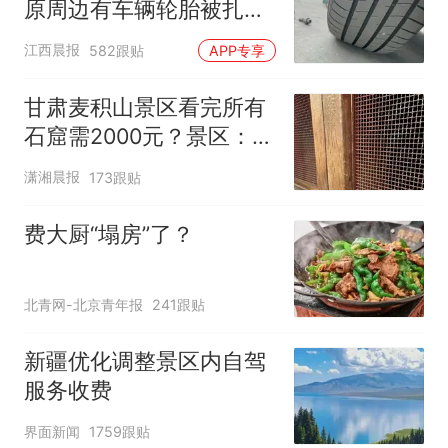
原周边有车辆轮胎被扎，
修理店铺换胎价格高达千
江西晨报
582跟贴
APP专享
元，官方发布情况通报
甘肃麦积山景区看完所有
石窟需2000元？景区：部
分石窟受特别保护，游客
潇湘晨报
173跟贴
可按需买
费大厨“塌房”了？
北青网-北京青年报
241跟贴
新疆优化调整景区内自驾
服务收费
界面新闻
1759跟贴