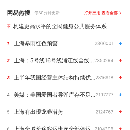
网易热搜
每30分钟更新
打开应用 查看全部
构建更高水平的全民健身公共服务体系
上海暴雨红色预警
2366001
1
上海：5号线16号线浦江线全线停运
2350294
2
上半年我国经营主体结构持续优化
2316918
3
美媒：美国爱国者导弹库存不足1700枚
2197777
4
上海有出现龙卷潜势
2124767
5
上海全域长途客运班次全部停运
2104398
6