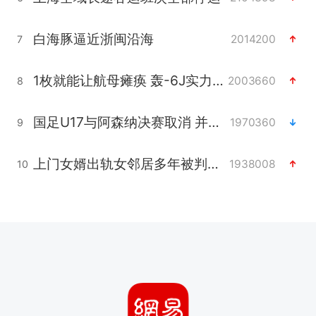
白海豚逼近浙闽沿海
2014200
7
1枚就能让航母瘫痪 轰-6J实力有多强
2003660
8
国足U17与阿森纳决赛取消 并列冠军
1970360
9
上门女婿出轨女邻居多年被判重婚罪
1938008
10