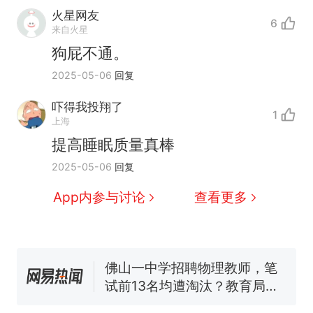
火星网友
6
来自火星
狗屁不通。
2025-05-06
回复
十多万人报名的考试，成绩
热
全部作废，公平么？
吓得我投翔了
1
全球唯一没有法定首都的国
新
上海
家，刚改国名，总统就邀请中
提高睡眠质量真棒
国大使骑行绕了几乎整个国境
搬家报价570元，搬到楼下交
2025-05-06
回复
线一圈，还曾两次到中国寻根
5060元才肯搬上楼！女子傻眼
了……
视频丨只要一枚命中就能让航
App内参与讨论
查看更多
母瘫痪 轰-6J实力有多强？
空调24小时开着反而更省电？
电力部门回应
佛山一中学招聘物理教师，笔
试前13名均遭淘汰？教育局：
已叫停招聘，成立调查组全面
十多万人报名的考试，成绩
热