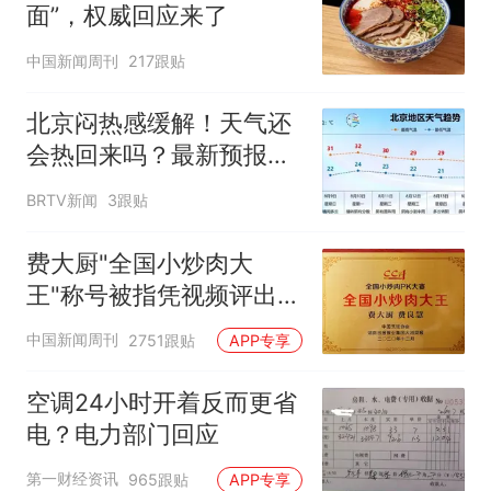
面”，权威回应来了
中国新闻周刊
217跟贴
北京闷热感缓解！天气还
会热回来吗？最新预报
——
BRTV新闻
3跟贴
费大厨"全国小炒肉大
王"称号被指凭视频评出
官方回应
中国新闻周刊
2751跟贴
APP专享
空调24小时开着反而更省
电？电力部门回应
第一财经资讯
965跟贴
APP专享