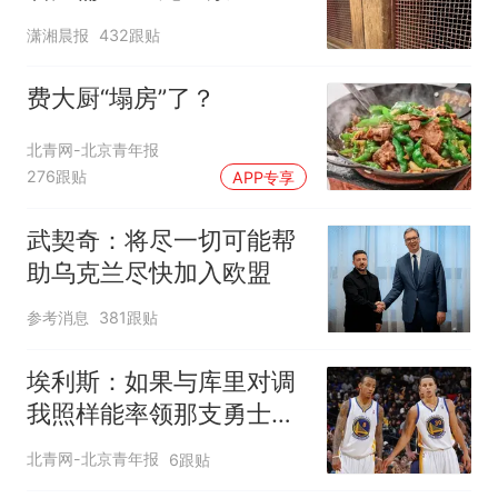
分石窟受特别保护，游客
潇湘晨报
432跟贴
可按需买
费大厨“塌房”了？
北青网-北京青年报
276跟贴
APP专享
武契奇：将尽一切可能帮
助乌克兰尽快加入欧盟
参考消息
381跟贴
埃利斯：如果与库里对调
我照样能率领那支勇士取
得现在的成就
北青网-北京青年报
6跟贴