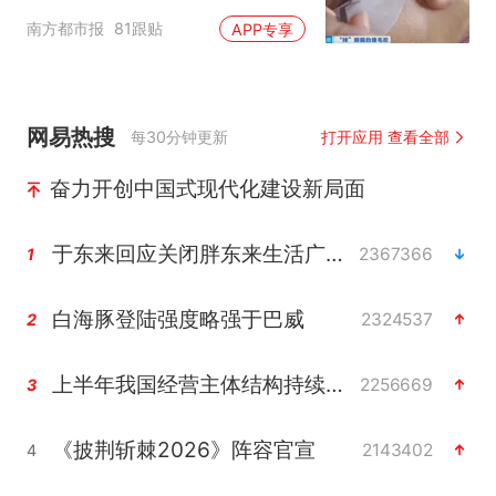
家就不会更换产品”
南方都市报
81跟贴
APP专享
网易热搜
每30分钟更新
打开应用 查看全部
奋力开创中国式现代化建设新局面
于东来回应关闭胖东来生活广场店
2367366
1
白海豚登陆强度略强于巴威
2324537
2
上半年我国经营主体结构持续优化
2256669
3
《披荆斩棘2026》阵容官宣
2143402
4