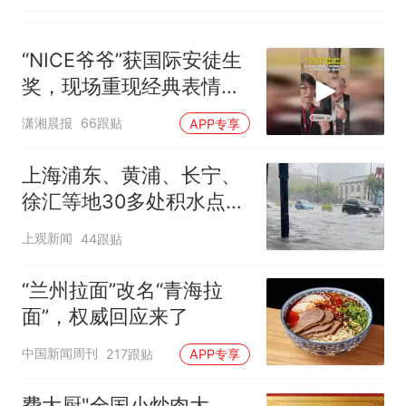
“NICE爷爷”获国际安徒生
奖，现场重现经典表情
包，向中国粉丝问好
潇湘晨报
66跟贴
APP专享
上海浦东、黄浦、长宁、
徐汇等地30多处积水点正
在抢排
上观新闻
44跟贴
“兰州拉面”改名“青海拉
面”，权威回应来了
中国新闻周刊
217跟贴
APP专享
费大厨"全国小炒肉大