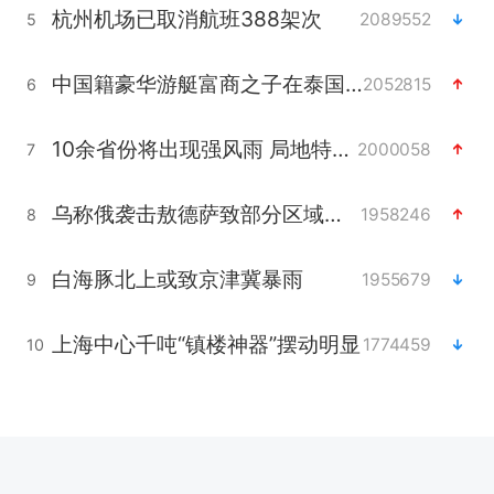
杭州机场已取消航班388架次
2089552
5
中国籍豪华游艇富商之子在泰国被杀
2052815
6
10余省份将出现强风雨 局地特大暴雨
2000058
7
乌称俄袭击敖德萨致部分区域停电
1958246
8
白海豚北上或致京津冀暴雨
1955679
9
上海中心千吨“镇楼神器”摆动明显
1774459
10