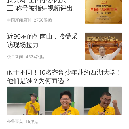
王"称号被指凭视频评出
官方回应
中国新闻周刊
2750跟贴
近90岁的钟南山，接受采
访现场拉力
极目新闻
4534跟贴
敢于不同！10名齐鲁少年赴约西湖大学！
他们是谁？为何而选？
齐鲁壹点
15跟贴