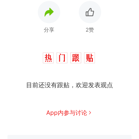
分享
2赞
十多万人报名的考试，成绩
热
全部作废，公平么？
全球唯一没有法定首都的国
新
目前还没有跟贴，欢迎发表观点
家，刚改国名，总统就邀请中
国大使骑行绕了几乎整个国境
搬家报价570元，搬到楼下交
线一圈，还曾两次到中国寻根
5060元才肯搬上楼！女子傻眼
了……
视频丨只要一枚命中就能让航
App内参与讨论
母瘫痪 轰-6J实力有多强？
空调24小时开着反而更省电？
电力部门回应