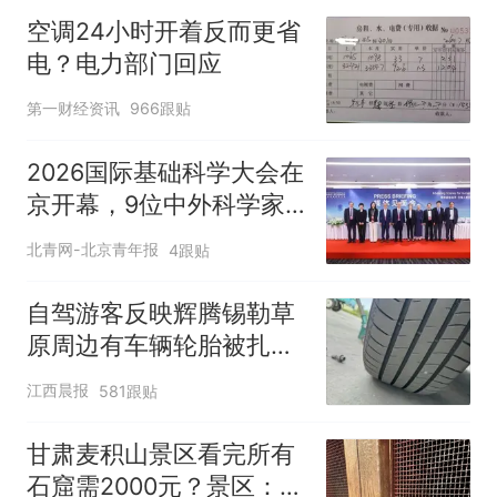
空调24小时开着反而更省
电？电力部门回应
第一财经资讯
966跟贴
2026国际基础科学大会在
京开幕，9位中外科学家
获基础科学奖章
北青网-北京青年报
4跟贴
自驾游客反映辉腾锡勒草
原周边有车辆轮胎被扎，
修理店铺换胎价格高达千
江西晨报
581跟贴
元，官方发布情况通报
甘肃麦积山景区看完所有
石窟需2000元？景区：部