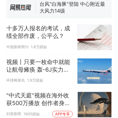
台风"白海豚"登陆 中心附近最
大风力14级
十多万人报名的考试，成绩
热
全部作废，公平么？
十多万人报名的考试，成
绩全部作废，公平么？
中国新闻周刊
1.8万跟贴
视频丨只要一枚命中就能
让航母瘫痪 轰-6J实力有
多强？
环球网资讯
1.9万跟贴
"中式天庭"视频在海外收
获500万播放 创作者身份
披露
封面新闻
1905跟贴
APP专享