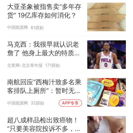
大亚圣象被指售卖“多年存
货” 19亿库存如何消化？
中国能源网
81跟贴
马克西：我很早就认识老
詹了 他身上最大的特质就
是谦逊
北青网-北京青年报
171跟贴
南航回应“西梅汁致多名乘
客排队上厕所”：暂时无法
核查是否发放西梅汁
中国能源网
32跟贴
APP专享
超八成样品检出致癌物！
“只要美容院投诉不多，店