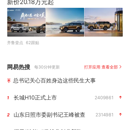
新价20.18万元起
齐鲁壹点
62跟贴
网易热搜
每30分钟更新
打开应用 查看全部
总书记关心百姓身边这些民生大事
长城H10正式上市
2409861
1
山东日照市委副书记王峰被查
2314981
2