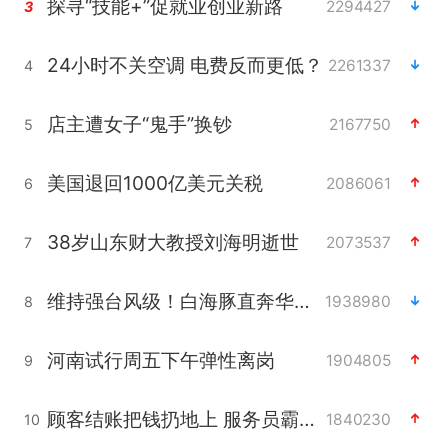
探寻“技能+”促就业创业新路
2294427
3
24小时不关空调 电费反而更低？
2261337
4
店主遭女子“鬼手”换钞
2167750
5
美国退回1000亿美元关税
2086061
6
38岁山东财大教授刘海明逝世
2073537
7
维持强台风级！白海豚直奔华东沿海
1938980
8
河南试行周五下午弹性离岗
1904805
9
顾客结账把钱扔地上 服务员霸气扔回
1840230
10