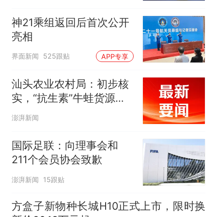
神21乘组返回后首次公开
亮相
界面新闻
525跟贴
APP专享
汕头农业农村局：初步核
实，“抗生素”牛蛙货源来
自长沙和湛江
澎湃新闻
国际足联：向理事会和
211个会员协会致歉
澎湃新闻
15跟贴
方盒子新物种长城H10正式上市，限时换