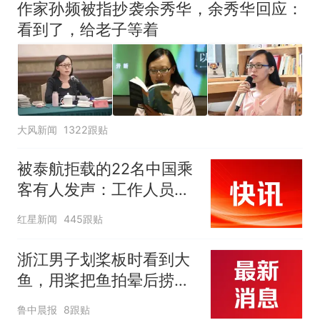
作家孙频被指抄袭余秀华，余秀华回应：
看到了，给老子等着
大风新闻
1322跟贴
被泰航拒载的22名中国乘
客有人发声：工作人员承
诺免费改签，最后却自费
红星新闻
445跟贴
买机票回国
浙江男子划桨板时看到大
鱼，用桨把鱼拍晕后捞
起；当事人：鱼重7斤6
鲁中晨报
8跟贴