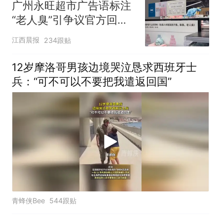
广州永旺超市广告语标注
“老人臭”引争议官方回
应：统一上报反馈，门店
江西晨报
234跟贴
核实完毕后会回电
12岁摩洛哥男孩边境哭泣恳求西班牙士
兵：“可不可以不要把我遣返回国”
青蜂侠Bee
544跟贴