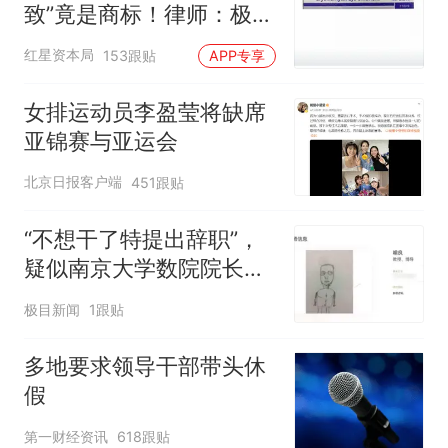
致”竟是商标！律师：极易
误导消费者，不妥
红星资本局
153跟贴
APP专享
女排运动员李盈莹将缺席
亚锦赛与亚运会
北京日报客户端
451跟贴
“不想干了特提出辞职”，
疑似南京大学数院院长辞
职信流传，院方回应：喻
极目新闻
1跟贴
良教授已卸任院长一职，
不清楚辞职信来源；曾用
多地要求领导干部带头休
手绘图做头像
假
第一财经资讯
618跟贴