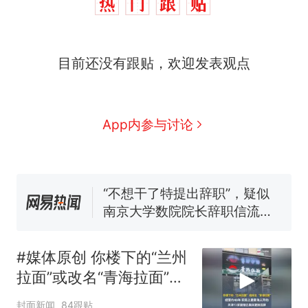
西班牙飞地休达边境，摩洛
热
目前还没有跟贴，欢迎发表观点
哥士兵搬起大石块投向移民引
争议，此前一天内数万人从摩
费大厨“全国小炒肉大王”称
新
洛哥涌入西班牙
号，仅凭视频评出？中国烹饪
协会回应
男子上山采菌偶然发现鸡枞菌
App内参与讨论
窝，原地守1天等它长大：挖了
140多朵
美国一场追捕行动中，一男子
在车辆行驶中爬上车顶跳舞。
（新京报）
“不想干了特提出辞职”，疑似
南京大学数院院长辞职信流
传，院方回应：喻良教授已卸
美国渔民钓获鲨鱼徒手将其拽
任院长一职，不清楚辞职信来
回大海 目击者直呼震惊 （视频
#媒体原创 你楼下的“兰州
源；曾用手绘图做头像
来源：参考消息）
西班牙飞地休达边境，摩洛
热
拉面”或改名“青海拉面”，
哥士兵搬起大石块投向移民引
经营约40年，实际上是青
争议，此前一天内数万人从摩
封面新闻
84跟贴