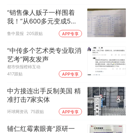
两，做成红烧辣子鱼块，
味道很好
“销售像人贩子一样围着
我！”从600多元变成5万
元，57岁保洁阿姨做医美
鲁中晨报
205跟贴
APP专享
后眼睛肿到流泪、视物模
糊
“中传多个艺术类专业取消
艺考”网友发声
都市快报橙柿互动
417跟贴
APP专享
中方接连出手反制美国 精
准打击7家实体
环球网资讯
75跟贴
APP专享
辅仁红霉素眼膏“原研一