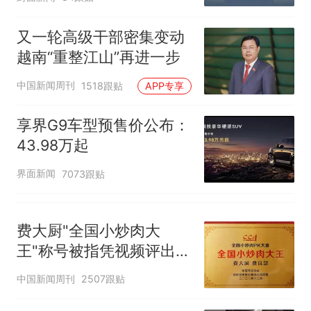
海人开的，天津72家面馆
洛哥涌入西班牙
已集体更换招牌
又一轮高级干部密集变动
越南“重整江山”再进一步
中国新闻周刊
1518跟贴
APP专享
享界G9车型预售价公布：
43.98万起
界面新闻
7073跟贴
费大厨"全国小炒肉大
王"称号被指凭视频评出
官方回应
中国新闻周刊
2507跟贴