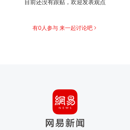
目前还没有跟贴，欢迎发表观点
有0人参与 来一起讨论吧