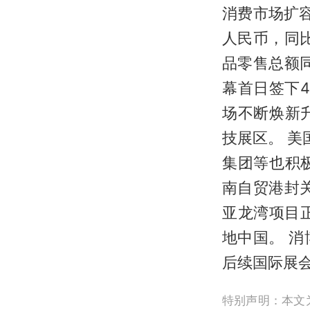
消费市场扩容
人民币，同
品零售总额同
幕首日签下4
场不断焕新
技展区。 
集团等也积
南自贸港封
亚龙湾项目
地中国。 
后续国际展
特别声明：本文