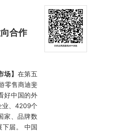
意向合作
扫码去网易新闻APP浏览
市场】
在第五
游零售商迪斐
看好中国的外
业、4209个
国家、品牌数
下届。 中国