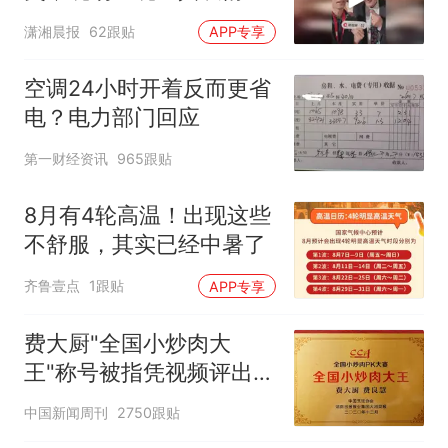
包，向中国粉丝问好
潇湘晨报
62跟贴
APP专享
空调24小时开着反而更省
电？电力部门回应
第一财经资讯
965跟贴
8月有4轮高温！出现这些
不舒服，其实已经中暑了
齐鲁壹点
1跟贴
APP专享
费大厨"全国小炒肉大
王"称号被指凭视频评出
官方回应
中国新闻周刊
2750跟贴