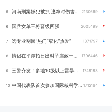
河南刑案嫌犯被抓 逃窜时伤害多人
2130669
5
国乒女单三将晋级四强
2005499
6
选专业别因“热门”窄化“热爱”
1871797
7
情侣在平潭拍日出时坠崖致一死一伤
1796446
8
三警齐发！多地10级以上雷暴大风
1748183
9
中国代表队首次参加国际核科学奥赛 获一金三银
1712164
10