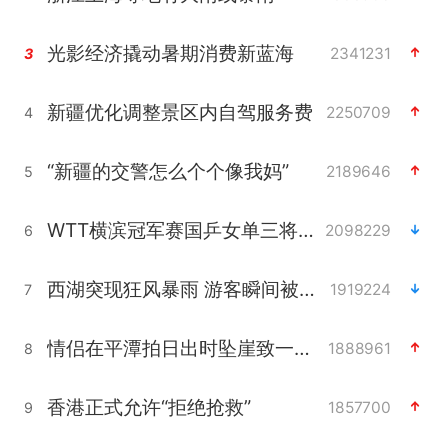
光影经济撬动暑期消费新蓝海
2341231
3
新疆优化调整景区内自驾服务费
2250709
4
“新疆的交警怎么个个像我妈”
2189646
5
WTT横滨冠军赛国乒女单三将晋级四强
2098229
6
西湖突现狂风暴雨 游客瞬间被浇透
1919224
7
情侣在平潭拍日出时坠崖致一死一伤
1888961
8
香港正式允许“拒绝抢救”
1857700
9