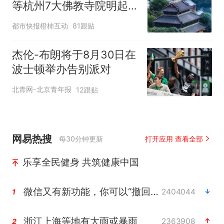
等杭州7大佛教寺院明起
临时关闭，别跑空了
都市快报橙柿互动
81跟贴
杰伦-布朗将于8月30日在
波士顿举办告别派对
北青网-北京青年报
12跟贴
网易热搜
每30分钟更新
打开应用 查看全部
乐享全民健身 共筑健康中国
微信又有新功能，你可以“撤回”你的撤回了！
2404044
1
浙江上海等地有大雨或暴雨
2363908
2