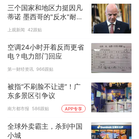
三个国家和地区力挺因凡
蒂诺 墨西哥的"反水"耐人
寻味
上观新闻
42跟贴
空调24小时开着反而更省
电？电力部门回应
第一财经资讯
966跟贴
被指“不刷脸不让进”！广
东多景区引争议
南方都市报
586跟贴
APP专享
全球外卖霸主，杀到中国
小城