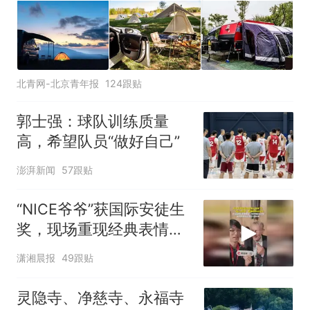
北青网-北京青年报
124跟贴
郭士强：球队训练质量
高，希望队员“做好自己”
澎湃新闻
57跟贴
“NICE爷爷”获国际安徒生
奖，现场重现经典表情
包，向中国粉丝问好
潇湘晨报
49跟贴
灵隐寺、净慈寺、永福寺