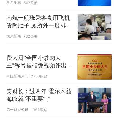
参考消息
567跟贴
人只有2个厕所；客服回应：并
因老师一句“跟我回家”改写了
非每架飞机都会发放西梅汁
人生
南航一航班乘客食用飞机
餐闹肚子 厕所外一度排长
队
大风新闻
732跟贴
费大厨"全国小炒肉大
王"称号被指凭视频评出
官方回应
中国新闻周刊
2750跟贴
美财长：过两年 霍尔木兹
海峡就“不重要”了
第一财经资讯
1952跟贴