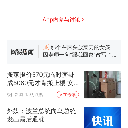
App内参与讨论
那个在床头放菜刀的女孩，
热
因老师一句“跟我回家”改写了
人生
搬家报价570元，搬到楼下
新
交5060元才肯搬上楼！女子傻
眼了……
空调24小时开着反而更省电？
电力部门回应
搬家报价570元临时变卦
佛山一中学招聘物理教师，笔
成5060元才肯搬上楼 女
试前13名均遭淘汰？教育局：
子傻眼
已叫停招聘，成立调查组全面
“不建议大家买深色蛋糕”上热
极目新闻
1.9万跟贴
APP专享
核查
搜，网友：天塌了！
南航一航班疑向乘客发放西梅
外媒：波兰总统向乌总统
汁，致多名乘客在飞行途中排
发出最后通牒
队上厕所！乘客：机上100多
那个在床头放菜刀的女孩，
热