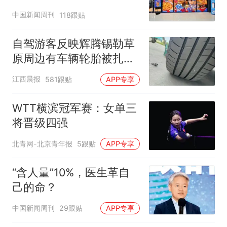
中国新闻周刊
118跟贴
自驾游客反映辉腾锡勒草
原周边有车辆轮胎被扎，
修理店铺换胎价格高达千
江西晨报
581跟贴
APP专享
元，官方发布情况通报
WTT横滨冠军赛：女单三
将晋级四强
北青网-北京青年报
5跟贴
APP专享
“含人量”10%，医生革自
己的命？
中国新闻周刊
29跟贴
APP专享