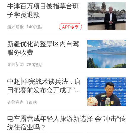
牛津百万项目被指草台班
子学员退款
潇湘晨报
140跟贴
APP专享
新疆优化调整景区内自驾
服务收费
界面新闻
769跟贴
中超|聊完战术谈兵法，唐
田把赛前发布会开成了“军
师联盟”
齐鲁壹点
1跟贴
电车露营成年轻人旅游新选择 会“冲击”传
统住宿业吗？