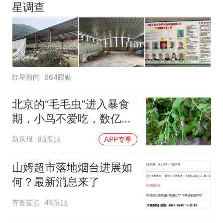
星调查
红星新闻
664跟贴
北京的“毛毛虫”进入暴食
期，小鸟不爱吃，数亿头
小蜂迎战
新京报
83跟贴
APP专享
山姆超市落地烟台进展如
何？最新消息来了
齐鲁壹点
45跟贴