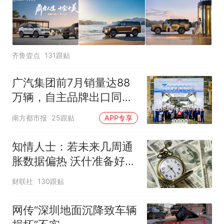
齐鲁壹点
131跟贴
广汽集团前7月销量达88
万辆，自主品牌出口同比
增130%
南方都市报
25跟贴
APP专享
知情人士：若未来几周通
胀数据偏热 沃什准备好加
息
财联社
130跟贴
网传“深圳地面沉降致车辆