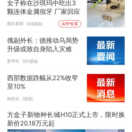
女子称在沙琪玛中吃出3
颗连体金属假牙 厂家回应
极目新闻
306跟贴
APP专享
俄副外长：德推动乌局势
升级或致自身陷入灾难
新华社
397跟贴
西部数据跌幅从22%收窄
至10%
财联社
3跟贴
方盒子新物种长城H10正式上市，限时换
新价20.18万元起