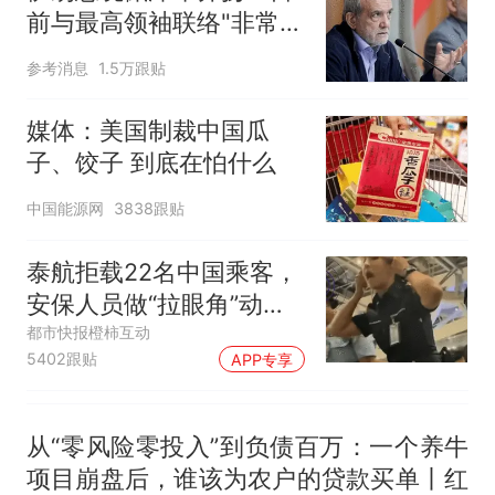
140多朵
美国渔民钓获鲨鱼徒手将其拽
前与最高领袖联络"非常困
回大海 目击者直呼震惊 （视频
难"
来源：参考消息）
笔试第一被第二名传话劝弃考
参考消息
1.5万跟贴
官方通报
制裁瓜子饺子，美国怕什
媒体：美国制裁中国瓜
热
么？
子、饺子 到底在怕什么
中国能源网
3838跟贴
泰航拒载22名中国乘客，
安保人员做“拉眼角”动
作，泰国机场最新回应：
都市快报橙柿互动
5402跟贴
APP专享
拒绝登机决定由航司作
出；亲历者：曾承诺免费
改签但没兑现
从“零风险零投入”到负债百万：一个养牛
项目崩盘后，谁该为农户的贷款买单丨红