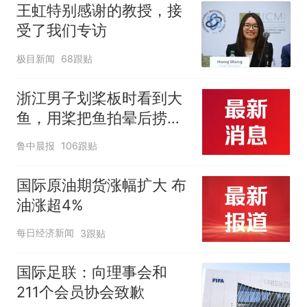
王虹特别感谢的教授，接
受了我们专访
极目新闻
68跟贴
浙江男子划桨板时看到大
鱼，用桨把鱼拍晕后捞
起；当事人：鱼重7斤6
鲁中晨报
106跟贴
两，做成红烧辣子鱼块，
味道很好
国际原油期货涨幅扩大 布
油涨超4%
每日经济新闻
3跟贴
国际足联：向理事会和
211个会员协会致歉