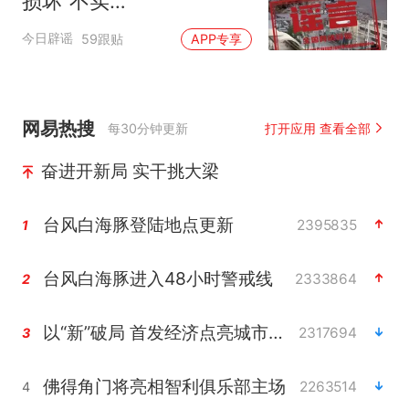
损坏”不实
（2026·08·06）
今日辟谣
59跟贴
APP专享
网易热搜
每30分钟更新
打开应用 查看全部
奋进开新局 实干挑大梁
台风白海豚登陆地点更新
2395835
1
台风白海豚进入48小时警戒线
2333864
2
以“新”破局 首发经济点亮城市消费活力
2317694
3
佛得角门将亮相智利俱乐部主场
2263514
4