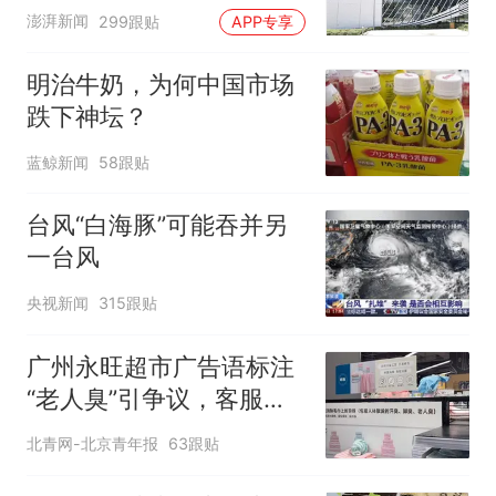
澎湃新闻
299跟贴
APP专享
明治牛奶，为何中国市场
跌下神坛？
蓝鲸新闻
58跟贴
台风“白海豚”可能吞并另
一台风
央视新闻
315跟贴
广州永旺超市广告语标注
“老人臭”引争议，客服回
应
北青网-北京青年报
63跟贴