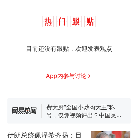
目前还没有跟贴，欢迎发表观点
制裁瓜子饺子，美国怕什
热
App内参与讨论
么？
那个在床头放菜刀的女孩，
新
因老师一句“跟我回家”改写了
人生
费大厨“全国小炒肉大王”称
号，仅凭视频评出？中国烹饪
协会回应
男子上山采菌偶然发现鸡枞菌
窝，原地守1天等它长大：挖了
伊朗总统佩泽希齐扬：目