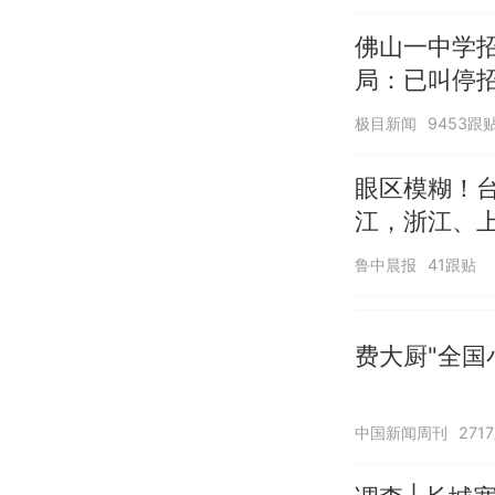
佛山一中学
局：已叫停
极目新闻
9453跟
眼区模糊！台
江，浙江、
鲁中晨报
41跟贴
费大厨"全国
中国新闻周刊
271