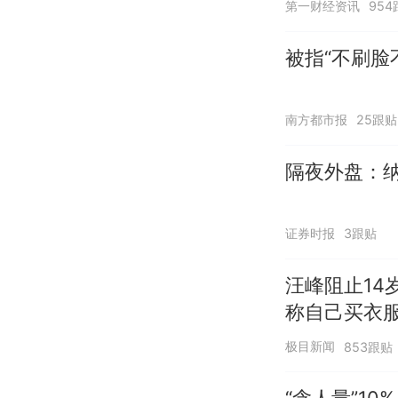
第一财经资讯
954
被指“不刷脸
南方都市报
25跟贴
隔夜外盘：纳
证券时报
3跟贴
汪峰阻止14
称自己买衣服
极目新闻
853跟贴