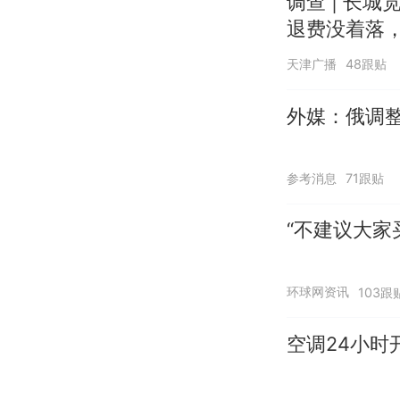
调查 | 长城
退费没着落，
天津广播
48跟贴
外媒：俄调
参考消息
71跟贴
“不建议大家
环球网资讯
103跟
空调24小时