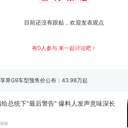
应
台风"白海豚"中心附近最大风力已达15级 最新研判
目前还没有跟贴，欢迎发表观点
佛山一中学招聘物理教师，笔试前13名均遭淘汰？教
招聘，成立调查组全面核查
有0人参与 来一起讨论吧
笔试第一被第二名传话劝弃考 官方通报
享界G9车型预售价公布：43.98万起
那个在床头放菜刀的女孩，因老师一句“跟我回家”
热
给总统下"最后警告" 爆料人发声意味深长
8跟贴