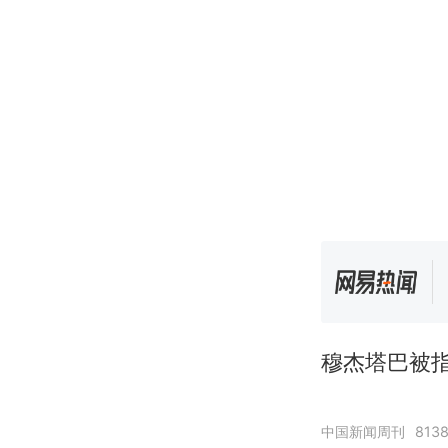
穆杰塔巴被指
中国新闻周刊
813