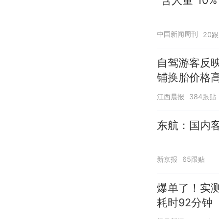
“含人量”1
中国新闻周刊
20
自驾游客反
铺换胎价格
江西晨报
384跟贴
东航：国内客
新京报
65跟贴
爆单了！实
耗时92分钟