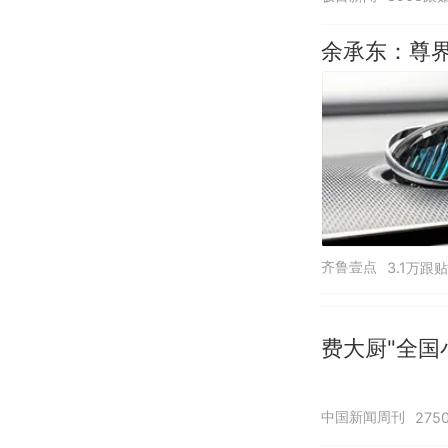
余承东：尊界
齐鲁壹点
3.1万跟贴
费大厨"全国
中国新闻周刊
275