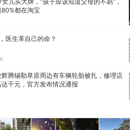
岁女儿买大牌，“孩子应该知道父母的不易”，
80%都在淘宝
0%，医生革自己的命？
贴
映辉腾锡勒草原周边有车辆轮胎被扎，修理店
高达千元，官方发布情况通报