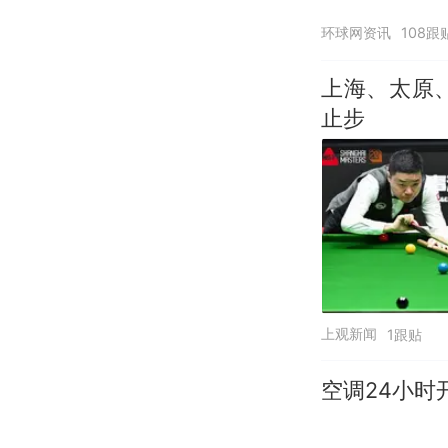
环球网资讯
108跟
上海、太原
止步
上观新闻
1跟贴
空调24小时