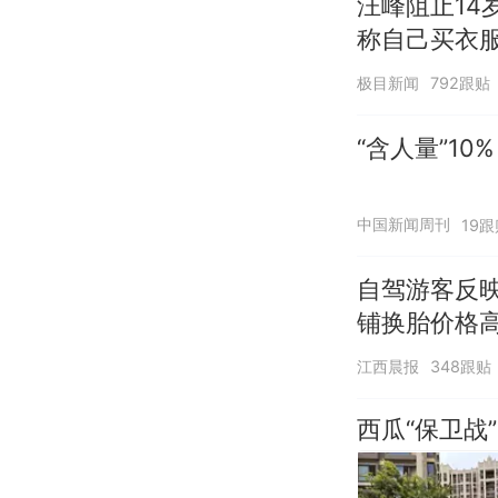
汪峰阻止14
称自己买衣服
极目新闻
792跟贴
“含人量”1
中国新闻周刊
19跟
自驾游客反
铺换胎价格
江西晨报
348跟贴
西瓜“保卫战”