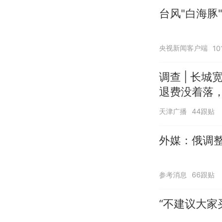
台风"白海豚
央视新闻客户端
1
调查 | 长城
退费没着落，
天津广播
44跟贴
外媒：俄调
参考消息
66跟贴
“不建议大家