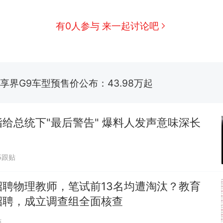
台风"白海豚"中心附近最大风力已达15级 最新研判
佛山一中学招聘物理教师，笔试前13名均遭淘汰？教
有0人参与 来一起讨论吧
招聘，成立调查组全面核查
笔试第一被第二名传话劝弃考 官方通报
享界G9车型预售价公布：43.98万起
那个在床头放菜刀的女孩，因老师一句“跟我回家”
热
给总统下"最后警告" 爆料人发声意味深长
5跟贴
招聘物理教师，笔试前13名均遭淘汰？教育
招聘，成立调查组全面核查
贴