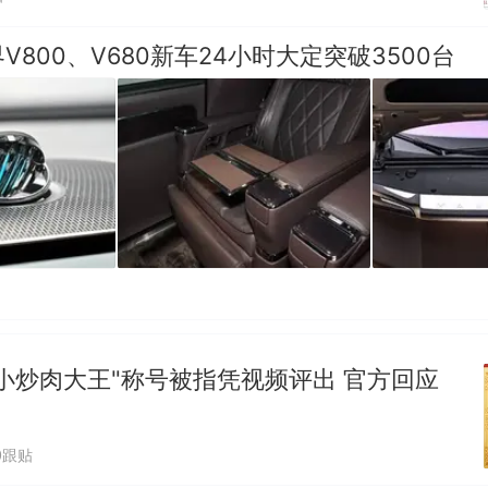
V800、V680新车24小时大定突破3500台
小炒肉大王"称号被指凭视频评出 官方回应
0跟贴