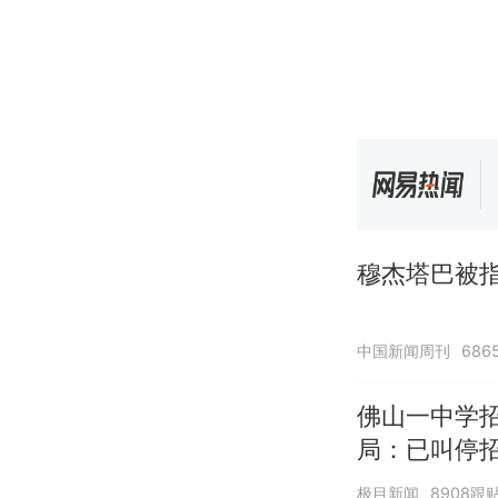
穆杰塔巴被指
中国新闻周刊
686
佛山一中学
局：已叫停
极目新闻
8908跟