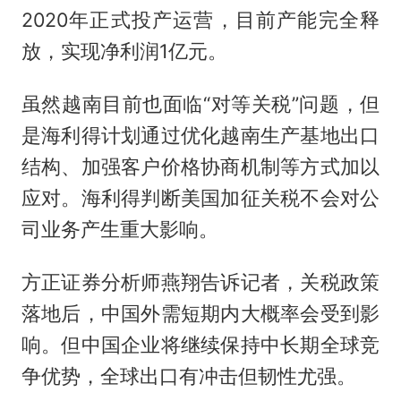
2020年正式投产运营，目前产能完全释
放，实现净利润1亿元。
虽然越南目前也面临“对等关税”问题，但
是海利得计划通过优化越南生产基地出口
结构、加强客户价格协商机制等方式加以
应对。海利得判断美国加征关税不会对公
司业务产生重大影响。
方正证券分析师燕翔告诉记者，关税政策
落地后，中国外需短期内大概率会受到影
响。但中国企业将继续保持中长期全球竞
争优势，全球出口有冲击但韧性尤强。