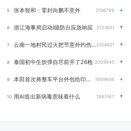
张本智和：零封向鹏不意外
2196799
5
浙江海事局启动Ⅰ级防台应急响应
2133651
6
云南一地村民过火把节意外灼伤16人
2104901
7
泰国初中生饮弹自尽前开了26枪
2009945
8
本田首次将整车平台外包给印度企业
1939606
9
用AI造出新病毒意味着什么
1885167
10