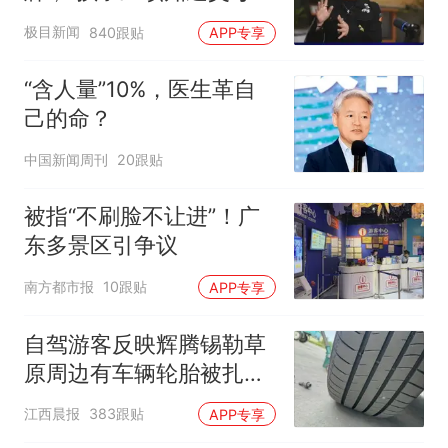
不易”，称自己买衣服80%
极目新闻
840跟贴
APP专享
都在淘宝
“含人量”10%，医生革自
己的命？
中国新闻周刊
20跟贴
被指“不刷脸不让进”！广
东多景区引争议
南方都市报
10跟贴
APP专享
自驾游客反映辉腾锡勒草
原周边有车辆轮胎被扎，
修理店铺换胎价格高达千
江西晨报
383跟贴
APP专享
元，官方发布情况通报