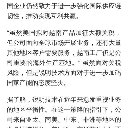
国企业仍然致力于进一步强化国际供应链
韧性，推动实现互利共赢。
“虽然美国拟对越南产品加征大额关税，
但公司面向全球市场开展业务，还有大量
其他地区客户需要服务，越南工厂仍是公
司重要的海外生产基地。” 虽然面对关税
风险，但是锐明技术方面对于进一步加码
国家产能的态度坚决。
据了解，锐明技术在近年来愈发重视业务
的地区平衡性。在这一策略的指引下，公
司来自亚太、南美、中东、非洲等地区的