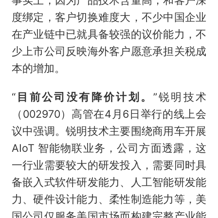
事实上，因为产品技术含量高，和客户深
度绑定，客户切换难度大，不少中国企业
在产业链中已就具备较强的议价能力，不
少上市公司反映海外客户愿意承担关税成
本的增加。
“
目前公司没有降价计划。
”锐明技术
（002970）高管在4月6日举行的线上会
议中强调。锐明技术主要围绕商用车开展
AIoT 智能物联业务，公司方面透露，这
一行业需要较大的研发投入，需要同时具
备嵌入式软件研发能力、人工智能研发能
力、硬件设计能力、柔性制造能力等，美
国公司仅服务美国市场而构建完整产业能