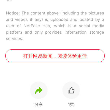
Notice: The content above (including the pictures
and videos if any) is uploaded and posted by a
user of NetEase Hao, which is a social media
platform and only provides information storage
services.
打开网易新闻，阅读体验更佳
分享
1赞