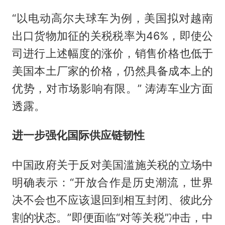
“以电动高尔夫球车为例，美国拟对越南
出口货物加征的关税税率为46%，即使公
司进行上述幅度的涨价，销售价格也低于
美国本土厂家的价格，仍然具备成本上的
优势，对市场影响有限。” 涛涛车业方面
透露。
进一步强化国际供应链韧性
中国政府关于反对美国滥施关税的立场中
明确表示：“开放合作是历史潮流，世界
决不会也不应该退回到相互封闭、彼此分
割的状态。”即便面临“对等关税”冲击，中