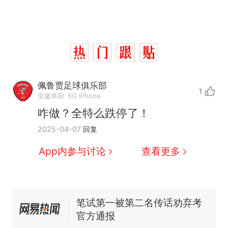
那个在床头放菜刀的女孩，
热
因老师一句“跟我回家”改写了
佩鲁贾足球俱乐部
1
安徽阜阳
5G iPhone
人生
费大厨“全国小炒肉大王”称
新
咋做？全特么跌停了！
号，仅凭视频评出？中国烹饪
协会回应
台风"白海豚"中心附近最大风
2025-04-07
回复
力已达15级 最新研判
App内参与讨论
查看更多
佛山一中学招聘物理教师，笔
试前13名均遭淘汰？教育局：
已叫停招聘，成立调查组全面
笔试第一被第二名传话劝弃考
核查
官方通报
享界G9车型预售价公布：
43.98万起