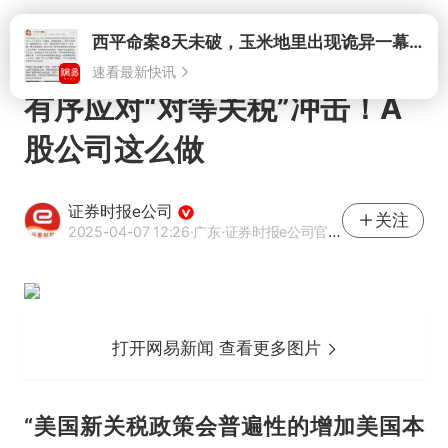
打开
有序应对“对等关税”冲击！A
股公司这么做
证券时报e公司
关注
2025-04-07 12:26
·广东
·证券时报e公司官方账号
打开网易新闻 查看更多图片
“美国新关税政策会普遍性的增加美国本