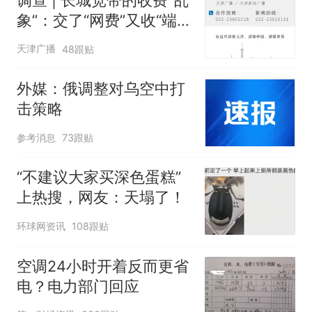
调查 | 长城宽带的收费“乱
象”：交了“网费”又收“端口
费”，退费没着落，使用期
天津广播
48跟贴
可延长到2037年
外媒：俄调整对乌空中打
击策略
参考消息
73跟贴
“不建议大家买深色蛋糕”
上热搜，网友：天塌了！
环球网资讯
108跟贴
空调24小时开着反而更省
电？电力部门回应