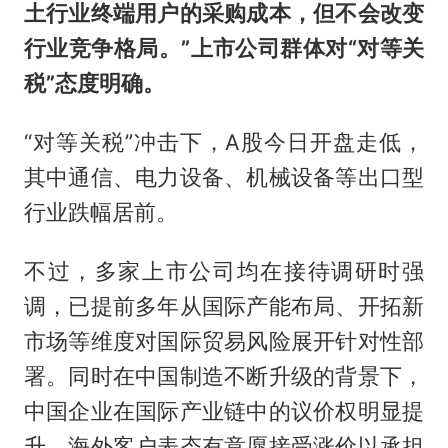
土行业终端用户的采购成本，但不会改变
行业竞争格局。”上市公司群体对“对等关
税”态度明确。
“对等关税”冲击下，A股今日开盘走低，
其中通信、电力设备、机械设备等出口型
行业跌幅居前。
不过，多家上市公司均在接待调研时强
调，已提前多年从国际产能布局、开拓新
市场等维度对国际贸易风险展开针对性部
署。同时在中国制造不断升级的背景下，
中国企业在国际产业链中的议价权明显提
升，海外客户表态有意愿接受涨价以承担