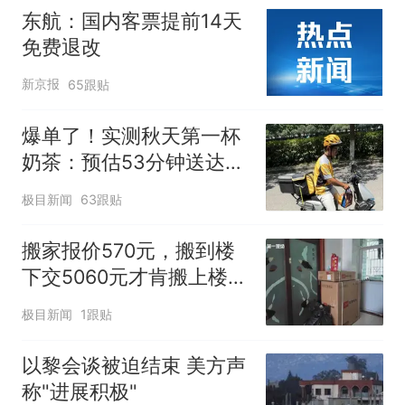
东航：国内客票提前14天
免费退改
新京报
65跟贴
爆单了！实测秋天第一杯
奶茶：预估53分钟送达，
实际耗时92分钟
极目新闻
63跟贴
搬家报价570元，搬到楼
下交5060元才肯搬上楼！
女子傻眼了
极目新闻
1跟贴
以黎会谈被迫结束 美方声
称"进展积极"