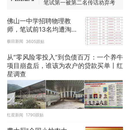
官方通报
那个在床头放菜刀的女孩，
热
因老师一句“跟我回家”改写了
佛山一中学招聘物理教
人生
师，笔试前13名均遭淘
汰？教育局：已叫停招
极目新闻
3605跟贴
聘，成立调查组全面核查
从“零风险零投入”到负债百万：一个养牛
项目崩盘后，谁该为农户的贷款买单丨红
星调查
红星新闻
1790跟贴