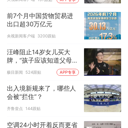
前7个月中国货物贸易进
出口超30万亿元
央视新闻客户端
3200跟贴
汪峰阻止14岁女儿买大
牌，“孩子应该知道父母的
不易”，称自己买衣服80%
极目新闻
524跟贴
APP专享
都在淘宝
出入境新规来了，哪些人
会被“拦住”？
齐鲁壹点
144跟贴
空调24小时开着反而更省