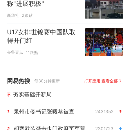
称"进展积极"
新华社
2跟贴
U17女排世锦赛中国队取
得开门红
齐鲁壹点
11跟贴
网易热搜
每30分钟更新
打开应用 查看全部
夯实基础开新局
泉州市委书记张毅恭被查
2431352
1
胡塞武装袭击也门政府军军营
2301723
2