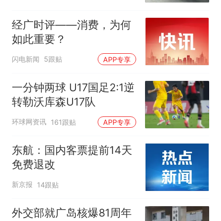
元，官方发布情况通报
经广时评——消费，为何
如此重要？
闪电新闻
5跟贴
APP专享
一分钟两球 U17国足2:1逆
转勒沃库森U17队
环球网资讯
161跟贴
APP专享
东航：国内客票提前14天
免费退改
新京报
14跟贴
外交部就广岛核爆81周年