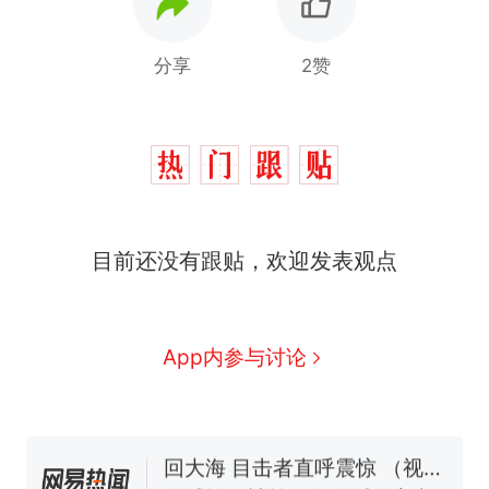
分享
2赞
那个在床头放菜刀的女孩，
热
因老师一句“跟我回家”改写了
人生
制裁瓜子饺子，美国怕什
新
目前还没有跟贴，欢迎发表观点
么？
费大厨“全国小炒肉大王”称
号，仅凭视频评出？中国烹饪
协会回应
男子上山采菌偶然发现鸡枞菌
App内参与讨论
窝，原地守1天等它长大：挖了
140多朵
美国渔民钓获鲨鱼徒手将其拽
回大海 目击者直呼震惊 （视频
来源：参考消息）
笔试第一被第二名传话劝弃考