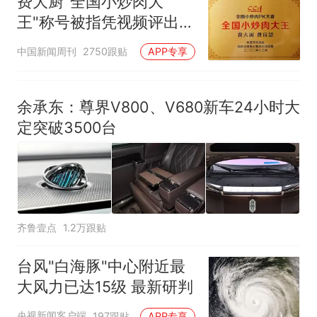
费大厨"全国小炒肉大
王"称号被指凭视频评出
官方回应
中国新闻周刊
2750跟贴
APP专享
余承东：尊界V800、V680新车24小时大
定突破3500台
齐鲁壹点
1.2万跟贴
台风"白海豚"中心附近最
大风力已达15级 最新研判
央视新闻客户端
197跟贴
APP专享