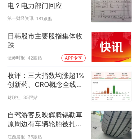
电？电力部门回应
第一财经资讯
181跟贴
日韩股市主要股指集体收
跌
证券时报
42跟贴
APP专享
收评：三大指数均涨超1%
创新药、CRO概念全线走
强
财联社
35跟贴
自驾游客反映辉腾锡勒草
原周边有车辆轮胎被扎，
修理店铺换胎价格高达千
江西晨报
36跟贴