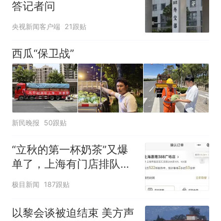
答记者问
央视新闻客户端
21跟贴
西瓜“保卫战”
新民晚报
50跟贴
“立秋的第一杯奶茶”又爆
单了，上海有门店排队超
500杯，店员：今天奶茶
极目新闻
187跟贴
店都很忙，要等2个多小
时
以黎会谈被迫结束 美方声