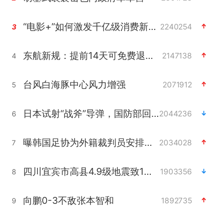
“电影+”如何激发千亿级消费新活力？
2240254
3
东航新规：提前14天可免费退改签
2147138
4
台风白海豚中心风力增强
2071912
5
日本试射“战斧”导弹，国防部回应
2044236
6
曝韩国足协为外籍裁判员安排色情招待
2034028
7
四川宜宾市高县4.9级地震致1人死亡
1903356
8
向鹏0-3不敌张本智和
1892735
9