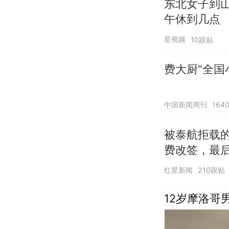
东北女子到
午休到几点
星视频
10跟贴
费大厨"全国
中国新闻周刊
164
被泰航拒载
费改签，最
红星新闻
210跟贴
12岁摩洛哥