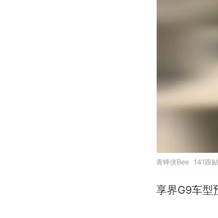
青蜂侠Bee
141跟
享界G9车型