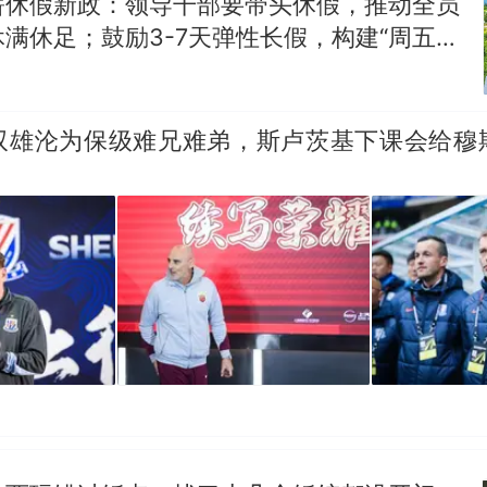
薪休假新政：领导干部要带头休假，推动全员
满休足；鼓励3-7天弹性长假，构建“周五半
假”短途度假模式
双雄沦为保级难兄难弟，斯卢茨基下课会给穆