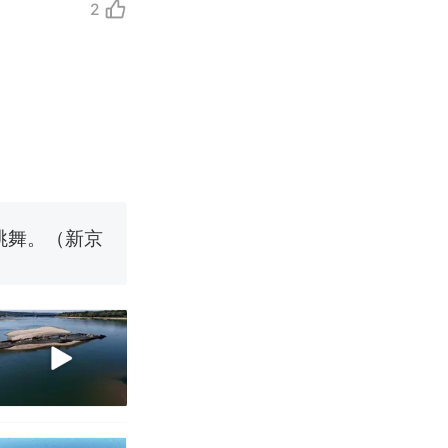
2
移民引争议，
国烹饪协会回
挖了140多
跳舞。（新京
 （视频来源：
移民引争议，