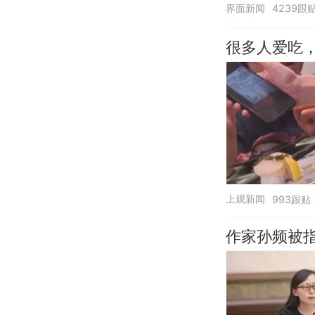
界面新闻
4239跟
很多人爱吃
上观新闻
993跟贴
作家孙频被