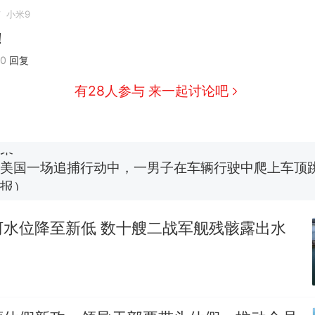
市
小米9
！
西班牙飞地休达边境，摩洛哥士兵搬起大石块投向
热
20
回复
此前一天内数万人从摩洛哥涌入西班牙
费大厨“全国小炒肉大王”称号，仅凭视频评出？中
新
有28人参与 来一起讨论吧
应
男子上山采菌偶然发现鸡枞菌窝，原地守1天等它长大：
朵
美国一场追捕行动中，一男子在车辆行驶中爬上车顶
报）
笔试第一被第二名传话劝弃考 官方通报
河水位降至新低 数十艘二战军舰残骸露出水
美国渔民钓获鲨鱼徒手将其拽回大海 目击者直呼震惊
参考消息）
西班牙飞地休达边境，摩洛哥士兵搬起大石块投向
热
此前一天内数万人从摩洛哥涌入西班牙