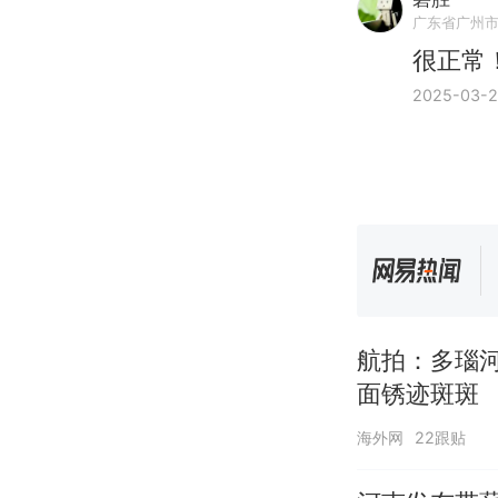
广东省广州
很正常
2025-03-
航拍：多瑙
面锈迹斑斑
海外网
22跟贴