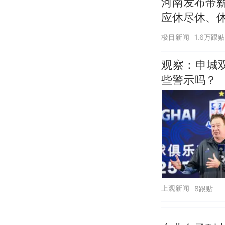
河南发布带
应休尽休、休
天+周末+年
极目新闻
1.6万跟贴
观察：申城
些警示吗？
上观新闻
8跟贴