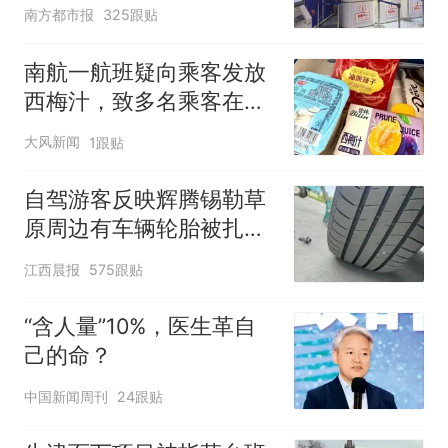
南方都市报
325跟贴
南航一航班疑向乘客发放
西梅汁，致多名乘客在飞
行途中排队上厕所！乘
大风新闻
1跟贴
客：机上100多人只有2个
厕所；客服回应：并非每
自驾游客反映辉腾锡勒草
架飞机都会发放西梅汁
原周边有车辆轮胎被扎，
修理店铺换胎价格高达千
江西晨报
575跟贴
元，官方发布情况通报
“含人量”10%，医生革自
己的命？
中国新闻周刊
24跟贴