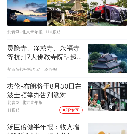
北青网-北京青年报
116跟贴
灵隐寺、净慈寺、永福寺
等杭州7大佛教寺院明起
临时关闭，别跑空了
都市快报橙柿互动
59跟贴
杰伦-布朗将于8月30日在
波士顿举办告别派对
北青网-北京青年报
11跟贴
APP专享
汤臣倍健半年报：收入增