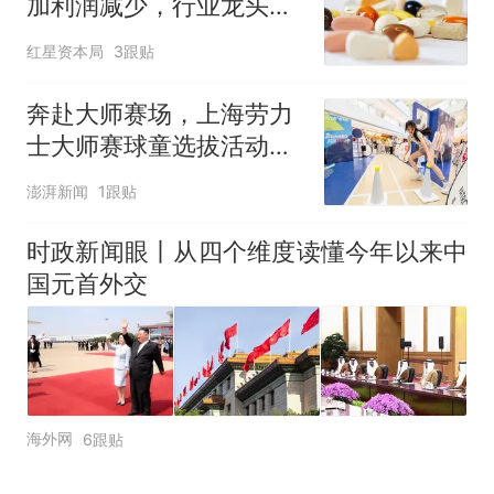
加利润减少，行业龙头的
AB面
红星资本局
3跟贴
奔赴大师赛场，上海劳力
士大师赛球童选拔活动启
动
澎湃新闻
1跟贴
时政新闻眼丨从四个维度读懂今年以来中
国元首外交
海外网
6跟贴