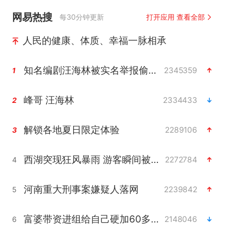
网易热搜
每30分钟更新
打开应用 查看全部
人民的健康、体质、幸福一脉相承
知名编剧汪海林被实名举报偷税漏税
2345359
1
峰哥 汪海林
2334433
2
解锁各地夏日限定体验
2289106
3
西湖突现狂风暴雨 游客瞬间被浇透
2272784
4
河南重大刑事案嫌疑人落网
2239842
5
富婆带资进组给自己硬加60多场吻戏
2148046
6