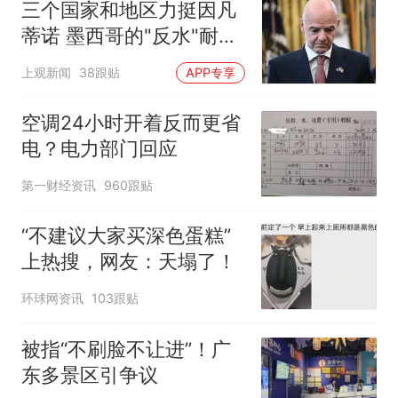
三个国家和地区力挺因凡
蒂诺 墨西哥的"反水"耐人
寻味
上观新闻
38跟贴
APP专享
空调24小时开着反而更省
电？电力部门回应
第一财经资讯
960跟贴
“不建议大家买深色蛋糕”
上热搜，网友：天塌了！
环球网资讯
103跟贴
被指“不刷脸不让进”！广
东多景区引争议