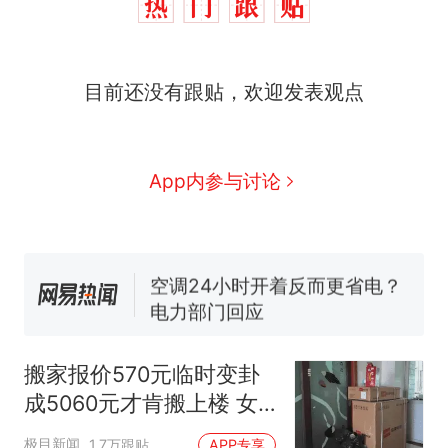
那个在床头放菜刀的女孩，
热
目前还没有跟贴，欢迎发表观点
因老师一句“跟我回家”改写了
人生
搬家报价570元，搬到楼下
新
交5060元才肯搬上楼！女子傻
眼了……
佛山一中学招聘物理教师，笔
App内参与讨论
试前13名均遭淘汰？教育局：
已叫停招聘，成立调查组全面
笔试第一被第二名传话劝弃考
核查
官方通报
空调24小时开着反而更省电？
电力部门回应
“不建议大家买深色蛋糕”上热
搜，网友：天塌了！
搬家报价570元临时变卦
那个在床头放菜刀的女孩，
热
成5060元才肯搬上楼 女
因老师一句“跟我回家”改写了
子傻眼
人生
极目新闻
1.7万跟贴
APP专享