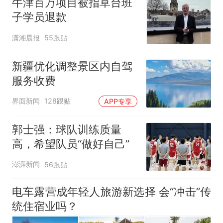
牛津百万项目被指草台班
子学员退款
潇湘晨报
55跟贴
新疆优化调整景区内自驾
服务收费
界面新闻
128跟贴
APP专享
郭士强：球队训练质量
高，希望队员“做好自己”
澎湃新闻
56跟贴
电车露营成年轻人旅游新选择 会“冲击”传
统住宿业吗？