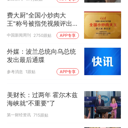
费大厨"全国小炒肉大
王"称号被指凭视频评出
官方回应
中国新闻周刊
2750跟贴
APP专享
外媒：波兰总统向乌总统
发出最后通牒
参考消息
1跟贴
APP专享
美财长：过两年 霍尔木兹
海峡就“不重要”了
第一财经资讯
715跟贴