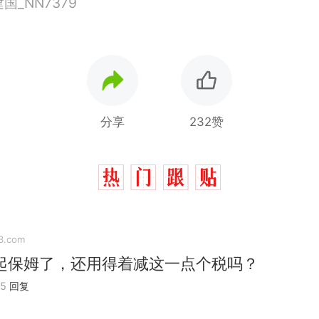
_NN7379
分享
232赞
3.com
起保姆了，还用得着减这一点个税吗？
05
回复