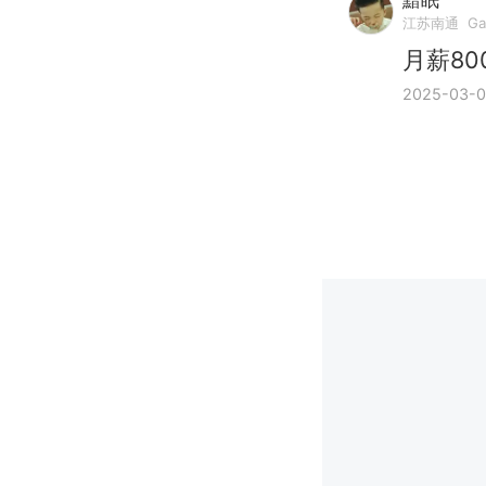
黯眠
江苏南通
Ga
月薪8
2025-03-