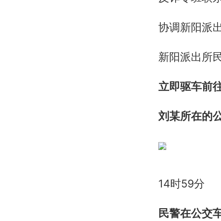
协调新阳派
新阳派出所
立即驱车前
刘某所在的
14时59分
民警在公交