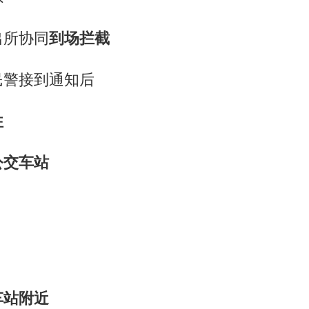
出所协同
到场拦截
民警接到通知后
往
公交车站
车站附近