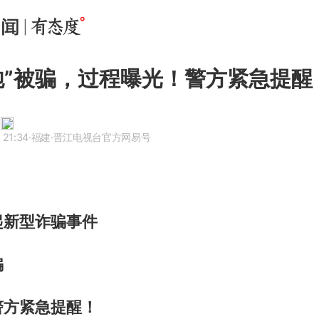
炮”被骗，过程曝光！警方紧急提醒
 21:34
·福建
·晋江电视台官方网易号
起新型诈骗事件
骗
警方紧急提醒！