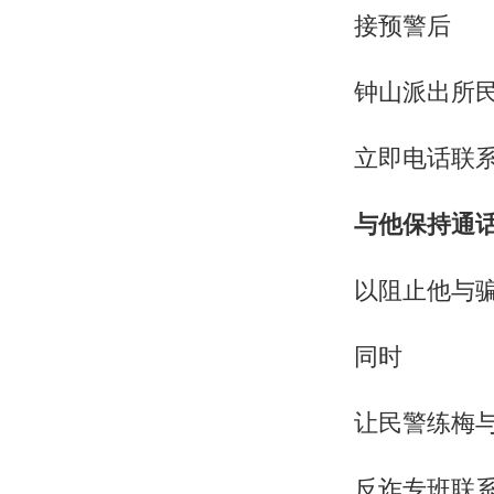
接预警后
钟山派出所
立即电话联
与他保持通
以阻止他与
同时
让民警练梅
反诈专班联