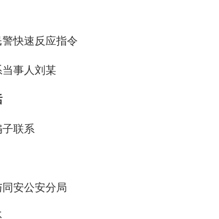
民警快速反应指令
系当事人刘某
话
骗子联系
与同安公安分局
系