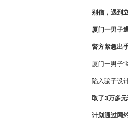
别信，遇到
厦门一男子遭
警方紧急出
厦门一男子“
陷入骗子设
取了3万多
计划通过网