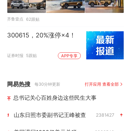
齐鲁壹点
62跟贴
300615，20%涨停×4！
证券时报
5跟贴
APP专享
网易热搜
每30分钟更新
打开应用 查看全部
总书记关心百姓身边这些民生大事
山东日照市委副书记王峰被查
2381427
1