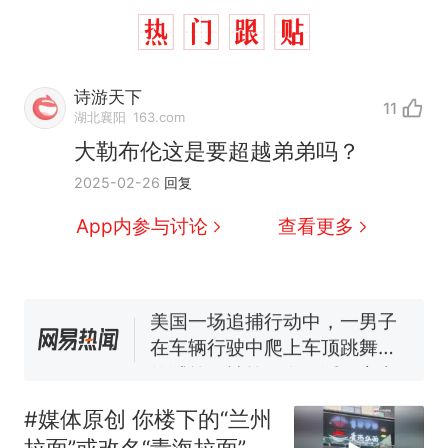
诗游天下
11
西班牙飞地休达边境，摩洛
热
湖北襄阳
163.com
哥士兵搬起大石块投向移民引
大勒布伦这是要超越弟弟吗？
争议，此前一天内数万人从摩
费大厨“全国小炒肉大王”称
新
2025-02-26
回复
洛哥涌入西班牙
号，仅凭视频评出？中国烹饪
协会回应
男子上山采菌偶然发现鸡枞菌
App内参与讨论
查看更多
窝，原地守1天等它长大：挖了
140多朵
美国一场追捕行动中，一男子
在车辆行驶中爬上车顶跳舞。
（新京报）
笔试第一被第二名传话劝弃考
官方通报
美国渔民钓获鲨鱼徒手将其拽
回大海 目击者直呼震惊 （视频
#媒体原创 你楼下的“兰州
来源：参考消息）
西班牙飞地休达边境，摩洛
热