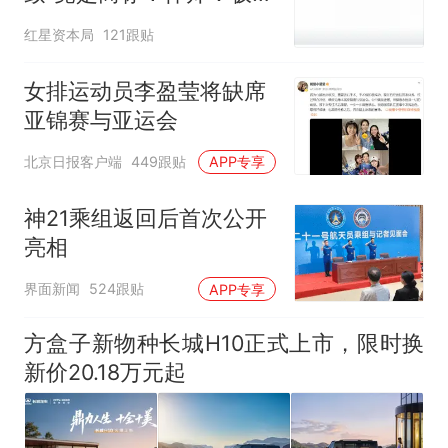
误导消费者，不妥
红星资本局
121跟贴
女排运动员李盈莹将缺席
亚锦赛与亚运会
北京日报客户端
449跟贴
APP专享
神21乘组返回后首次公开
亮相
界面新闻
524跟贴
APP专享
方盒子新物种长城H10正式上市，限时换
新价20.18万元起