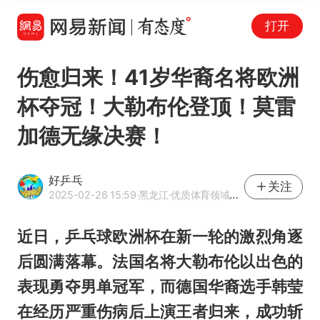
打开
伤愈归来！41岁华裔名将欧洲
杯夺冠！大勒布伦登顶！莫雷
加德无缘决赛！
好乒乓
关注
2025-02-26 15:59
·黑龙江
·优质体育领域创作者
近日，乒乓球欧洲杯在新一轮的激烈角逐
后圆满落幕。法国名将大
勒布伦
以出色的
表现勇夺男单冠军，而德国华裔选手韩莹
在经历严重伤病后上演王者归来，成功斩