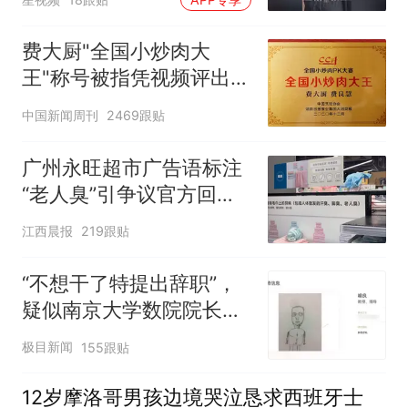
费大厨"全国小炒肉大
王"称号被指凭视频评出
官方回应
中国新闻周刊
2469跟贴
广州永旺超市广告语标注
“老人臭”引争议官方回
应：统一上报反馈，门店
江西晨报
219跟贴
核实完毕后会回电
“不想干了特提出辞职”，
疑似南京大学数院院长辞
职信流传，院方回应：喻
极目新闻
155跟贴
良教授已卸任院长一职，
不清楚辞职信来源；曾用
12岁摩洛哥男孩边境哭泣恳求西班牙士