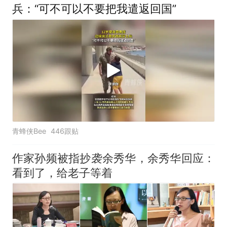
手绘图做头像
兵：“可不可以不要把我遣返回国”
青蜂侠Bee
446跟贴
作家孙频被指抄袭余秀华，余秀华回应：
看到了，给老子等着