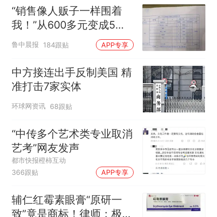
味道很好
“销售像人贩子一样围着
我！”从600多元变成5万
元，57岁保洁阿姨做医美
鲁中晨报
184跟贴
APP专享
后眼睛肿到流泪、视物模
糊
中方接连出手反制美国 精
准打击7家实体
环球网资讯
68跟贴
“中传多个艺术类专业取消
艺考”网友发声
都市快报橙柿互动
366跟贴
APP专享
辅仁红霉素眼膏“原研一
致”竟是商标！律师：极易