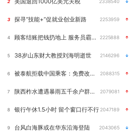
美国退回1000亿美元关税
2338540
2
探寻“技能+”促就业创业新路
2253959
3
顾客结账把钱扔地上 服务员霸气扔回
2225888
4
38岁山东财大教授刘海明逝世
2146296
5
被泰航拒载中国乘客：免费改签没兑现
2088315
6
陕西柞水遭遇暴雨五千余户群众转移
2079081
7
银行午休1.5小时 留个窗口行不行
2047189
8
台风白海豚或在华东沿海登陆
2043065
9