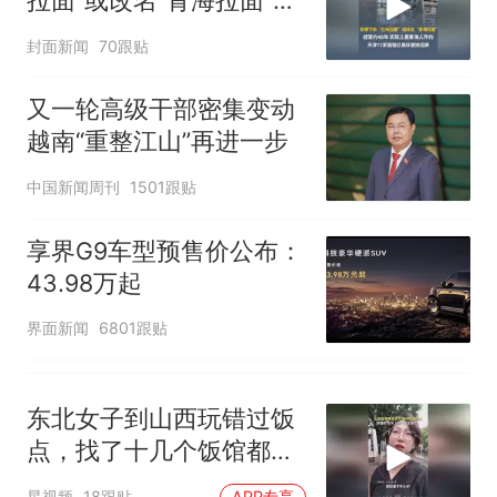
拉面”或改名“青海拉面”，
哥士兵搬起大石块投向移民引
经营约40年，实际上是青
争议，此前一天内数万人从摩
封面新闻
70跟贴
海人开的，天津72家面馆
洛哥涌入西班牙
已集体更换招牌
又一轮高级干部密集变动
越南“重整江山”再进一步
中国新闻周刊
1501跟贴
享界G9车型预售价公布：
43.98万起
界面新闻
6801跟贴
东北女子到山西玩错过饭
点，找了十几个饭馆都没
开门：午休到几点
星视频
18跟贴
APP专享