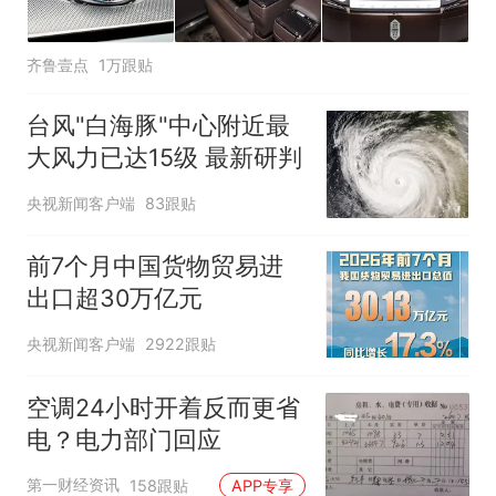
齐鲁壹点
1万跟贴
台风"白海豚"中心附近最
大风力已达15级 最新研判
央视新闻客户端
83跟贴
前7个月中国货物贸易进
出口超30万亿元
央视新闻客户端
2922跟贴
空调24小时开着反而更省
电？电力部门回应
第一财经资讯
158跟贴
APP专享