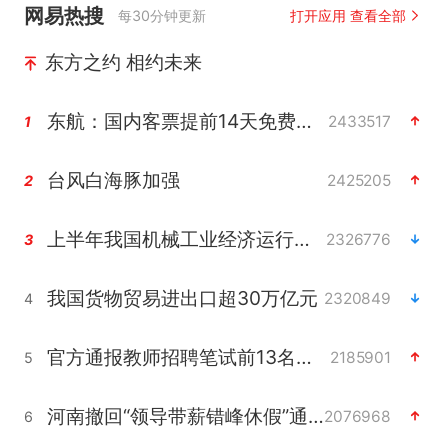
网易热搜
每30分钟更新
打开应用 查看全部
东方之约 相约未来
东航：国内客票提前14天免费退改
2433517
1
台风白海豚加强
2425205
2
上半年我国机械工业经济运行稳中有进
2326776
3
我国货物贸易进出口超30万亿元
2320849
4
官方通报教师招聘笔试前13名被淘汰
2185901
5
河南撤回“领导带薪错峰休假”通知
2076968
6