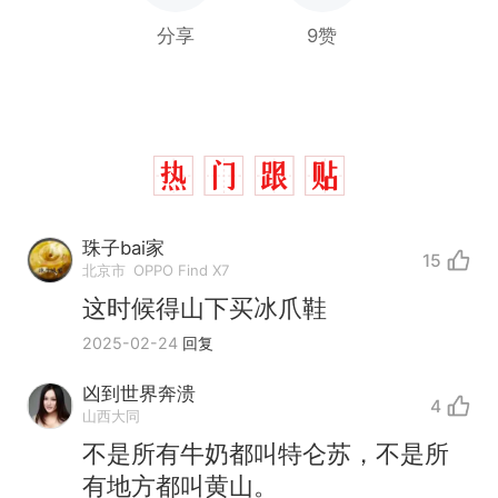
分享
9赞
珠子bai家
15
北京市
OPPO Find X7
这时候得山下买冰爪鞋
2025-02-24
回复
凶到世界奔溃
4
山西大同
那个在床头放菜刀的女孩，
热
不是所有牛奶都叫特仑苏，不是所
因老师一句“跟我回家”改写了
有地方都叫黄山。