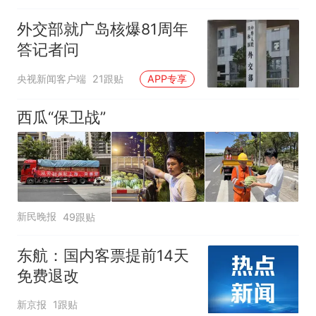
幻觉被紧急送医！
外交部就广岛核爆81周年
答记者问
央视新闻客户端
21跟贴
APP专享
西瓜“保卫战”
新民晚报
49跟贴
东航：国内客票提前14天
免费退改
新京报
1跟贴