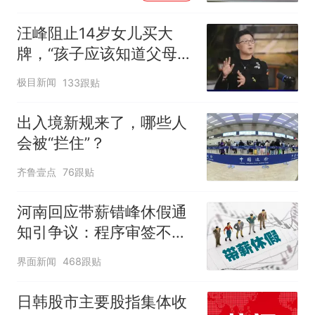
汪峰阻止14岁女儿买大
牌，“孩子应该知道父母的
不易”，称自己买衣服80%
极目新闻
133跟贴
都在淘宝
出入境新规来了，哪些人
会被“拦住”？
齐鲁壹点
76跟贴
河南回应带薪错峰休假通
知引争议：程序审签不规
范，待修改后予以印发
界面新闻
468跟贴
日韩股市主要股指集体收