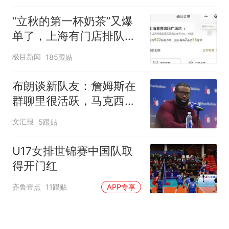
“立秋的第一杯奶茶”又爆
单了，上海有门店排队超
500杯，店员：今天奶茶
极目新闻
185跟贴
店都很忙，要等2个多小
时
布朗谈新队友：詹姆斯在
群聊里很活跃，马克西最
早联系我
文汇报
5跟贴
U17女排世锦赛中国队取
得开门红
齐鲁壹点
11跟贴
APP专享