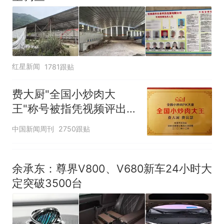
红星新闻
1781跟贴
费大厨"全国小炒肉大
王"称号被指凭视频评出
官方回应
中国新闻周刊
2750跟贴
余承东：尊界V800、V680新车24小时大
定突破3500台