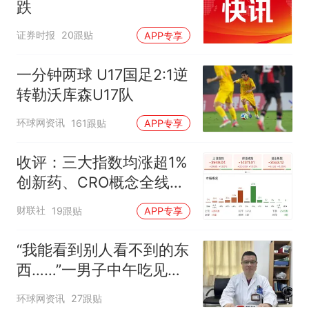
跌
证券时报
20跟贴
APP专享
一分钟两球 U17国足2:1逆
转勒沃库森U17队
环球网资讯
161跟贴
APP专享
收评：三大指数均涨超1%
创新药、CRO概念全线走
强
财联社
19跟贴
APP专享
“我能看到别人看不到的东
西……”一男子中午吃见手
青没事，晚上再吃却出现
环球网资讯
27跟贴