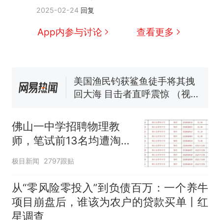
人生
制裁瓜子饺子，美国怕什
新
2025-02-24
回复
么？
费大厨“全国小炒肉大王”称
App内参与讨论
查看更多
号，仅凭视频评出？中国烹饪
协会回应
男子上山采菌偶然发现鸡枞菌
窝，原地守1天等它长大：挖了
140多朵
美国渔民钓获鲨鱼徒手将其拽
回大海 目击者直呼震惊 （视频
来源：参考消息）
笔试第一被第二名传话劝弃考
官方通报
佛山一中学招聘物理教
那个在床头放菜刀的女孩，
热
师，笔试前13名均遭淘
因老师一句“跟我回家”改写了
汰？教育局：已叫停招
人生
极目新闻
2797跟贴
聘，成立调查组全面核查
从“零风险零投入”到负债百万：一个养牛
项目崩盘后，谁该为农户的贷款买单丨红
星调查