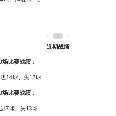
近期战绩
0场比赛战绩：
进14球、失12球
0场比赛战绩：
，进7球、失13球