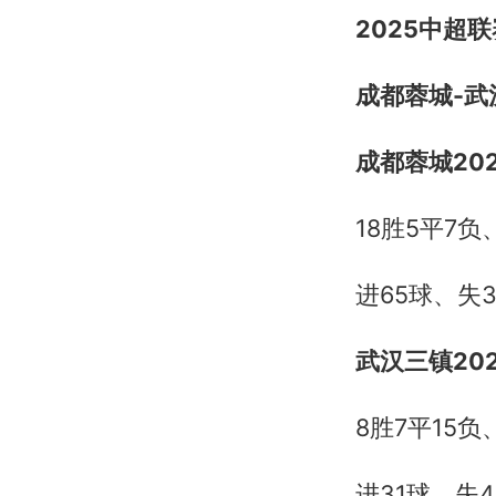
2025中超
成都蓉城-武
成都蓉城20
18胜5平7负
进65球、失
武汉三镇
20
8胜7平15负
进31球、失4