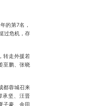
年的第7名，
挺过危机，存
，转走外援若
姜至鹏、张晓
成都蓉城召来
廖承坚、汪晋
夏子豪、余田