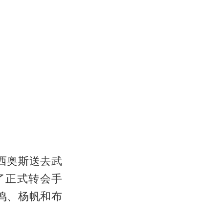
西奥斯送去武
了正式转会手
鸣、杨帆和布