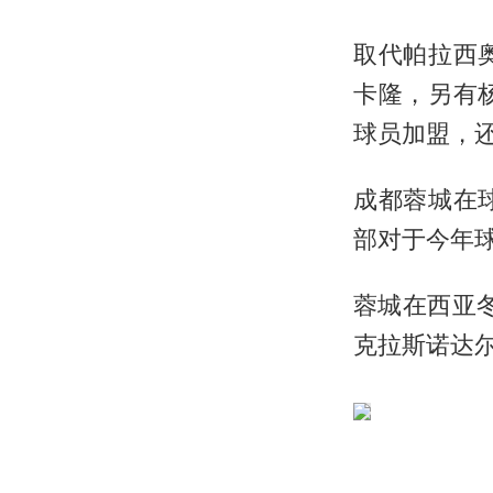
取代帕拉西
卡隆，另有
球员加盟，
成都蓉城在
部对于今年
蓉城在西亚
克拉斯诺达尔