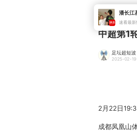
中超第1
足坛超短波
2025-02-19
2月22日19:3
成都凤凰山