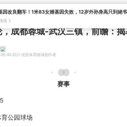
轮，成都蓉城-武汉三镇，前瞻：揭
 06:40
·四川
·优质体育领域创作者
赛事
5
体育公园球场