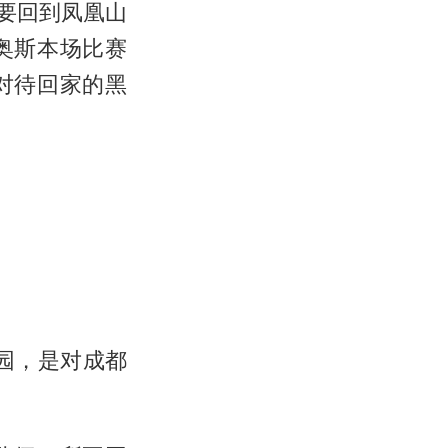
就要回到凤凰山
奥斯本场比赛
对待回家的黑
园，是对成都