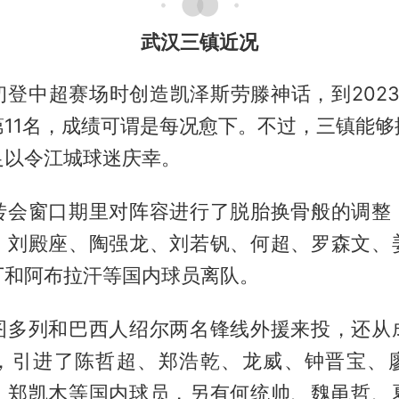
武汉三镇近况
初登中超赛场时创造凯泽斯劳滕神话，到2023
第11名，成绩可谓是每况愈下。不过，三镇能够
足以令江城球迷庆幸。
转会窗口期里对阵容进行了脱胎换骨般的调整
，刘殿座、陶强龙、刘若钒、何超、罗森文、
丁和阿布拉汗等国内球员离队。
图多列和巴西人绍尔两名锋线外援来投，还从
，引进了陈哲超、郑浩乾、龙威、钟晋宝、
、郑凯木等国内球员，另有何统帅、魏黾哲、