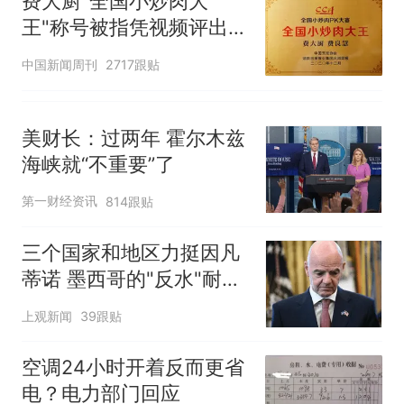
费大厨"全国小炒肉大
王"称号被指凭视频评出
官方回应
中国新闻周刊
2717跟贴
美财长：过两年 霍尔木兹
海峡就“不重要”了
第一财经资讯
814跟贴
三个国家和地区力挺因凡
蒂诺 墨西哥的"反水"耐人
寻味
上观新闻
39跟贴
空调24小时开着反而更省
电？电力部门回应