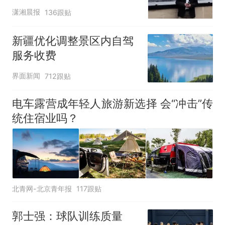
潇湘晨报
136跟贴
新疆优化调整景区内自驾
服务收费
界面新闻
712跟贴
电车露营成年轻人旅游新选择 会“冲击”传
统住宿业吗？
北青网-北京青年报
117跟贴
郭士强：球队训练质量