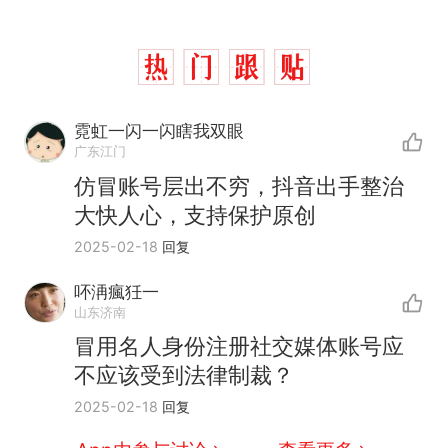
霓虹一闪一闪瞎我双眼
广东江门
仿冒账号层出不穷，抖音出手整治
大快人心，支持保护原创
2025-02-18
回复
吥洅瘋狅一
山东济南
冒用名人身份注册社交媒体账号应
不应该受到法律制裁？
那个在床头放菜刀的女孩，
热
2025-02-18
回复
因老师一句“跟我回家”改写了
人生
搬家报价570元，搬到楼下
新