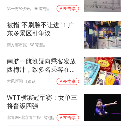
第一财经资讯
963跟贴
APP专享
被指“不刷脸不让进”！广
东多景区引争议
南方都市报
580跟贴
南航一航班疑向乘客发放
西梅汁，致多名乘客在飞
行途中排队上厕所！乘
大风新闻
1跟贴
APP专享
客：机上100多人只有2个
厕所；客服回应：并非每
WTT横滨冠军赛：女单三
架飞机都会发放西梅汁
将晋级四强
北青网-北京青年报
5跟贴
APP专享