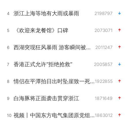
浙江上海等地有大雨或暴雨
2198797
4
《欢迎来龙餐馆》口碑
2073071
5
西湖突现狂风暴雨 游客瞬间被浇透
2011247
6
香港正式允许“拒绝抢救”
2005857
7
情侣在平潭拍日出时坠崖致一死一伤
1922855
8
白海豚将正面袭击贯穿浙江
1871649
9
视频丨中国东方电气集团原党组副书记、董事宋致远被查
1863012
10