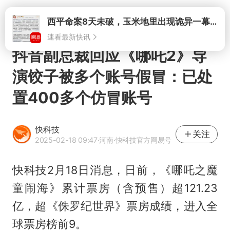
打开
西平命案8天未破，玉米地里出现诡异一幕，我突然想起了欧金中
速看最新快讯
抖音副总裁回应《哪吒2》导
演饺子被多个账号假冒：已处
置400多个仿冒账号
快科技
关注
2025-02-18 09:47
·河南
·快科技官方网易号
快科技2月18日消息，日前，《哪吒之魔
童闹海》累计票房（含预售）超121.23
亿，超《侏罗纪世界》票房成绩，进入全
球票房榜前9。