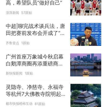
高，希望队员“做好自己”
澎湃新闻
57跟贴
中超|聊完战术谈兵法，唐
田把赛前发布会开成了“军
师联盟”
齐鲁壹点
1跟贴
广州首座万象城今秋启幕
白鹅潭商圈再添重磅商业
地标
新快报新闻
1跟贴
灵隐寺、净慈寺、永福寺
等杭州7大佛教寺院明起
临时关闭，别跑空了
都市快报橙柿互动
81跟贴