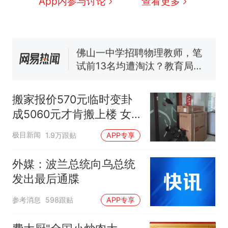
App内参与讨论
查看更多
交5060元才肯搬上楼！女子傻
眼了……
空调24小时开着反而更省电？
电力部门回应
佛山一中学招聘物理教师，笔
试前13名均遭淘汰？教育局：
已叫停招聘，成立调查组全面
“不建议大家买深色蛋糕”上热
核查
搜，网友：天塌了！
搬家报价570元临时变卦
南航一航班疑向乘客发放西梅
成5060元才肯搬上楼 女
汁，致多名乘客在飞行途中排
子傻眼
队上厕所！乘客：机上100多
那个在床头放菜刀的女孩，
热
极目新闻
1.9万跟贴
APP专享
人只有2个厕所；客服回应：并
因老师一句“跟我回家”改写了
非每架飞机都会发放西梅汁
人生
外媒：波兰总统向乌总统
发出最后通牒
参考消息
598跟贴
APP专享