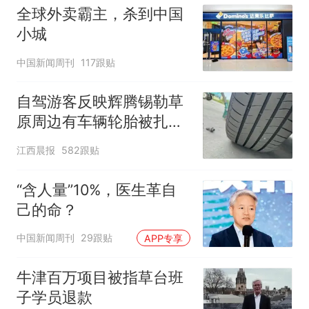
全球外卖霸主，杀到中国
小城
中国新闻周刊
117跟贴
自驾游客反映辉腾锡勒草
原周边有车辆轮胎被扎，
修理店铺换胎价格高达千
江西晨报
582跟贴
元，官方发布情况通报
“含人量”10%，医生革自
己的命？
中国新闻周刊
29跟贴
APP专享
牛津百万项目被指草台班
子学员退款