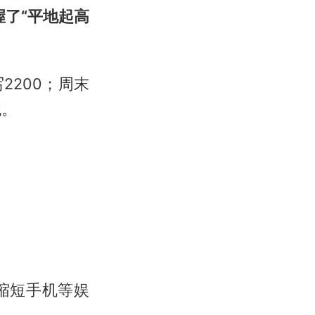
握了“平地起高
2200；周末
跳。
缩短手机等娱