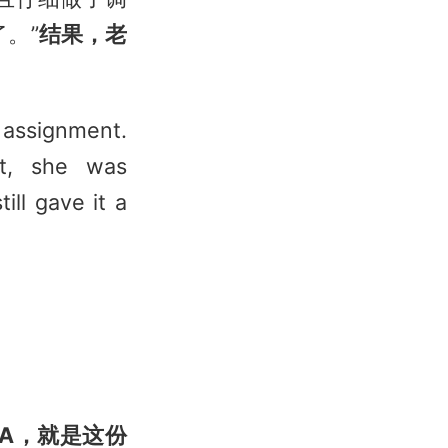
。”
结果，老
s assignment.
ut, she was
ill gave it a
A，就是这份