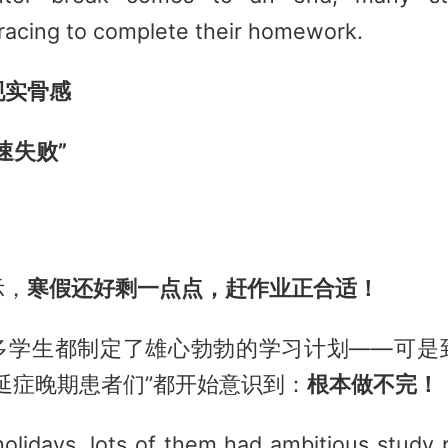
racing to complete their homework.
现实骨感
速失败”
示，
寒假还好剩一点点，赶作业正合适！
多学生都制定了雄心勃勃的学习计划——可是
延症晚期患者们”都开始意识到：
根本做不完！
olidays, lots of them had ambitious study 