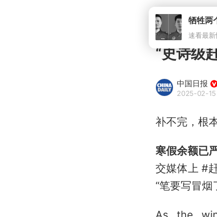
牺牲两
速看最新
“史诗级
中国日报
2025-02-15 
补不完，根
寒假余额已
交媒体上 #
“笔要写冒烟了
As the wi