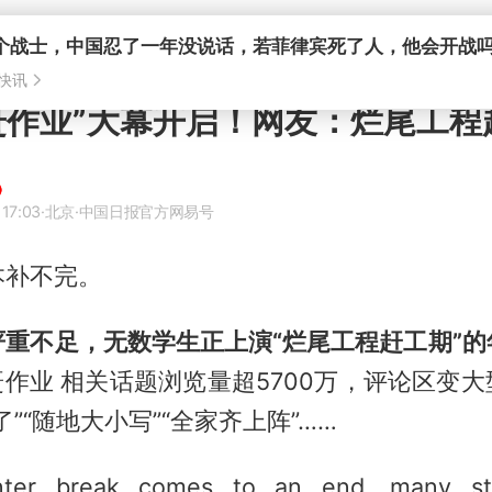
个战士，中国忍了一年没说话，若菲律宾死了人，他会开战
快讯
赶作业”大幕开启！网友：烂尾工程
17:03
·北京
·中国日报官方网易号
本补不完。
严重不足，无数学生正上演“烂尾工程赶工期”的
赶作业 相关话题浏览量超5700万，评论区变
”“随地大小写”“全家齐上阵”……
nter break comes to an end, many stu