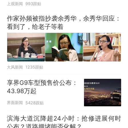
上观新闻
993跟贴
作家孙频被指抄袭余秀华，余秀华回应：
看到了，给老子等着
大风新闻
1235跟贴
享界G9车型预售价公布：
43.98万起
界面新闻
5428跟贴
滨海大道沉降超24小时：抢修进展何时
公布？道路拥堵能否化解？