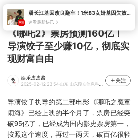
打开
潘长江基因改良翻车！1米83女婿基因失效，12岁外孙身高只到姥爷下巴
速看最新快讯
《哪吒2》票房预测160亿！
导演饺子至少赚10亿，彻底实
现财富自由
娱乐皮皮酱
关注
2025-02-12 23:54
·山东
·山东段友信息科技有限公司项目经理
导演饺子执导的第二部电影《哪吒之魔童
闹海》已经上映的半个月了，票房已经突
破95亿了，已经成为国内影史票房第一，
按照这个速度，再过一两天，破百亿很轻