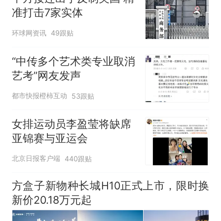
准打击7家实体
环球网资讯
49跟贴
“中传多个艺术类专业取消
艺考”网友发声
都市快报橙柿互动
53跟贴
女排运动员李盈莹将缺席
亚锦赛与亚运会
北京日报客户端
440跟贴
方盒子新物种长城H10正式上市，限时换
新价20.18万元起