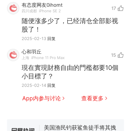
有态度网友0ihomt
17
四川成都
iPhone SE 2
随便涨多少了，已经清仓全部影视
股了！
2025-02-13
回复
西班牙飞地休达边境，摩洛
热
心和羽丘
15
哥士兵搬起大石块投向移民引
上海
iPhone 11 Pro Max
争议，此前一天内数万人从摩
费大厨“全国小炒肉大王”称
新
現在實現財務自由的門檻都要10個
洛哥涌入西班牙
号，仅凭视频评出？中国烹饪
小目標了？
协会回应
男子上山采菌偶然发现鸡枞菌
2025-02-14
回复
窝，原地守1天等它长大：挖了
140多朵
美国一场追捕行动中，一男子
App内参与讨论
查看更多
在车辆行驶中爬上车顶跳舞。
（新京报）
笔试第一被第二名传话劝弃考
官方通报
美国渔民钓获鲨鱼徒手将其拽