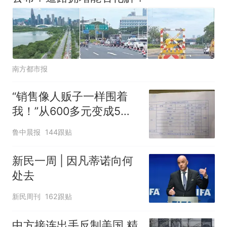
南方都市报
“销售像人贩子一样围着
我！”从600多元变成5万
元，57岁保洁阿姨做医美
鲁中晨报
144跟贴
后眼睛肿到流泪、视物模
糊
新民一周 | 因凡蒂诺向何
处去
新民周刊
162跟贴
中方接连出手反制美国 精