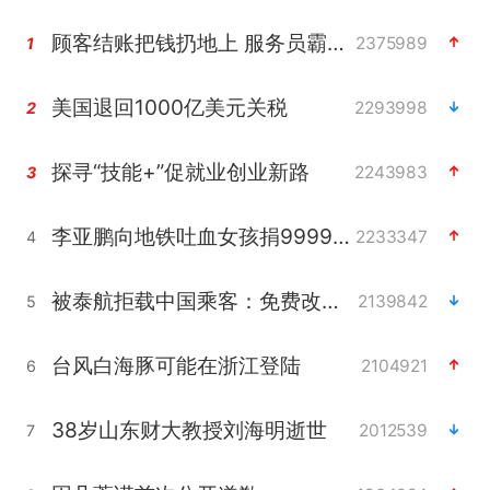
顾客结账把钱扔地上 服务员霸气扔回
2375989
1
美国退回1000亿美元关税
2293998
2
探寻“技能+”促就业创业新路
2243983
3
李亚鹏向地铁吐血女孩捐99999元
2233347
4
被泰航拒载中国乘客：免费改签没兑现
2139842
5
台风白海豚可能在浙江登陆
2104921
6
38岁山东财大教授刘海明逝世
2012539
7