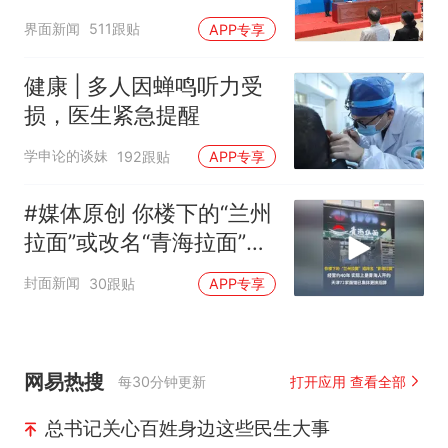
界面新闻
511跟贴
APP专享
健康 | 多人因蝉鸣听力受
损，医生紧急提醒
学申论的谈妹
192跟贴
APP专享
#媒体原创 你楼下的“兰州
拉面”或改名“青海拉面”，
经营约40年，实际上是青
封面新闻
30跟贴
APP专享
海人开的，天津72家面馆
已集体更换招牌
网易热搜
每30分钟更新
打开应用 查看全部
总书记关心百姓身边这些民生大事