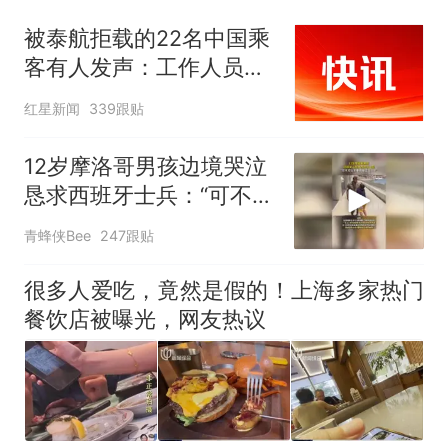
被泰航拒载的22名中国乘
客有人发声：工作人员承
诺免费改签，最后却自费
红星新闻
339跟贴
买机票回国
12岁摩洛哥男孩边境哭泣
恳求西班牙士兵：“可不可
以不要把我遣返回国”
青蜂侠Bee
247跟贴
很多人爱吃，竟然是假的！上海多家热门
餐饮店被曝光，网友热议