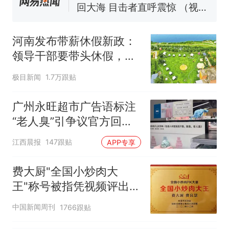
回大海 目击者直呼震惊 （视频
来源：参考消息）
西班牙飞地休达边境，摩洛
热
哥士兵搬起大石块投向移民引
河南发布带薪休假新政：
争议，此前一天内数万人从摩
领导干部要带头休假，推
洛哥涌入西班牙
动全员应休尽休、休满休
极目新闻
1.7万跟贴
足；鼓励3-7天弹性长
假，构建“周五半天+周末
广州永旺超市广告语标注
+年假”短途度假模式
“老人臭”引争议官方回
应：统一上报反馈，门店
江西晨报
147跟贴
APP专享
核实完毕后会回电
费大厨"全国小炒肉大
王"称号被指凭视频评出
官方回应
中国新闻周刊
1766跟贴