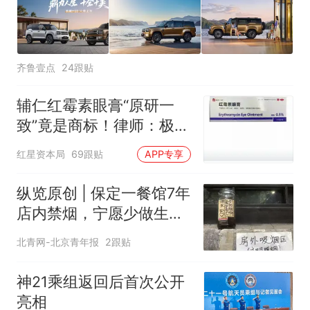
齐鲁壹点
24跟贴
辅仁红霉素眼膏“原研一
致”竟是商标！律师：极易
误导消费者，不妥
红星资本局
69跟贴
APP专享
纵览原创 | 保定一餐馆7年
店内禁烟，宁愿少做生意
也决不妥协，店内清清爽
北青网-北京青年报
2跟贴
爽是最大收获，老板呼吁
全民抵制室内吸烟
神21乘组返回后首次公开
亮相