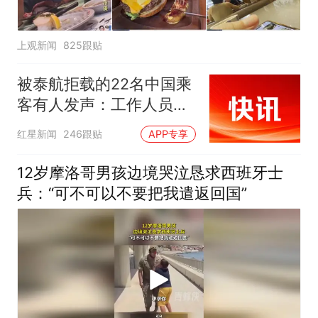
上观新闻
825跟贴
被泰航拒载的22名中国乘
客有人发声：工作人员承
诺免费改签，最后却自费
红星新闻
246跟贴
APP专享
买机票回国
12岁摩洛哥男孩边境哭泣恳求西班牙士
兵：“可不可以不要把我遣返回国”