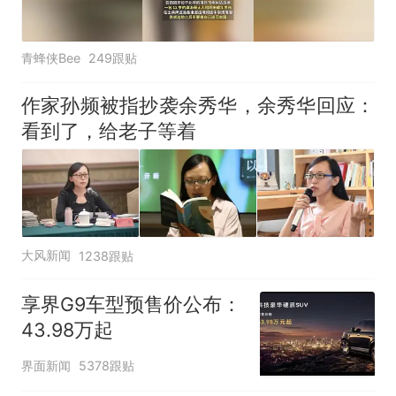
青蜂侠Bee
249跟贴
作家孙频被指抄袭余秀华，余秀华回应：
看到了，给老子等着
大风新闻
1238跟贴
享界G9车型预售价公布：
43.98万起
界面新闻
5378跟贴