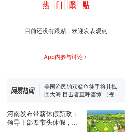
西班牙飞地休达边境，摩洛
热
哥士兵搬起大石块投向移民引
争议，此前一天内数万人从摩
费大厨“全国小炒肉大王”称
新
洛哥涌入西班牙
目前还没有跟贴，欢迎发表观点
号，仅凭视频评出？中国烹饪
协会回应
男子上山采菌偶然发现鸡枞菌
窝，原地守1天等它长大：挖了
140多朵
美国一场追捕行动中，一男子
App内参与讨论
在车辆行驶中爬上车顶跳舞。
（新京报）
笔试第一被第二名传话劝弃考
官方通报
美国渔民钓获鲨鱼徒手将其拽
回大海 目击者直呼震惊 （视频
来源：参考消息）
西班牙飞地休达边境，摩洛
热
哥士兵搬起大石块投向移民引
河南发布带薪休假新政：
争议，此前一天内数万人从摩
领导干部要带头休假，推
洛哥涌入西班牙
动全员应休尽休、休满休