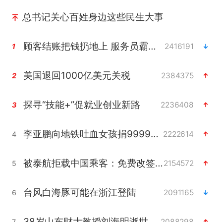
总书记关心百姓身边这些民生大事
顾客结账把钱扔地上 服务员霸气扔回
2416191
1
美国退回1000亿美元关税
2384375
2
探寻“技能+”促就业创业新路
2236408
3
李亚鹏向地铁吐血女孩捐99999元
2222614
4
被泰航拒载中国乘客：免费改签没兑现
2154572
5
台风白海豚可能在浙江登陆
2091165
6
38岁山东财大教授刘海明逝世
2088298
7