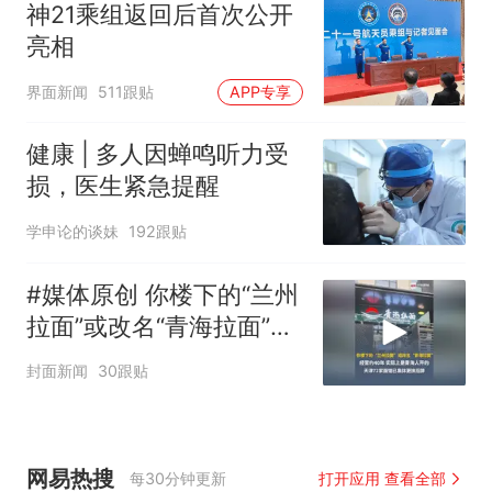
神21乘组返回后首次公开
亮相
界面新闻
511跟贴
APP专享
健康 | 多人因蝉鸣听力受
损，医生紧急提醒
学申论的谈妹
192跟贴
#媒体原创 你楼下的“兰州
拉面”或改名“青海拉面”，
经营约40年，实际上是青
封面新闻
30跟贴
海人开的，天津72家面馆
已集体更换招牌
网易热搜
每30分钟更新
打开应用 查看全部