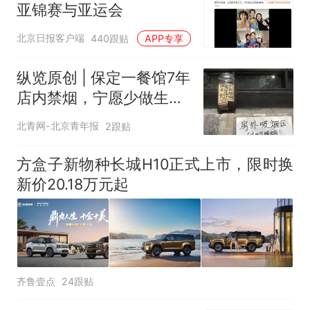
亚锦赛与亚运会
北京日报客户端
440跟贴
APP专享
纵览原创 | 保定一餐馆7年
店内禁烟，宁愿少做生意
也决不妥协，店内清清爽
北青网-北京青年报
2跟贴
爽是最大收获，老板呼吁
全民抵制室内吸烟
方盒子新物种长城H10正式上市，限时换
新价20.18万元起
齐鲁壹点
24跟贴