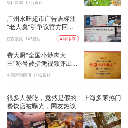
极目新闻
1.7万跟贴
足；鼓励3-7天弹性长
假，构建“周五半天+周末
广州永旺超市广告语标注
+年假”短途度假模式
“老人臭”引争议官方回
应：统一上报反馈，门店
江西晨报
147跟贴
APP专享
核实完毕后会回电
费大厨"全国小炒肉大
王"称号被指凭视频评出
官方回应
中国新闻周刊
1742跟贴
很多人爱吃，竟然是假的！上海多家热门
餐饮店被曝光，网友热议