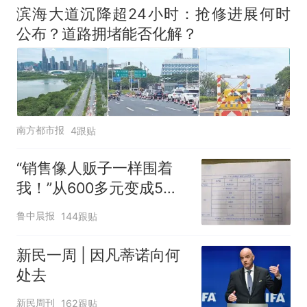
滨海大道沉降超24小时：抢修进展何时
公布？道路拥堵能否化解？
南方都市报
4跟贴
“销售像人贩子一样围着
我！”从600多元变成5万
元，57岁保洁阿姨做医美
鲁中晨报
144跟贴
后眼睛肿到流泪、视物模
糊
新民一周 | 因凡蒂诺向何
处去
新民周刊
162跟贴