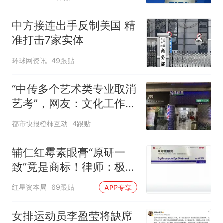
中方接连出手反制美国 精
准打击7家实体
环球网资讯
49跟贴
“中传多个艺术类专业取消
艺考”，网友：文化工作者
一定要有文化，这句话的
都市快报橙柿互动
4跟贴
含金量还在持续上升
辅仁红霉素眼膏“原研一
致”竟是商标！律师：极易
误导消费者，不妥
红星资本局
69跟贴
APP专享
女排运动员李盈莹将缺席