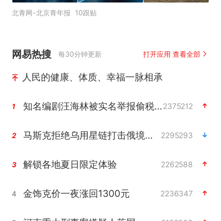
北青网-北京青年报
10跟贴
网易热搜
每30分钟更新
打开应用 查看全部
人民的健康、体质、幸福一脉相承
知名编剧汪海林被实名举报偷税漏税
2375212
1
马斯克拒绝乌用星链打击俄境内目标
2295293
2
解锁各地夏日限定体验
2262588
3
金饰克价一夜涨回1300元
2236347
4