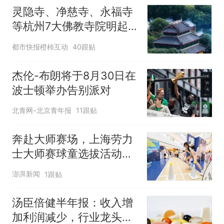
灵隐寺、净慈寺、永福寺
等杭州7大佛教寺院明起
临时关闭，别跑空了
都市快报橙柿互动
40跟贴
杰伦-布朗将于8月30日在
波士顿举办告别派对
北青网-北京青年报
11跟贴
奔赴大师赛场，上海劳力
士大师赛球童选拔活动启
动
澎湃新闻
1跟贴
汤臣倍健半年报：收入增
加利润减少，行业龙头的