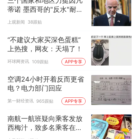
三个国家和地区力挺因凡
蒂诺 墨西哥的"反水"耐人
寻味
上观新闻
38跟贴
“不建议大家买深色蛋糕”
上热搜，网友：天塌了！
环球网资讯
109跟贴
APP专享
空调24小时开着反而更省
电？电力部门回应
第一财经资讯
965跟贴
APP专享
南航一航班疑向乘客发放
西梅汁，致多名乘客在飞
行途中排队上厕所！乘