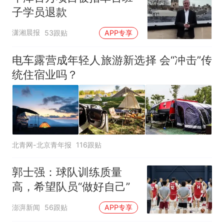
子学员退款
潇湘晨报
53跟贴
APP专享
电车露营成年轻人旅游新选择 会“冲击”传
统住宿业吗？
北青网-北京青年报
116跟贴
郭士强：球队训练质量
高，希望队员“做好自己”
澎湃新闻
56跟贴
APP专享