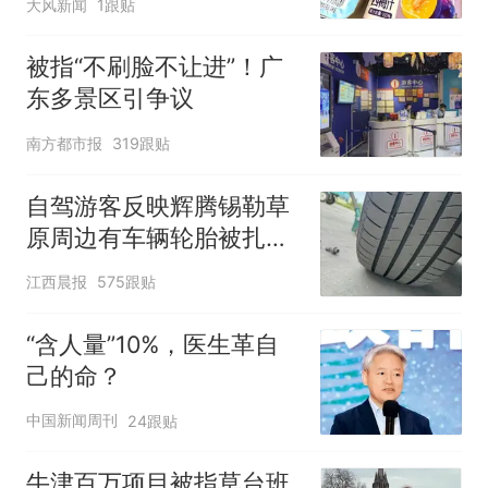
大风新闻
1跟贴
客：机上100多人只有2个
厕所；客服回应：并非每
被指“不刷脸不让进”！广
架飞机都会发放西梅汁
东多景区引争议
南方都市报
319跟贴
自驾游客反映辉腾锡勒草
原周边有车辆轮胎被扎，
修理店铺换胎价格高达千
江西晨报
575跟贴
元，官方发布情况通报
“含人量”10%，医生革自
己的命？
中国新闻周刊
24跟贴
牛津百万项目被指草台班