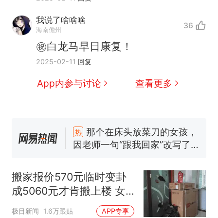
我说了啥啥啥
36
海南儋州
㊗️白龙马早日康复！
2025-02-11
回复
App内参与讨论
查看更多
那个在床头放菜刀的女孩，
热
因老师一句“跟我回家”改写了
人生
搬家报价570元，搬到楼下
新
交5060元才肯搬上楼！女子傻
搬家报价570元临时变卦
眼了……
佛山一中学招聘物理教师，笔
成5060元才肯搬上楼 女
试前13名均遭淘汰？教育局：
子傻眼
已叫停招聘，成立调查组全面
笔试第一被第二名传话劝弃考
极目新闻
1.6万跟贴
APP专享