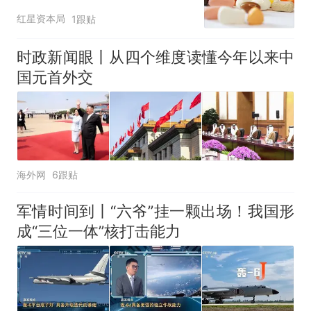
AB面
红星资本局
1跟贴
时政新闻眼丨从四个维度读懂今年以来中
国元首外交
海外网
6跟贴
军情时间到丨“六爷”挂一颗出场！我国形
成“三位一体”核打击能力