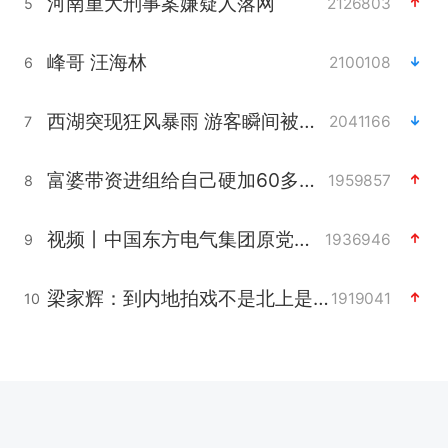
河南重大刑事案嫌疑人落网
2126803
5
峰哥 汪海林
2100108
6
西湖突现狂风暴雨 游客瞬间被浇透
2041166
7
富婆带资进组给自己硬加60多场吻戏
1959857
8
视频丨中国东方电气集团原党组副书记、董事宋致远被查
1936946
9
梁家辉：到内地拍戏不是北上是回归
1919041
10