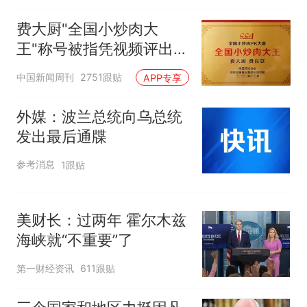
核查
官方通报
空调24小时开着反而更省电？
费大厨"全国小炒肉大
电力部门回应
王"称号被指凭视频评出
“不建议大家买深色蛋糕”上热
官方回应
中国新闻周刊
2751跟贴
APP专享
搜，网友：天塌了！
那个在床头放菜刀的女孩，
热
外媒：波兰总统向乌总统
因老师一句“跟我回家”改写了
发出最后通牒
人生
参考消息
1跟贴
美财长：过两年 霍尔木兹
海峡就“不重要”了
第一财经资讯
611跟贴