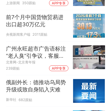
上游新闻
350跟贴
APP专享
前7个月中国货物贸易进
出口超30万亿元
央视新闻客户端
2011跟贴
广州永旺超市广告语标注
“老人臭”引争议，客服回
应
北青网-北京青年报
239跟贴
APP专享
俄副外长：德推动乌局势
升级或致自身陷入灾难
新华社
682跟贴