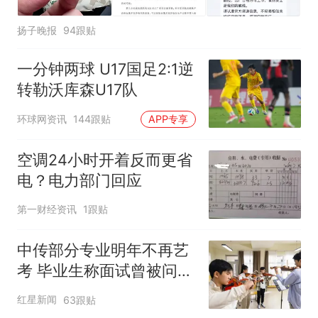
扬子晚报
94跟贴
一分钟两球 U17国足2:1逆
转勒沃库森U17队
环球网资讯
144跟贴
APP专享
空调24小时开着反而更省
电？电力部门回应
第一财经资讯
1跟贴
中传部分专业明年不再艺
考 毕业生称面试曾被问
“如何策划晚会” 专家：遏
红星新闻
63跟贴
制“艺考捷径化”