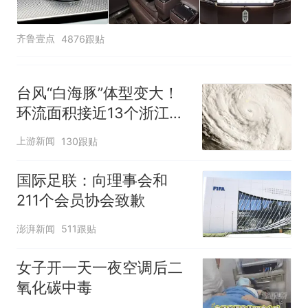
齐鲁壹点
4876跟贴
台风“白海豚”体型变大！
环流面积接近13个浙江那
么大
上游新闻
130跟贴
国际足联：向理事会和
211个会员协会致歉
澎湃新闻
511跟贴
女子开一天一夜空调后二
氧化碳中毒