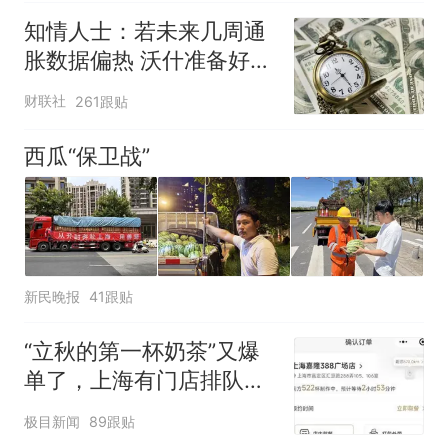
知情人士：若未来几周通
胀数据偏热 沃什准备好加
息
财联社
261跟贴
西瓜“保卫战”
新民晚报
41跟贴
“立秋的第一杯奶茶”又爆
单了，上海有门店排队超
500杯，店员：今天奶茶
极目新闻
89跟贴
店都很忙，要等2个多小