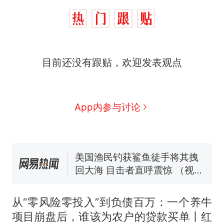
那个在床头放菜刀的女孩，
热
目前还没有跟贴，欢迎发表观点
因老师一句“跟我回家”改写了
人生
制裁瓜子饺子，美国怕什
新
么？
费大厨“全国小炒肉大王”称
App内参与讨论
号，仅凭视频评出？中国烹饪
协会回应
男子上山采菌偶然发现鸡枞菌
窝，原地守1天等它长大：挖了
140多朵
美国渔民钓获鲨鱼徒手将其拽
回大海 目击者直呼震惊 （视频
来源：参考消息）
笔试第一被第二名传话劝弃考
官方通报
从“零风险零投入”到负债百万：一个养牛
那个在床头放菜刀的女孩，
热
项目崩盘后，谁该为农户的贷款买单丨红
因老师一句“跟我回家”改写了