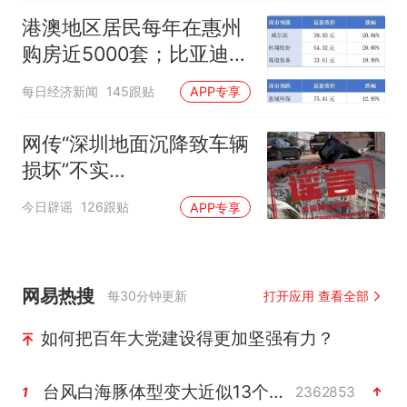
时
港澳地区居民每年在惠州
购房近5000套；比亚迪销
量跻身全球车企第六丨大
每日经济新闻
145跟贴
APP专享
湾区财经早参
网传“深圳地面沉降致车辆
损坏”不实
（2026·08·06）
今日辟谣
126跟贴
APP专享
网易热搜
每30分钟更新
打开应用 查看全部
如何把百年大党建设得更加坚强有力？
台风白海豚体型变大近似13个浙江面积
2362853
1