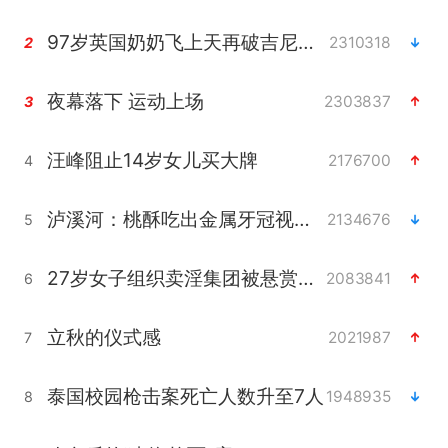
97岁英国奶奶飞上天再破吉尼斯纪录
2310318
2
夜幕落下 运动上场
2303837
3
汪峰阻止14岁女儿买大牌
2176700
4
泸溪河：桃酥吃出金属牙冠视频不实
2134676
5
27岁女子组织卖淫集团被悬赏通缉
2083841
6
立秋的仪式感
2021987
7
泰国校园枪击案死亡人数升至7人
1948935
8