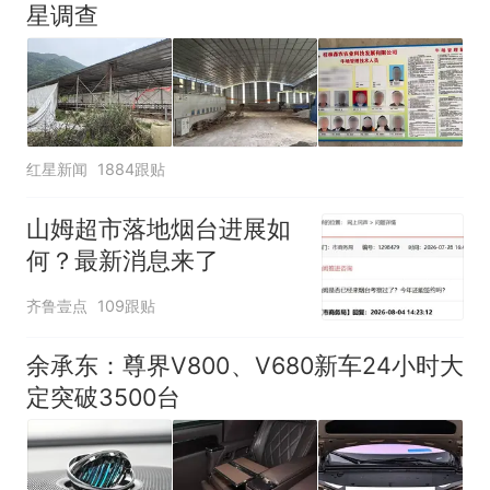
星调查
人生
红星新闻
1884跟贴
山姆超市落地烟台进展如
何？最新消息来了
齐鲁壹点
109跟贴
余承东：尊界V800、V680新车24小时大
定突破3500台