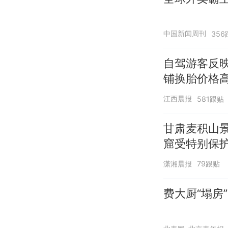
中国新闻周刊
356
自驾游客反
铺换胎价格
江西晨报
581跟贴
甘肃麦积山景
窟受特别保
潇湘晨报
79跟贴
费大厨“塌房