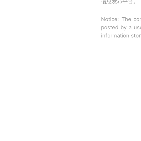
信息发布平台。
Notice: The con
posted by a use
information sto