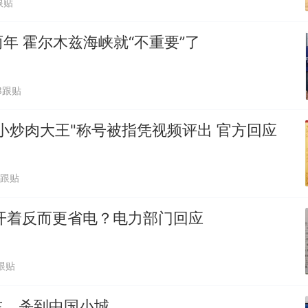
跟贴
年 霍尔木兹海峡就“不重要”了
8跟贴
小炒肉大王"称号被指凭视频评出 官方回应
1跟贴
开着反而更省电？电力部门回应
跟贴
主，杀到中国小城