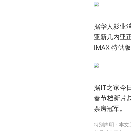
据华人影业消
亚新几内亚正
IMAX 特供版
据IT之家今日早
春节档新片总
票房冠军。
特别声明：本文