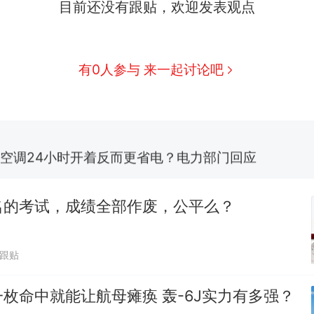
目前还没有跟贴，欢迎发表观点
全球唯一没有法定首都的国家，刚改国名，总统就
新
骑行绕了几乎整个国境线一圈，还曾两次到中国寻根
有0人参与 来一起讨论吧
搬家报价570元，搬到楼下交5060元才肯搬上楼！
视频丨只要一枚命中就能让航母瘫痪 轰-6J实力有多
空调24小时开着反而更省电？电力部门回应
佛山一中学招聘物理教师，笔试前13名均遭淘汰？教
招聘，成立调查组全面核查
名的考试，成绩全部作废，公平么？
十多万人报名的考试，成绩全部作废，公平么？
热
万跟贴
枚命中就能让航母瘫痪 轰-6J实力有多强？