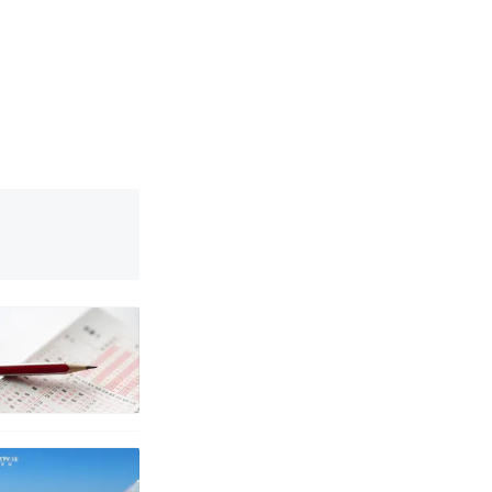
邀请中国大使
女子傻眼了……
强？
育局：已叫停