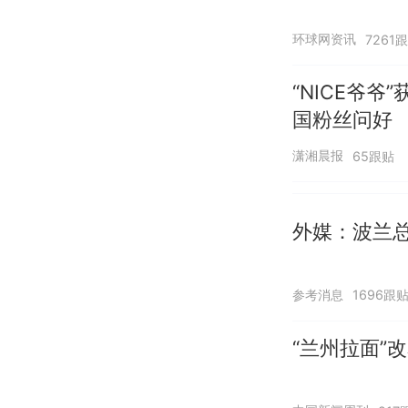
环球网资讯
7261
“NICE爷
国粉丝问好
潇湘晨报
65跟贴
外媒：波兰
参考消息
1696跟
“兰州拉面”