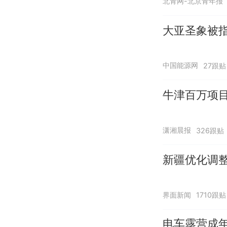
北青网-北京青年报
大亚圣象被指
中国能源网
27跟贴
牛津百万项
潇湘晨报
326跟贴
新疆优化调
界面新闻
1710跟贴
电车露营成年