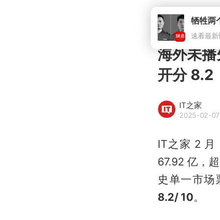
牺牲两
速看最新
海外未播
开分 8.2
IT之家
2025-02-07
IT之家 2 
67.92 
史单一市场票
8.2/ 10
。