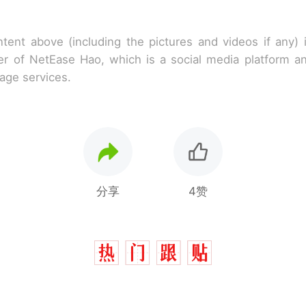
tent above (including the pictures and videos if any)
r of NetEase Hao, which is a social media platform a
rage services.
分享
4赞
十多万人报名的考试，成绩全部作废，公平么？
热