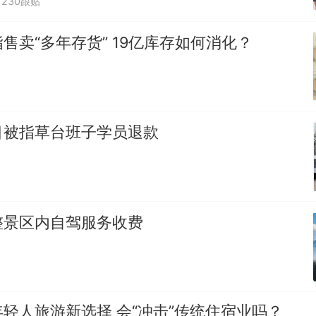
230跟贴
售卖“多年存货” 19亿库存如何消化？
目被指草台班子学员退款
整景区内自驾服务收费
轻人旅游新选择 会“冲击”传统住宿业吗？