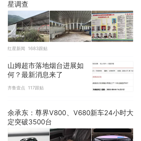
星调查
红星新闻
1683跟贴
山姆超市落地烟台进展如
何？最新消息来了
齐鲁壹点
117跟贴
余承东：尊界V800、V680新车24小时大
定突破3500台