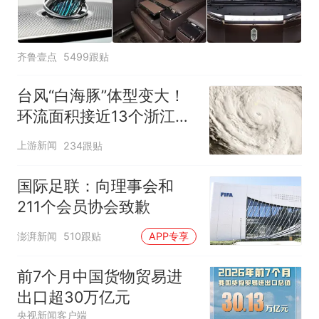
齐鲁壹点
5499跟贴
台风“白海豚”体型变大！
环流面积接近13个浙江那
么大
上游新闻
234跟贴
国际足联：向理事会和
211个会员协会致歉
澎湃新闻
510跟贴
APP专享
前7个月中国货物贸易进
出口超30万亿元
央视新闻客户端