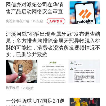
网信办对派拓公司在华销
售产品启动网络安全审查
央视新闻客户端
119跟贴
APP专享
泸溪河就“桃酥出现金属牙冠”发布调查结
果：多方排查均排除金属牙冠异物混入桃
酥的可能性，消费者澄清所发视频情况不
实，已删除并致歉
扬子晚报
123跟贴
一分钟两球 U17国足2:1逆