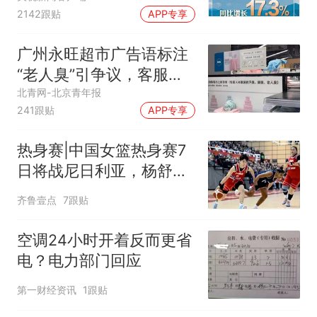
2142跟贴
APP专享
广州永旺超市广告语标注
“老人臭”引争议，客服回
应
北青网-北京青年报
241跟贴
APP专享
热身赛|中国女篮热身赛7
日将战尼日利亚，杨舒予
有望出战
齐鲁壹点
7跟贴
空调24小时开着反而更省
电？电力部门回应
第一财经资讯
1跟贴