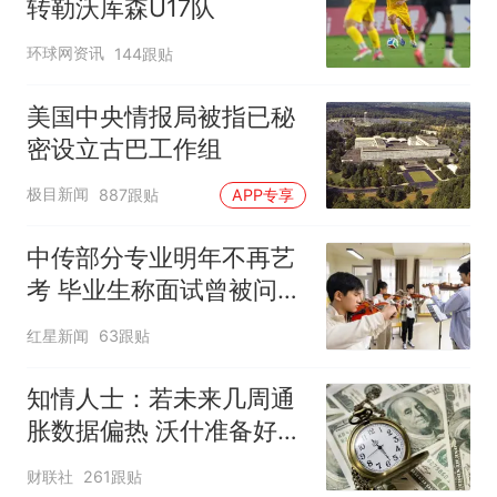
转勒沃库森U17队
环球网资讯
144跟贴
美国中央情报局被指已秘
密设立古巴工作组
极目新闻
887跟贴
APP专享
中传部分专业明年不再艺
考 毕业生称面试曾被问
“如何策划晚会” 专家：遏
红星新闻
63跟贴
制“艺考捷径化”
知情人士：若未来几周通
胀数据偏热 沃什准备好加
息
财联社
261跟贴