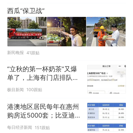
西瓜“保卫战”
新民晚报
41跟贴
“立秋的第一杯奶茶”又爆
单了，上海有门店排队超
500杯，店员：今天奶茶
极目新闻
100跟贴
店都很忙，要等2个多小
时
港澳地区居民每年在惠州
购房近5000套；比亚迪销
量跻身全球车企第六丨大
每日经济新闻
151跟贴
湾区财经早参