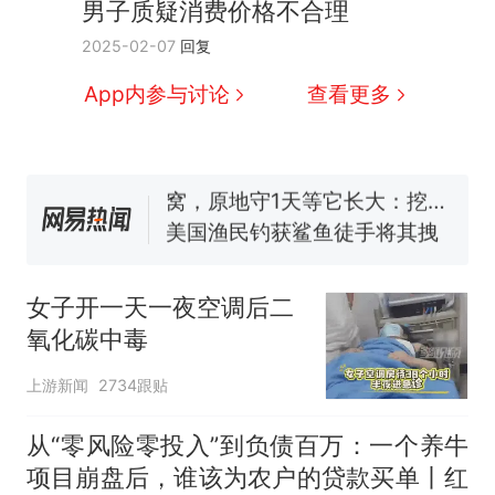
男子质疑消费价格不合理
人生
制裁瓜子饺子，美国怕什
新
2025-02-07
回复
么？
费大厨“全国小炒肉大王”称
App内参与讨论
查看更多
号，仅凭视频评出？中国烹饪
协会回应
男子上山采菌偶然发现鸡枞菌
窝，原地守1天等它长大：挖了
140多朵
美国渔民钓获鲨鱼徒手将其拽
回大海 目击者直呼震惊 （视频
来源：参考消息）
笔试第一被第二名传话劝弃考
官方通报
女子开一天一夜空调后二
那个在床头放菜刀的女孩，
热
氧化碳中毒
因老师一句“跟我回家”改写了
人生
上游新闻
2734跟贴
从“零风险零投入”到负债百万：一个养牛
项目崩盘后，谁该为农户的贷款买单丨红