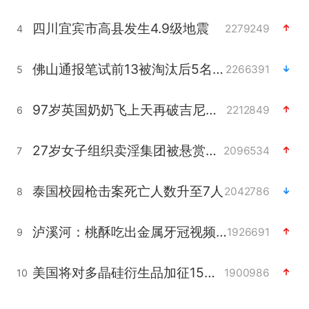
四川宜宾市高县发生4.9级地震
2279249
4
佛山通报笔试前13被淘汰后5名进体检
2266391
5
97岁英国奶奶飞上天再破吉尼斯纪录
2212849
6
27岁女子组织卖淫集团被悬赏通缉
2096534
7
泰国校园枪击案死亡人数升至7人
2042786
8
泸溪河：桃酥吃出金属牙冠视频不实
1926691
9
美国将对多晶硅衍生品加征15%关税
1900986
10