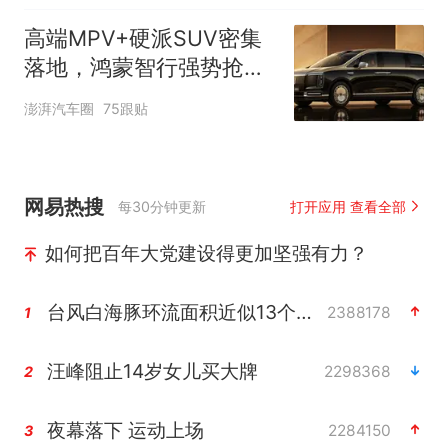
高端MPV+硬派SUV密集
落地，鸿蒙智行强势抢占
自主高端市场制高点
澎湃汽车圈
75跟贴
网易热搜
每30分钟更新
打开应用 查看全部
如何把百年大党建设得更加坚强有力？
台风白海豚环流面积近似13个浙江
2388178
1
汪峰阻止14岁女儿买大牌
2298368
2
夜幕落下 运动上场
2284150
3