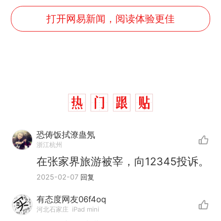
打开网易新闻，阅读体验更佳
恐俦饭拭潦蛊氖
浙江杭州
在张家界旅游被宰，向12345投诉。
2025-02-07
回复
有态度网友06f4oq
那个在床头放菜刀的女孩，
热
河北石家庄
iPad mini
因老师一句“跟我回家”改写了