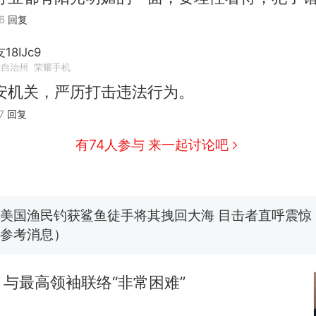
6
回复
8IJc9
“不想干了特提出辞职”，疑似南京大学数院院长辞
热
族自治州
荣耀手机
方回应：喻良教授已卸任院长一职，不清楚辞职信来
安机关，严历打击违法行为。
图做头像
费大厨“全国小炒肉大王”称号，仅凭视频评出？中
新
7
回复
应
男子上山采菌偶然发现鸡枞菌窝，原地守1天等它长大：
有74人参与 来一起讨论吧
朵
美国渔民钓获鲨鱼徒手将其拽回大海 目击者直呼震惊
参考消息）
笔试第一被第二名传话劝弃考 官方通报
制裁瓜子饺子，美国怕什么？
与最高领袖联络“非常困难”
“不想干了特提出辞职”，疑似南京大学数院院长辞
热
方回应：喻良教授已卸任院长一职，不清楚辞职信来