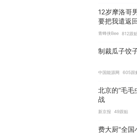
12岁摩洛哥
要把我遣返回
青蜂侠Bee
812跟
制裁瓜子饺
中国能源网
605跟
北京的“毛毛
战
新京报
49跟贴
费大厨"全国