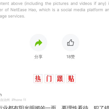
tent above (including the pictures and videos if any)
r of NetEase Hao, which is a social media platform a
rage services.
分享
18赞
n
族自治州
iPhone 11
行业都有阳光明媚的一面，要理性看待，犯了