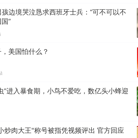
男孩边境哭泣恳求西班牙士兵：“可不可以不
国”
贴
子，美国怕什么？
贴
虫”进入暴食期，小鸟不爱吃，数亿头小蜂迎
小炒肉大王"称号被指凭视频评出 官方回应