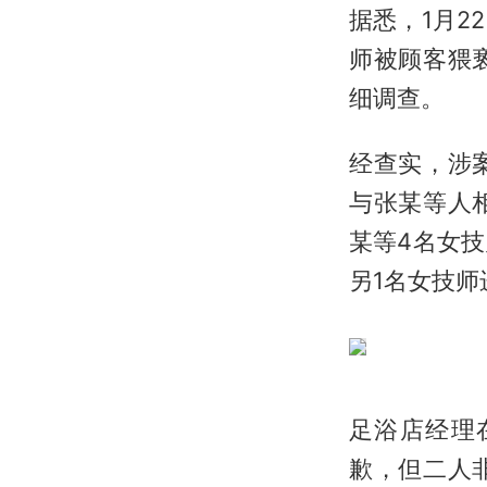
据悉，1月
师被顾客猥
细调查。
经查实，涉
与张某等人
某等4名女
另1名女技师
足浴店经理
歉，但二人