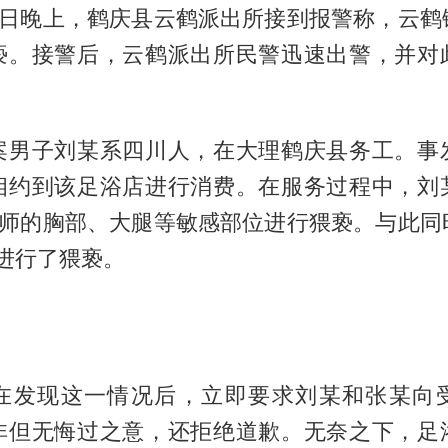
22日晚上，鹤庆县云鹤派出所接到报警称，云鹤
亵。接警后，云鹤派出所民警迅速出警，并对
案男子刘某系四川人，在大理鹤庆县务工。事
相约到该足浴店进行消费。在服务过程中，刘
技师的胸部、大腿等敏感部位进行猥亵。与此同
进行了猥亵。
在发现这一情况后，立即要求刘某和张某向
非但无悔过之意，还拒绝道歉。无奈之下，足