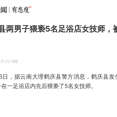
县两男子猥亵5名足浴店女技师，
 21:22
·河南
月26日，据云南大理鹤庆县警方消息，鹤庆县
子在一足浴店内先后猥亵了5名女技师。