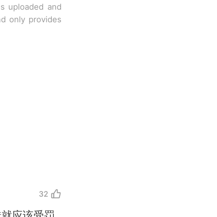
 is uploaded and
nd only provides
32
错就应该受罚