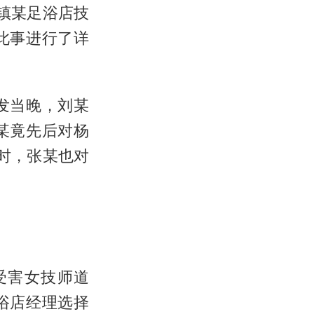
镇某足浴店技
此事进行了详
发当晚，刘某
某竟先后对杨
时，张某也对
受害女技师道
浴店经理选择