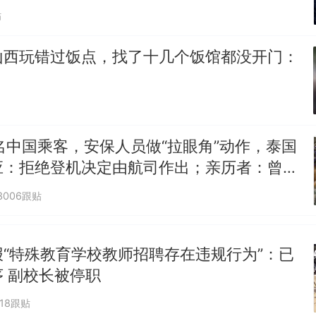
图做头像
贴
山西玩错过饭点，找了十几个饭馆都没开门：
名中国乘客，安保人员做“拉眼角”动作，泰国
应：拒绝登机决定由航司作出；亲历者：曾承
但没兑现
3006跟贴
“特殊教育学校教师招聘存在违规行为”：已
 副校长被停职
018跟贴