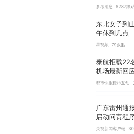
参考消息
8287跟
东北女子到
午休到几点
星视频
79跟贴
泰航拒载22
机场最新回
诺免费改签
都市快报橙柿互动
广东雷州通报
启动问责程序
央视新闻客户端
3