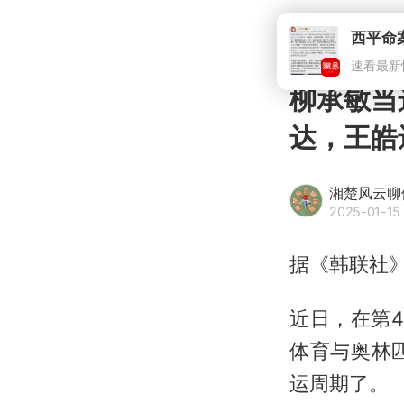
西平命
速看最新
柳承敏当
达，王皓
湘楚风云聊
2025-01-15
据《韩联社
近日，在第
体育与奥林
运周期了。