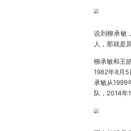
说到柳承敏
人，那就是
柳承敏和王皓
1982年8
承敏从199
队，2014