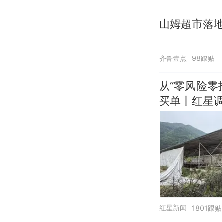
山姆超市落
齐鲁壹点
98跟贴
从“零风险
买单丨红星
红星新闻
1801跟贴