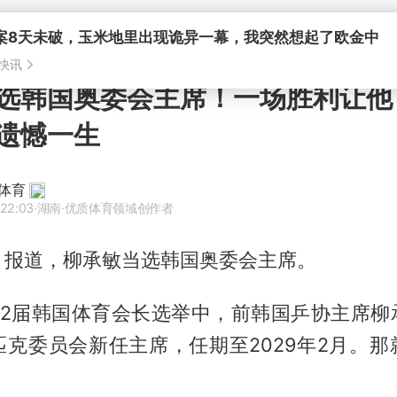
案8天未破，玉米地里出现诡异一幕，我突然想起了欧金中
快讯
选韩国奥委会主席！一场胜利让他
遗憾一生
体育
 22:03
·湖南
·优质体育领域创作者
》报道，
柳承敏
当选韩国奥委会主席。
42届韩国体育会长选举中，前韩国乒协主席柳
匹克委员会新任主席，任期至2029年2月。那