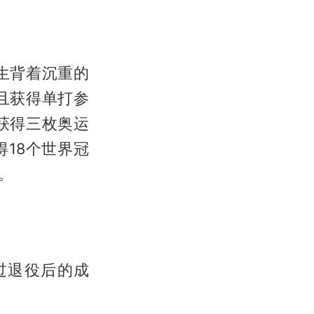
生背着沉重的
且获得单打参
获得三枚奥运
18个世界冠
。
过退役后的成