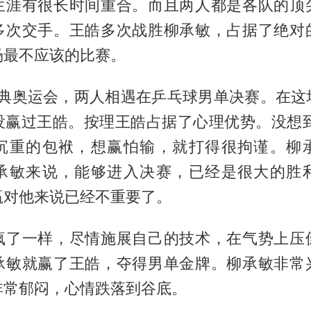
生涯有很长时间重合。而且两人都是各队的顶
多次交手。王皓多次战胜柳承敏，占据了绝对
场最不应该的比赛。
年雅典奥运会，两人相遇在乒乓球男单决赛。在这
没赢过王皓。按理王皓占据了心理优势。没想到
沉重的包袱，想赢怕输，就打得很拘谨。柳
承敏来说，能够进入决赛，已经是很大的胜
赢对他来说已经不重要了。
疯了一样，尽情施展自己的技术，在气势上压
承敏就赢了王皓，夺得男单金牌。柳承敏非常
非常郁闷，心情跌落到谷底。