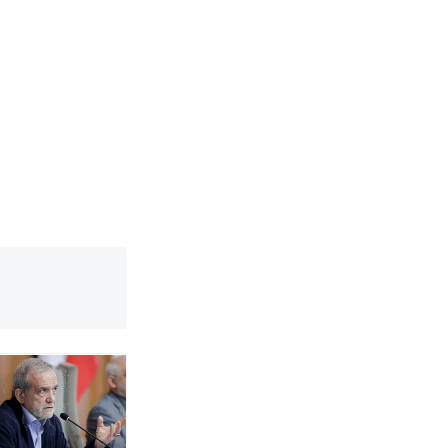
改写了人生
烹饪协会回应
挖了140多
 （视频来源：
改写了人生