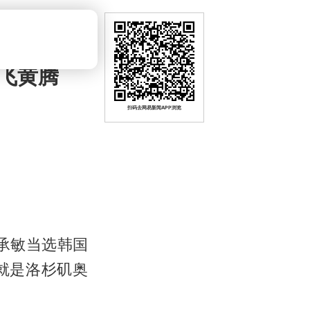
飞黄腾
扫码去网易新闻APP浏览
承敏当选韩国
就是洛杉矶奥