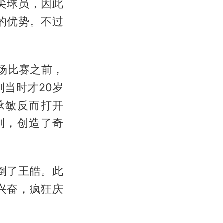
尖球员，因此
的优势。不过
场比赛之前，
当时才20岁
承敏反而打开
利，创造了奇
倒了王皓。此
兴奋，疯狂庆