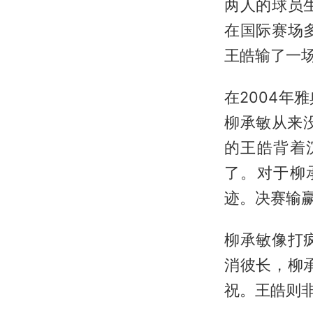
两人的球员
在国际赛场
王皓输了一
在2004
柳承敏从来
的王皓背着
了。对于柳
迹。决赛输
柳承敏像打
消彼长，柳
祝。王皓则