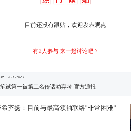
那个在床头放菜刀的女孩，因老师一句“跟我回家”
热
制裁瓜子饺子，美国怕什么？
新
目前还没有跟贴，欢迎发表观点
费大厨“全国小炒肉大王”称号，仅凭视频评出？中国
男子上山采菌偶然发现鸡枞菌窝，原地守1天等它长大：
有2人参与 来一起讨论吧
朵
美国渔民钓获鲨鱼徒手将其拽回大海 目击者直呼震惊
参考消息）
笔试第一被第二名传话劝弃考 官方通报
那个在床头放菜刀的女孩，因老师一句“跟我回家”
热
希齐扬：目前与最高领袖联络"非常困难"