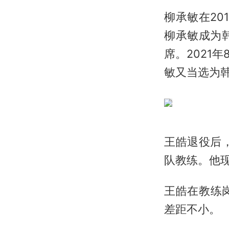
柳承敏在20
柳承敏成为韩
席。2021
敏又当选为
王皓退役后
队教练。他
王皓在教练
差距不小。