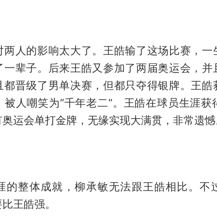
对两人的影响太大了。王皓输了这场比赛，一
了一辈子。后来王皓又参加了两届奥运会，并
且都晋级了男单决赛，但都只夺得银牌。王皓
，被人嘲笑为“千年老二”。王皓在球员生涯获得
有奥运会单打金牌，无缘实现大满贯，非常遗憾
涯的整体成就，柳承敏无法跟王皓相比。不
要比王皓强。