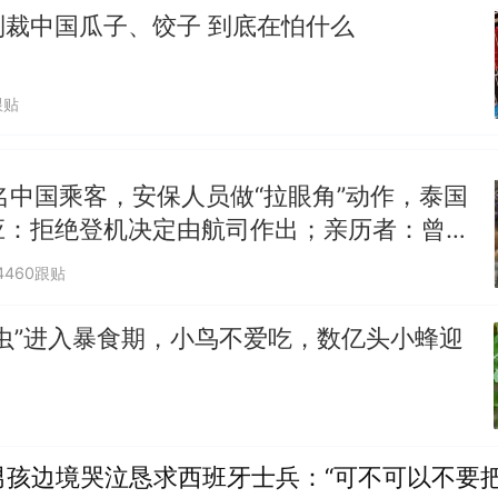
制裁中国瓜子、饺子 到底在怕什么
跟贴
名中国乘客，安保人员做“拉眼角”动作，泰国
应：拒绝登机决定由航司作出；亲历者：曾承
但没兑现
4460跟贴
虫”进入暴食期，小鸟不爱吃，数亿头小蜂迎
男孩边境哭泣恳求西班牙士兵：“可不可以不要