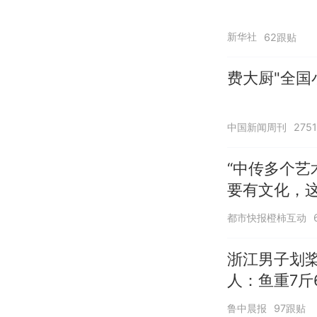
新华社
62跟贴
费大厨"全国
中国新闻周刊
275
“中传多个艺
要有文化，
都市快报橙柿互动
浙江男子划
人：鱼重7斤
鲁中晨报
97跟贴