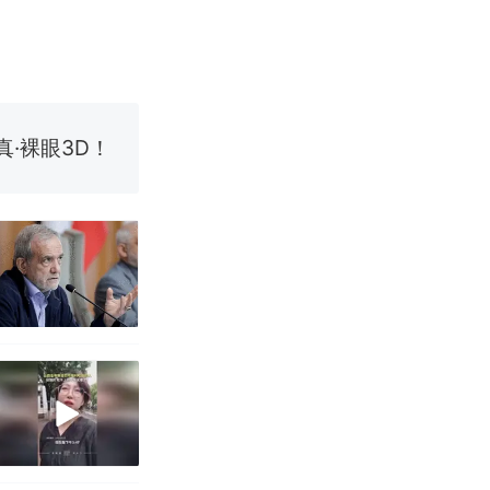
 （视频来源：
真·裸眼3D！