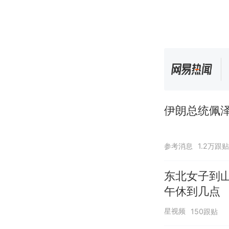
伊朗总统佩泽
参考消息
1.2万跟贴
东北女子到
午休到几点
星视频
150跟贴