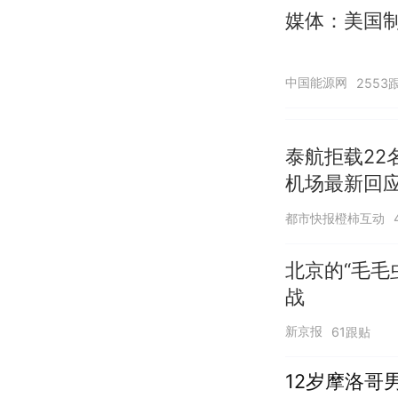
媒体：美国
中国能源网
2553
泰航拒载22
机场最新回
诺免费改签
都市快报橙柿互动
北京的“毛毛
战
新京报
61跟贴
12岁摩洛哥