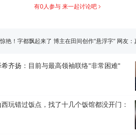
美国渔民钓获鲨鱼徒手将其拽回大海 目击者直呼震惊
有0人参与 来一起讨论吧
参考消息）
笔试第一被第二名传话劝弃考 官方通报
惊艳！字都飘起来了 博主在田间创作“悬浮字” 网友：
制裁瓜子饺子，美国怕什么？
热
希齐扬：目前与最高领袖联络"非常困难"
山西玩错过饭点，找了十几个饭馆都没开门：