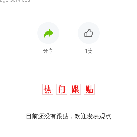
分享
1赞
制裁瓜子饺子，美国怕什么？
热
费大厨“全国小炒肉大王”称号，仅凭视频评出？中
新
目前还没有跟贴，欢迎发表观点
应
男子上山采菌偶然发现鸡枞菌窝，原地守1天等它长大：
朵