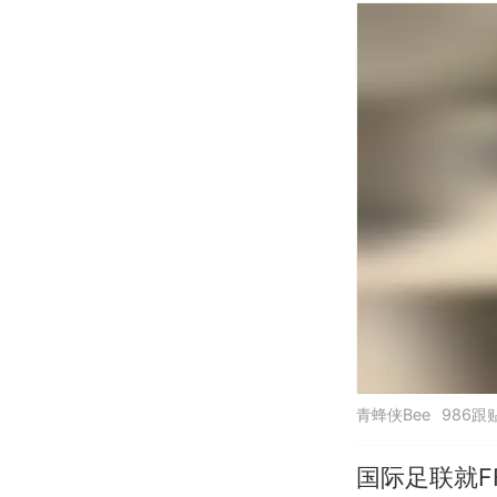
青蜂侠Bee
986跟
国际足联就F