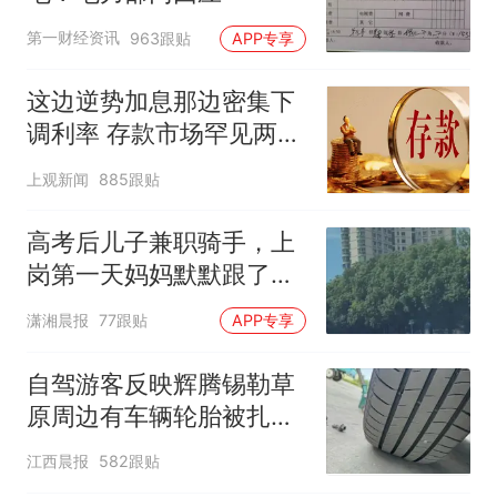
第一财经资讯
963跟贴
APP专享
这边逆势加息那边密集下
调利率 存款市场罕见两极
分化
上观新闻
885跟贴
高考后儿子兼职骑手，上
岗第一天妈妈默默跟了三
公里，感慨孩子真的长大
潇湘晨报
77跟贴
APP专享
了
自驾游客反映辉腾锡勒草
原周边有车辆轮胎被扎，
修理店铺换胎价格高达千
江西晨报
582跟贴
元，官方发布情况通报