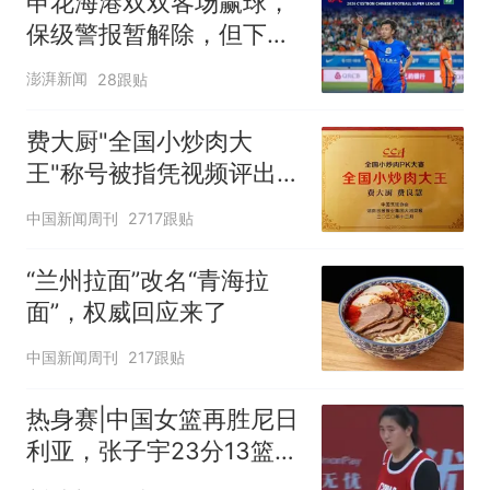
申花海港双双客场赢球，
保级警报暂解除，但下一
轮才是生死战
澎湃新闻
28跟贴
费大厨"全国小炒肉大
王"称号被指凭视频评出
官方回应
中国新闻周刊
2717跟贴
“兰州拉面”改名“青海拉
面”，权威回应来了
中国新闻周刊
217跟贴
热身赛|中国女篮再胜尼日
利亚，张子宇23分13篮板
表现抢眼