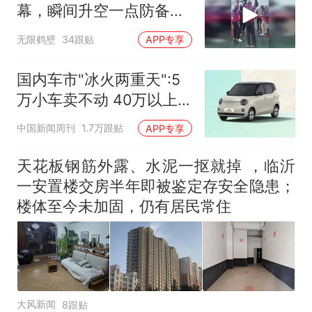
大雨将至一家老小6分钟抢收完
幕，瞬间升空一点防备都
1千斤稻谷
没有
十多万人报名的考试，成绩
热
无限鹤壁
34跟贴
APP专享
全部作废，公平么？
国内车市"冰火两重天":5
万小车卖不动 40万以上
的抢购
中国新闻周刊
1.7万跟贴
APP专享
天花板钢筋外露、水泥一抠就掉 ，临沂
一安置楼交房半年即被鉴定存安全隐患；
楼体至今未加固，仍有居民常住
大风新闻
8跟贴