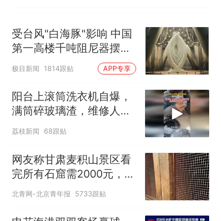
受台风"白海豚"影响 中国
第一高楼千吨阻尼器摆动
明显
极目新闻
1814跟贴
APP专享
阳台上滚筒洗衣机自爆，
满筒碎玻璃渣，维修人员
称是人为原因，从未见过
荔枝新闻
68跟贴
洗衣机自爆
网友称甘肃麦积山景区看
完所有石窟需2000元，景
区：部分石窟受特别保
北青网-北京青年报
5733跟贴
护，游客可按需买