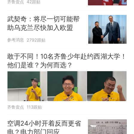
齐鲁壹点
42跟贴
武契奇：将尽一切可能帮
助乌克兰尽快加入欧盟
参考消息
2792跟贴
敢于不同！10名齐鲁少年赴约西湖大学！
他们是谁？为何而选？
齐鲁壹点
113跟贴
空调24小时开着反而更省
电？电力部门回应