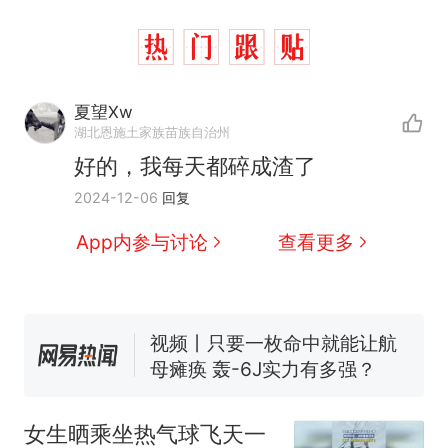
夏望Xw
湖北恩施土家族苗族自治州
好的，我每天都碎成渣了
十多万人报名的考试，成绩
热
2024-12-06
回复
全部作废，公平么？
全球唯一没有法定首都的国
新
App内参与讨论
查看更多
家，刚改国名，总统就邀请中
国大使骑行绕了几乎整个国境
5万的小车卖不动，40万以上
线一圈，还曾两次到中国寻根
的抢着买
视频丨只要一枚命中就能让航
母瘫痪 轰-6J实力有多强？
空调24小时开着反而更省电？
电力部门回应
女生晒乘坐热气球飞天一