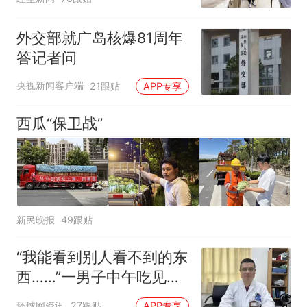
制“艺考捷径化”
外交部就广岛核爆81周年
答记者问
央视新闻客户端
21跟贴
APP专享
西瓜“保卫战”
新民晚报
49跟贴
“我能看到别人看不到的东
西……”一男子中午吃见手
青没事，晚上再吃却出现
环球网资讯
27跟贴
APP专享