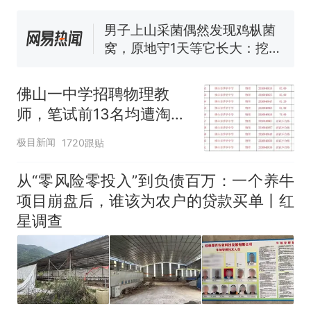
号，仅凭视频评出？中国烹饪
协会回应
男子上山采菌偶然发现鸡枞菌
窝，原地守1天等它长大：挖了
140多朵
美国渔民钓获鲨鱼徒手将其拽
回大海 目击者直呼震惊 （视频
佛山一中学招聘物理教
来源：参考消息）
笔试第一被第二名传话劝弃考
师，笔试前13名均遭淘
官方通报
汰？教育局：已叫停招
那个在床头放菜刀的女孩，
热
极目新闻
1720跟贴
聘，成立调查组全面核查
因老师一句“跟我回家”改写了
人生
从“零风险零投入”到负债百万：一个养牛
项目崩盘后，谁该为农户的贷款买单丨红
星调查