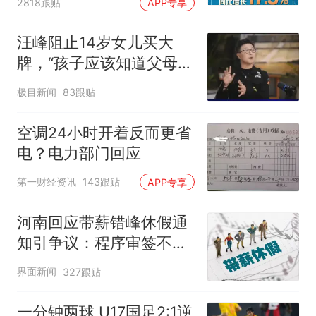
2818跟贴
APP专享
汪峰阻止14岁女儿买大
牌，“孩子应该知道父母的
不易”，称自己买衣服80%
极目新闻
83跟贴
都在淘宝
空调24小时开着反而更省
电？电力部门回应
第一财经资讯
143跟贴
APP专享
河南回应带薪错峰休假通
知引争议：程序审签不规
范，待修改后予以印发
界面新闻
327跟贴
一分钟两球 U17国足2:1逆