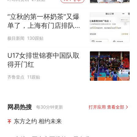
幻觉被紧急送医！
“立秋的第一杯奶茶”又爆
单了，上海有门店排队超
500杯，店员：今天奶茶
极目新闻
130跟贴
店都很忙，要等2个多小
时
U17女排世锦赛中国队取
得开门红
齐鲁壹点
11跟贴
网易热搜
每30分钟更新
打开应用 查看全部
东方之约 相约未来