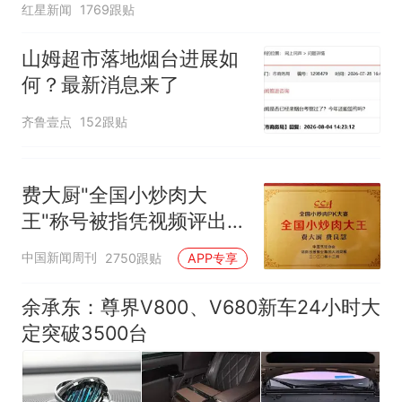
红星新闻
1769跟贴
山姆超市落地烟台进展如
何？最新消息来了
齐鲁壹点
152跟贴
费大厨"全国小炒肉大
王"称号被指凭视频评出
官方回应
中国新闻周刊
2750跟贴
APP专享
余承东：尊界V800、V680新车24小时大
定突破3500台