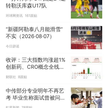
转勒沃库森U17队
环球网资讯
161跟贴
“新疆阿勒泰八月能滑雪”
不实（2026·08·07）
今日辟谣
收评：三大指数均涨超1%
创新药、CRO概念全线走
强
财联社
8跟贴
中传部分专业明年不再艺
考 毕业生称面试曾被问
“如何策划晚会” 专家：遏
红星新闻
78跟贴