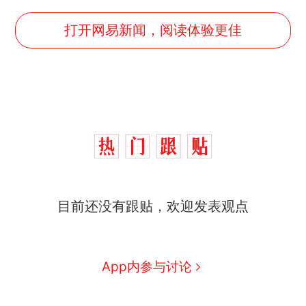
打开网易新闻，阅读体验更佳
目前还没有跟贴，欢迎发表观点
那个在床头放菜刀的女孩，
热
因老师一句“跟我回家”改写了
人生
制裁瓜子饺子，美国怕什
新
App内参与讨论
么？
费大厨“全国小炒肉大王”称