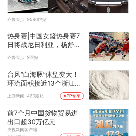
齐鲁壹点
9596跟贴
热身赛|中国女篮热身赛7
日将战尼日利亚，杨舒予
有望出战
齐鲁壹点
9跟贴
台风“白海豚”体型变大！
环流面积接近13个浙江那
么大
上游新闻
460跟贴
APP专享
前7个月中国货物贸易进
出口超30万亿元
央视新闻客户端