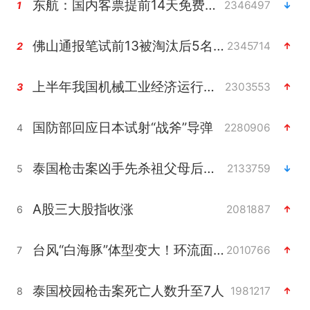
东航：国内客票提前14天免费退改
2346497
1
佛山通报笔试前13被淘汰后5名进体检
2345714
2
上半年我国机械工业经济运行稳中有进
2303553
3
国防部回应日本试射“战斧”导弹
2280906
4
泰国枪击案凶手先杀祖父母后行凶
2133759
5
A股三大股指收涨
2081887
6
台风“白海豚”体型变大！环流面积接近13个浙江那么大
2010766
7
泰国校园枪击案死亡人数升至7人
1981217
8