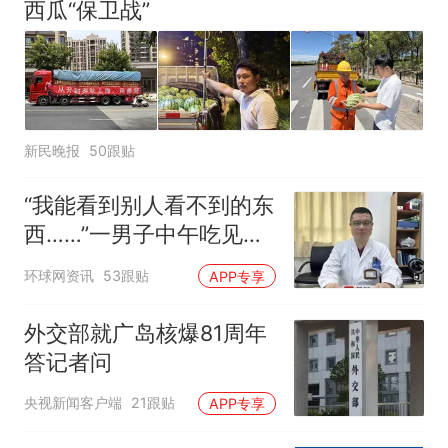
西瓜“保卫战”
新民晚报
50跟贴
“我能看到别人看不到的东
西……”一男子中午吃见手
青没事，晚上再吃却出现
环球网资讯
53跟贴
APP专享
幻觉被紧急送医！
外交部就广岛核爆81周年
答记者问
央视新闻客户端
21跟贴
APP专享