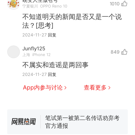
蜕变人生傲苍穹
1010
宁夏银川
OPPO Reno 10
不知道明天的新闻是否又是一个说
法？[思考]
2024-11-27
回复
那个在床头放菜刀的女孩，
热
因老师一句“跟我回家”改写了
Junfly125
人生
849
制裁瓜子饺子，美国怕什
新
上海
iPhone 12
么？
不属实和造谣是两回事
费大厨“全国小炒肉大王”称
2024-11-27
回复
号，仅凭视频评出？中国烹饪
协会回应
男子上山采菌偶然发现鸡枞菌
App内参与讨论
查看更多
窝，原地守1天等它长大：挖了
140多朵
美国渔民钓获鲨鱼徒手将其拽
回大海 目击者直呼震惊 （视频
来源：参考消息）
笔试第一被第二名传话劝弃考
官方通报
那个在床头放菜刀的女孩，
热