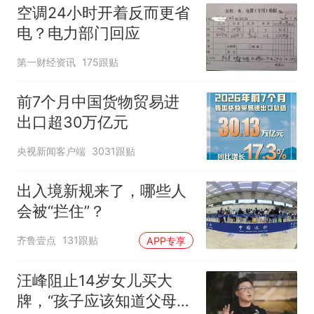
空调24小时开着反而更省
电？电力部门回应
第一财经资讯
175跟贴
前7个月中国货物贸易进
出口超30万亿元
央视新闻客户端
3031跟贴
出入境新规来了，哪些人
会被“拦住”？
齐鲁壹点
131跟贴
APP专享
汪峰阻止14岁女儿买大
牌，“孩子应该知道父母的