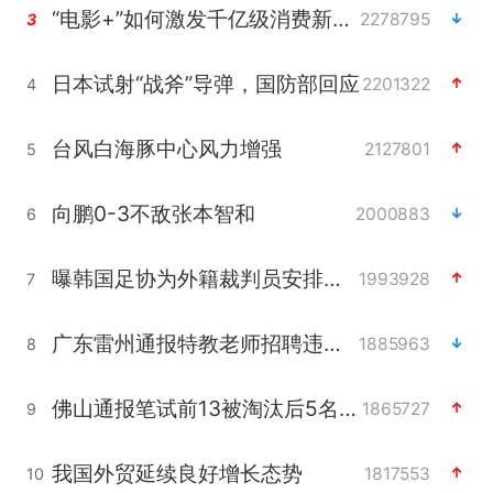
“电影+”如何激发千亿级消费新活力？
2278795
3
日本试射“战斧”导弹，国防部回应
2201322
4
台风白海豚中心风力增强
2127801
5
向鹏0-3不敌张本智和
2000883
6
曝韩国足协为外籍裁判员安排色情招待
1993928
7
广东雷州通报特教老师招聘违规事件
1885963
8
佛山通报笔试前13被淘汰后5名进体检
1865727
9
我国外贸延续良好增长态势
1817553
10