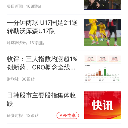
不易”，称自己买衣服80%
极目新闻
468跟贴
都在淘宝
一分钟两球 U17国足2:1逆
转勒沃库森U17队
环球网资讯
161跟贴
收评：三大指数均涨超1%
创新药、CRO概念全线走
强
财联社
30跟贴
日韩股市主要股指集体收
跌
证券时报
42跟贴
APP专享