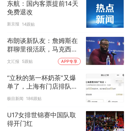
东航：国内客票提前14天
免费退改
新京报
14跟贴
布朗谈新队友：詹姆斯在
群聊里很活跃，马克西最
早联系我
文汇报
5跟贴
APP专享
“立秋的第一杯奶茶”又爆
单了，上海有门店排队超
500杯，店员：今天奶茶
极目新闻
186跟贴
店都很忙，要等2个多小
时
U17女排世锦赛中国队取
得开门红