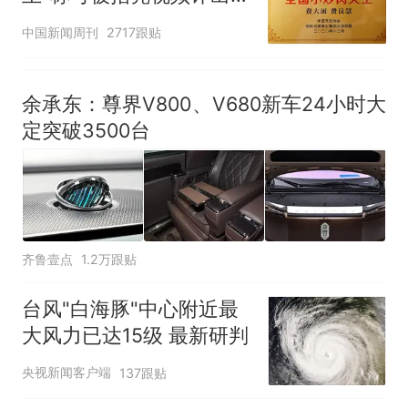
官方回应
中国新闻周刊
2717跟贴
余承东：尊界V800、V680新车24小时大
定突破3500台
齐鲁壹点
1.2万跟贴
台风"白海豚"中心附近最
大风力已达15级 最新研判
央视新闻客户端
137跟贴