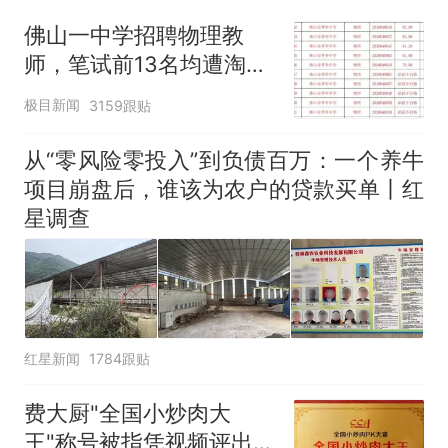
因老师一句“跟我回家”改写了
佛山一中学招聘物理教
人生
师，笔试前13名均遭淘
汰？教育局：已叫停招
极目新闻
3159跟贴
聘，成立调查组全面核查
从“零风险零投入”到负债百万：一个养牛
项目崩盘后，谁该为农户的贷款买单丨红
星调查
红星新闻
1784跟贴
费大厨"全国小炒肉大
王"称号被指凭视频评出