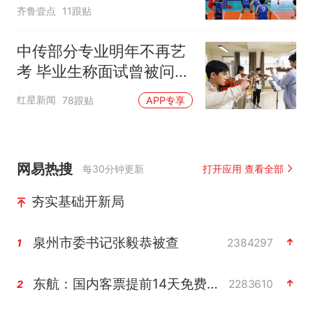
齐鲁壹点
11跟贴
中传部分专业明年不再艺
考 毕业生称面试曾被问
“如何策划晚会” 专家：遏
红星新闻
78跟贴
APP专享
制“艺考捷径化”
网易热搜
每30分钟更新
打开应用 查看全部
夯实基础开新局
泉州市委书记张毅恭被查
2384297
1
东航：国内客票提前14天免费退改
2283610
2