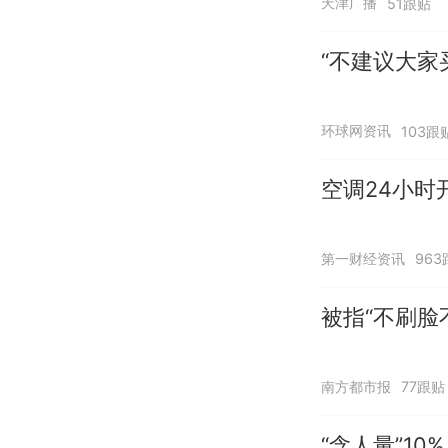
天津广播
51跟贴
“不建议大家
环球网资讯
103跟
空调24小时
第一财经资讯
963
被指“不刷脸
南方都市报
77跟贴
“含人量”1