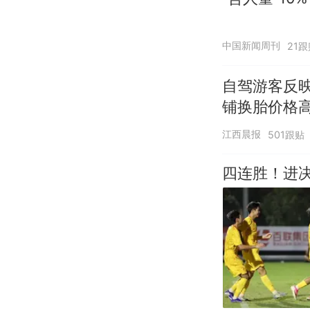
中国新闻周刊
21跟
自驾游客反
铺换胎价格
江西晨报
501跟贴
四连胜！进