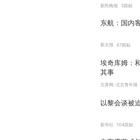
新民晚报
3跟贴
东航：国内客
新京报
67跟贴
埃奇库姆：
其事
北青网-北京青年报
以黎会谈被迫
新华社
104跟贴