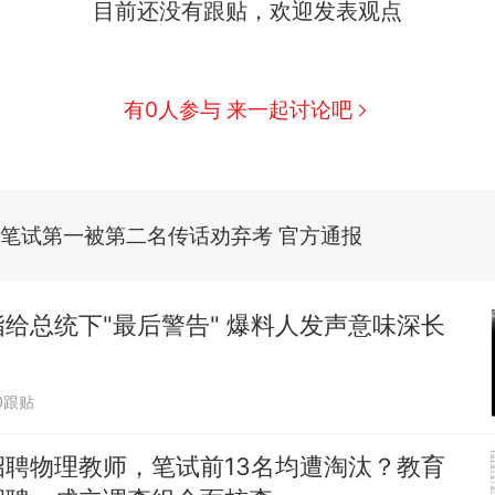
目前还没有跟贴，欢迎发表观点
费大厨“全国小炒肉大王”称号，仅凭视频评出？中国
台风"白海豚"中心附近最大风力已达15级 最新研判
有0人参与 来一起讨论吧
佛山一中学招聘物理教师，笔试前13名均遭淘汰？教
招聘，成立调查组全面核查
笔试第一被第二名传话劝弃考 官方通报
那个在床头放菜刀的女孩，因老师一句“跟我回家”
热
给总统下"最后警告" 爆料人发声意味深长
0跟贴
招聘物理教师，笔试前13名均遭淘汰？教育