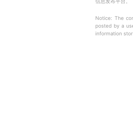
信息发布平台。
Notice: The con
posted by a use
information sto