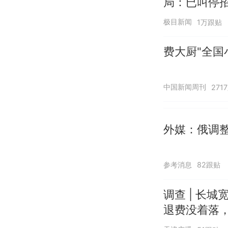
局：已叫停
极目新闻
1万跟贴
费大厨"全国
中国新闻周刊
271
外媒：俄调
参考消息
82跟贴
调查 | 长城
退费没着落，