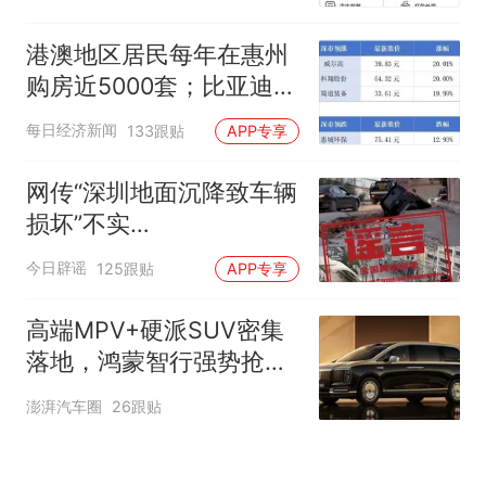
店都很忙，要等2个多小
时
港澳地区居民每年在惠州
购房近5000套；比亚迪销
量跻身全球车企第六丨大
每日经济新闻
133跟贴
APP专享
湾区财经早参
网传“深圳地面沉降致车辆
损坏”不实
（2026·08·06）
今日辟谣
125跟贴
APP专享
高端MPV+硬派SUV密集
落地，鸿蒙智行强势抢占
自主高端市场制高点
澎湃汽车圈
26跟贴