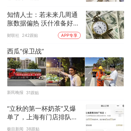
制“艺考捷径化”
知情人士：若未来几周通
胀数据偏热 沃什准备好加
息
财联社
242跟贴
APP专享
西瓜“保卫战”
新民晚报
31跟贴
“立秋的第一杯奶茶”又爆
单了，上海有门店排队超
500杯，店员：今天奶茶
极目新闻
38跟贴