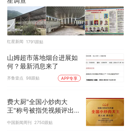
星调查
红星新闻
1791跟贴
山姆超市落地烟台进展如
何？最新消息来了
齐鲁壹点
98跟贴
APP专享
费大厨"全国小炒肉大
王"称号被指凭视频评出
官方回应
中国新闻周刊
2750跟贴