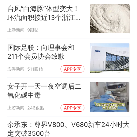
台风“白海豚”体型变大！
环流面积接近13个浙江那
么大
上游新闻
9跟贴
国际足联：向理事会和
211个会员协会致歉
澎湃新闻
511跟贴
APP专享
女子开一天一夜空调后二
氧化碳中毒
上游新闻
246跟贴
APP专享
余承东：尊界V800、V680新车24小时大
定突破3500台