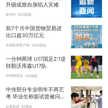
升级或致自身陷入灾难
新华社
663跟贴
前7个月中国货物贸易进
出口超30万亿元
央视新闻客户端
1600跟贴
一分钟两球 U17国足2:1逆
转勒沃库森U17队
环球网资讯
130跟贴
中传部分专业明年不再艺
考 毕业生称面试曾被问
“如何策划晚会” 专家：遏
红星新闻
61跟贴