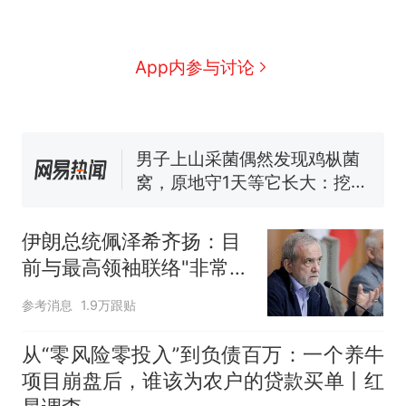
人生
制裁瓜子饺子，美国怕什
新
么？
费大厨“全国小炒肉大王”称
App内参与讨论
号，仅凭视频评出？中国烹饪
协会回应
男子上山采菌偶然发现鸡枞菌
窝，原地守1天等它长大：挖了
140多朵
美国渔民钓获鲨鱼徒手将其拽
回大海 目击者直呼震惊 （视频
来源：参考消息）
笔试第一被第二名传话劝弃考
官方通报
伊朗总统佩泽希齐扬：目
那个在床头放菜刀的女孩，
热
前与最高领袖联络"非常困
因老师一句“跟我回家”改写了
难"
参考消息
1.9万跟贴
人生
从“零风险零投入”到负债百万：一个养牛
项目崩盘后，谁该为农户的贷款买单丨红