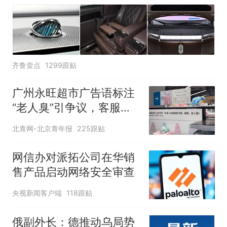
齐鲁壹点
1299跟贴
广州永旺超市广告语标注
“老人臭”引争议，客服回
应
北青网-北京青年报
225跟贴
网信办对派拓公司在华销
售产品启动网络安全审查
央视新闻客户端
118跟贴
俄副外长：德推动乌局势