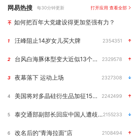
网易热搜
每30分钟更新
打开应用 查看全部
如何把百年大党建设得更加坚强有力？
汪峰阻止14岁女儿买大牌
2354351
1
台风白海豚体型变大近似13个浙江面积
2329578
2
夜幕落下 运动上场
2327308
3
美国将对多晶硅衍生品加征15%关税
2242499
4
泰交通部副部长回应中国人遭歧视手势
2155233
5
改名后的“青海拉面”店
2108494
6