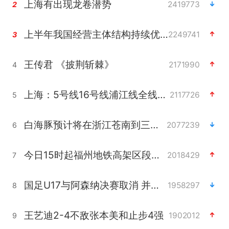
上海有出现龙卷潜势
2419773
2
上半年我国经营主体结构持续优化
2249741
3
王传君 《披荆斩棘》
2171990
4
上海：5号线16号线浦江线全线停运
2117726
5
白海豚预计将在浙江苍南到三门一带登陆
2077239
6
今日15时起福州地铁高架区段停运
2018429
7
国足U17与阿森纳决赛取消 并列冠军
1958297
8
王艺迪2-4不敌张本美和止步4强
1902012
9