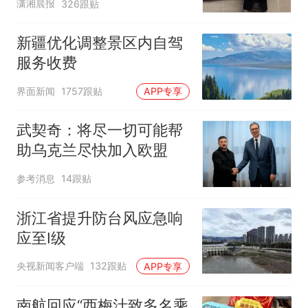
潇湘晨报
326跟贴
新疆优化调整景区内自驾
服务收费
界面新闻
1757跟贴
APP专享
武契奇：将尽一切可能帮
助乌克兰尽快加入欧盟
参考消息
14跟贴
浙江省提升防台风应急响
应至Ⅰ级
央视新闻客户端
132跟贴
APP专享
南航回应“西梅汁致多名乘