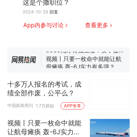
这是个撒职位？
十多万人报名的考试，成绩
热
2024-10-26
回复
全部作废，公平么？
全球唯一没有法定首都的国
新
App内参与讨论
查看更多
家，刚改国名，总统就邀请中
国大使骑行绕了几乎整个国境
搬家报价570元，搬到楼下交
线一圈，还曾两次到中国寻根
5060元才肯搬上楼！女子傻眼
了……
视频丨只要一枚命中就能让航
母瘫痪 轰-6J实力有多强？
空调24小时开着反而更省电？
电力部门回应
十多万人报名的考试，成
佛山一中学招聘物理教师，笔
绩全部作废，公平么？
试前13名均遭淘汰？教育局：
已叫停招聘，成立调查组全面
十多万人报名的考试，成绩
热
中国新闻周刊
1.7万跟贴
APP专享
核查
全部作废，公平么？
视频丨只要一枚命中就能
让航母瘫痪 轰-6J实力有