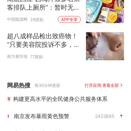
客排队上厕所”：暂时无法
核查是否发放西梅汁
中国能源网
28跟贴
APP专享
超八成样品检出致癌物！
“只要美容院投诉不多，店
家就不会更换产品”
南方都市报
77跟贴
网易热搜
每30分钟更新
打开应用 查看全部
构建更高水平的全民健身公共服务体系
南京发布暴雨黄色预警
2423885
1