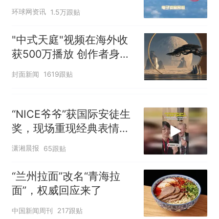
多强？
环球网资讯
1.5万跟贴
"中式天庭"视频在海外收
获500万播放 创作者身份
披露
封面新闻
1619跟贴
“NICE爷爷”获国际安徒生
奖，现场重现经典表情
包，向中国粉丝问好
潇湘晨报
65跟贴
“兰州拉面”改名“青海拉
面”，权威回应来了
中国新闻周刊
217跟贴