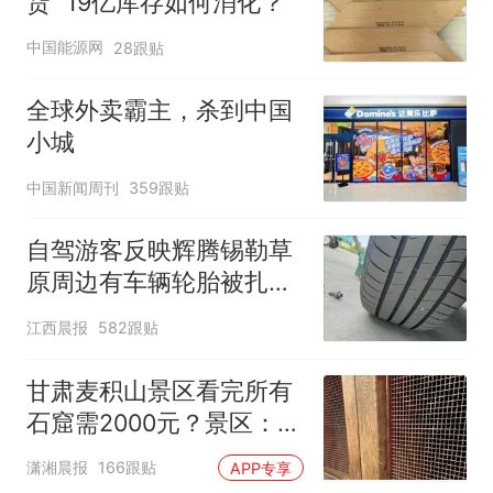
货” 19亿库存如何消化？
中国能源网
28跟贴
全球外卖霸主，杀到中国
小城
中国新闻周刊
359跟贴
自驾游客反映辉腾锡勒草
原周边有车辆轮胎被扎，
修理店铺换胎价格高达千
江西晨报
582跟贴
元，官方发布情况通报
甘肃麦积山景区看完所有
石窟需2000元？景区：部
分石窟受特别保护，游客
潇湘晨报
166跟贴
APP专享
可按需买