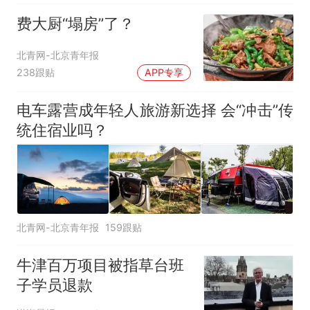
费大厨“塌房”了？
北青网-北京青年报
238跟贴
APP专享
电车露营成年轻人旅游新选择 会“冲击”传
统住宿业吗？
北青网-北京青年报
159跟贴
牛津百万项目被指草台班
子学员退款