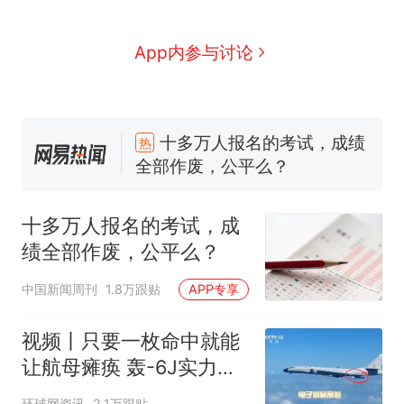
App内参与讨论
十多万人报名的考试，成绩
热
全部作废，公平么？
全球唯一没有法定首都的国
新
家，刚改国名，总统就邀请中
十多万人报名的考试，成
国大使骑行绕了几乎整个国境
搬家报价570元，搬到楼下交
绩全部作废，公平么？
线一圈，还曾两次到中国寻根
5060元才肯搬上楼！女子傻眼
了……
视频丨只要一枚命中就能让航
中国新闻周刊
1.8万跟贴
APP专享
母瘫痪 轰-6J实力有多强？
空调24小时开着反而更省电？
视频丨只要一枚命中就能
电力部门回应
让航母瘫痪 轰-6J实力有
台风"白海豚"登陆 中心附近最
多强？
环球网资讯
2.1万跟贴