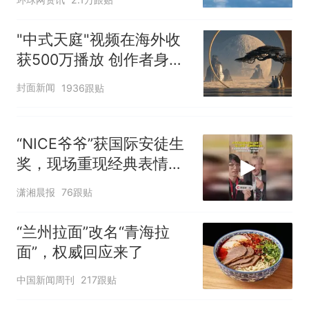
大风力14级
十多万人报名的考试，成绩
热
"中式天庭"视频在海外收
全部作废，公平么？
获500万播放 创作者身份
披露
封面新闻
1936跟贴
“NICE爷爷”获国际安徒生
奖，现场重现经典表情
包，向中国粉丝问好
潇湘晨报
76跟贴
“兰州拉面”改名“青海拉
面”，权威回应来了
中国新闻周刊
217跟贴