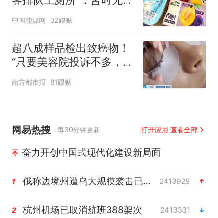
客排队上厕所”：暂时无法
核查是否发放西梅汁
中国能源网
32跟贴
超八成样品检出致癌物！
“只要美容院投诉不多，店
家就不会更换产品”
南方都市报
81跟贴
网易热搜
每30分钟更新
打开应用 查看全部
奋力开创中国式现代化建设新局面
俄称边境州遭乌大规模袭击已致13伤
2413928
1
杭州机场已取消航班388架次
2413331
2