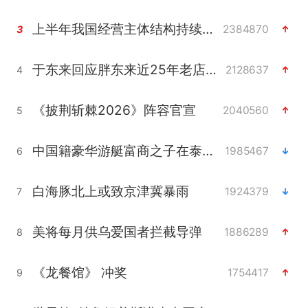
上半年我国经营主体结构持续优化
2384870
3
于东来回应胖东来近25年老店年底关闭
2128637
4
《披荆斩棘2026》阵容官宣
2040560
5
中国籍豪华游艇富商之子在泰国被杀
1985467
6
白海豚北上或致京津冀暴雨
1924379
7
美将每月供乌爱国者拦截导弹
1886289
8
《龙餐馆》 冲奖
1754417
9