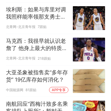
埃利斯：如果与库里对调
我照样能率领那支勇士取
得现在的成就
北青网-北京青年报
7跟贴
马克西：我很早就认识老
詹了 他身上最大的特质就
是谦逊
北青网-北京青年报
218跟贴
大亚圣象被指售卖“多年存
货” 19亿库存如何消化？
中国能源网
81跟贴
APP专享
南航回应“西梅汁致多名乘