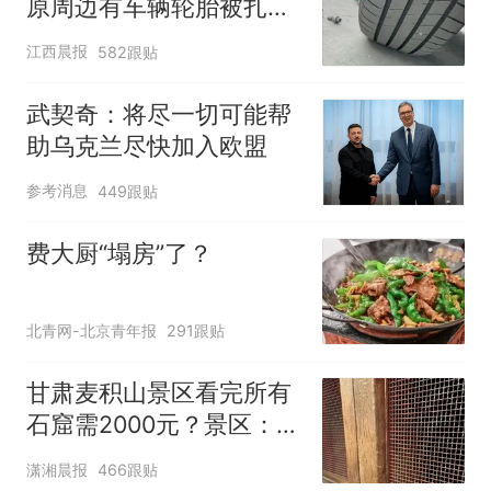
原周边有车辆轮胎被扎，
修理店铺换胎价格高达千
江西晨报
582跟贴
元，官方发布情况通报
武契奇：将尽一切可能帮
助乌克兰尽快加入欧盟
参考消息
449跟贴
费大厨“塌房”了？
北青网-北京青年报
291跟贴
甘肃麦积山景区看完所有
石窟需2000元？景区：部
分石窟受特别保护，游客
潇湘晨报
466跟贴
可按需买