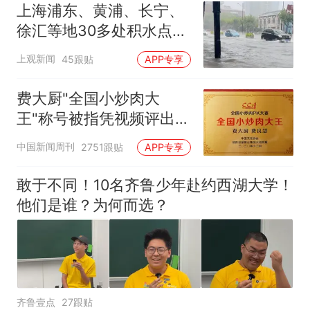
上海浦东、黄浦、长宁、
徐汇等地30多处积水点正
在抢排
上观新闻
45跟贴
APP专享
费大厨"全国小炒肉大
王"称号被指凭视频评出
官方回应
中国新闻周刊
2751跟贴
APP专享
敢于不同！10名齐鲁少年赴约西湖大学！
他们是谁？为何而选？
齐鲁壹点
27跟贴