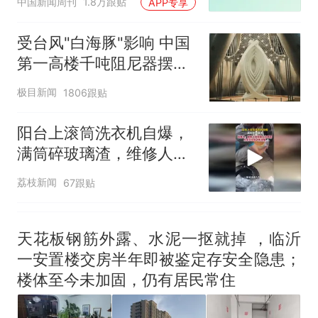
中国新闻周刊
1.8万跟贴
APP专享
受台风"白海豚"影响 中国
第一高楼千吨阻尼器摆动
明显
极目新闻
1806跟贴
阳台上滚筒洗衣机自爆，
满筒碎玻璃渣，维修人员
称是人为原因，从未见过
荔枝新闻
67跟贴
洗衣机自爆
天花板钢筋外露、水泥一抠就掉 ，临沂
一安置楼交房半年即被鉴定存安全隐患；
楼体至今未加固，仍有居民常住