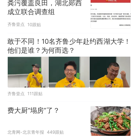
粪污覆盖良田，湖北郧西
成立联合调查组
齐鲁壹点
10跟贴
敢于不同！10名齐鲁少年赴约西湖大学！
他们是谁？为何而选？
齐鲁壹点
111跟贴
费大厨“塌房”了？
北青网-北京青年报
449跟贴