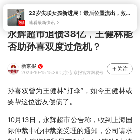
打开
22岁失联女孩新进展！最后位置流出，救援队再曝两大噩耗母亲崩溃
速看最新快讯
永辉超市追债38亿，王健林能
否助孙喜双度过危机？
新京报
关注
2024-10-15 15:29
·北京
·新京报官方网易号
孙喜双曾为王健林“打伞”，如今王健林或
要帮这位密友偿债了。
10月13日，永辉超市公告称，收到上海国
际仲裁中心仲裁案受理的通知，公司请求