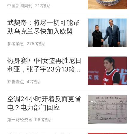
中国新闻周刊
217跟贴
武契奇：将尽一切可能帮
助乌克兰尽快加入欧盟
参考消息
2759跟贴
热身赛|中国女篮再胜尼日
利亚，张子宇23分13篮板
表现抢眼
齐鲁壹点
42跟贴
空调24小时开着反而更省
电？电力部门回应
第一财经资讯
960跟贴