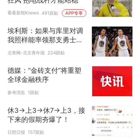
看看新闻Knews
491跟贴
APP专享
埃利斯：如果与库里对调
我照样能率领那支勇士取
得现在的成就
北青网-北京青年报
224跟贴
德媒：“金砖支付”将重塑
全球金融秩序
参考消息
1跟贴
休3→上3→休7→上3，接
下来的假期夯爆了！
日照日报
157跟贴