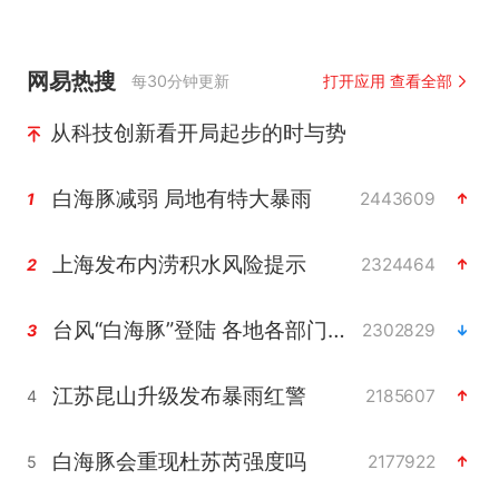
网易热搜
每30分钟更新
打开应用 查看全部
从科技创新看开局起步的时与势
白海豚减弱 局地有特大暴雨
2443609
1
上海发布内涝积水风险提示
2324464
2
台风“白海豚”登陆 各地各部门全力应对
2302829
3
江苏昆山升级发布暴雨红警
2185607
4
白海豚会重现杜苏芮强度吗
2177922
5