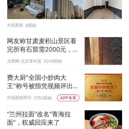
大风新闻
8跟贴
网友称甘肃麦积山景区看
完所有石窟需2000元，景
区：部分石窟受特别保
北青网-北京青年报
5244跟贴
护，游客可按需买
费大厨"全国小炒肉大
王"称号被指凭视频评出
官方回应
中国新闻周刊
2750跟贴
APP专享
“兰州拉面”改名“青海拉
面”，权威回应来了