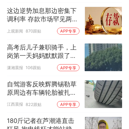
这边逆势加息那边密集下
调利率 存款市场罕见两极
分化
上观新闻
870跟贴
APP专享
高考后儿子兼职骑手，上
岗第一天妈妈默默跟了三
公里，感慨孩子真的长大
潇湘晨报
106跟贴
APP专享
了
自驾游客反映辉腾锡勒草
原周边有车辆轮胎被扎，
修理店铺换胎价格高达千
江西晨报
822跟贴
APP专享
元，官方发布情况通报
180斤记者在芦潮港直击
狂风 抱电线杆才能站稳