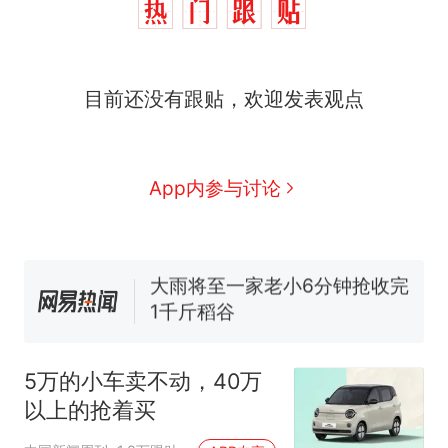
全球唯一没有法定首都的国
新
家，刚改国名，总统就邀请中
国大使骑行绕了几乎整个国境
5万的小车卖不动，40万以上
线一圈，还曾两次到中国寻根
目前还没有跟贴，欢迎发表观点
的抢着买
视频丨只要一枚命中就能让航
母瘫痪 轰-6J实力有多强？
空调24小时开着反而更省电？
App内参与讨论
电力部门回应
大雨将至一家老小6分钟抢收完
1千斤稻谷
十多万人报名的考试，成绩
热
全部作废，公平么？
5万的小车卖不动，40万
以上的抢着买