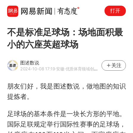
打开
不是标准足球场：场地面积最
小的六座英超球场
图述数说
关注
2024-10-08 17:19
·安徽
·优质体育领域创作者
朋友们好，我是图述数说，做地图的知识
提炼者。
足球场的基本条件是一块长方形的平地。
国际足联规定举行国际性赛事的足球场，