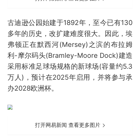
古迪逊公园始建于1892年，至今已有130
多年的历史，改扩建难度很大。因此，埃
弗顿正在默西河(Mersey)之滨的布拉姆
利-摩尔码头(Bramley-Moore Dock)建造
采用标准足球场规格的新球场(容量约5.3
万人)，预计在2025年启用，并将参与承
办2028欧洲杯。
打开网易新闻 查看更多图片