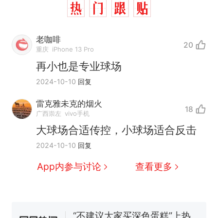
老咖啡
20
重庆
iPhone 13 Pro
再小也是专业球场
那个在床头放菜刀的女孩，
2024-10-10
回复
热
因老师一句“跟我回家”改写了
雷克雅未克的烟火
人生
搬家报价570元，搬到楼下
18
新
广西崇左
vivo手机
交5060元才肯搬上楼！女子傻
大球场合适传控，小球场适合反击
眼了……
佛山一中学招聘物理教师，笔
2024-10-10
回复
试前13名均遭淘汰？教育局：
已叫停招聘，成立调查组全面
笔试第一被第二名传话劝弃考
App内参与讨论
查看更多
核查
官方通报
空调24小时开着反而更省电？
电力部门回应
“不建议大家买深色蛋糕”上热