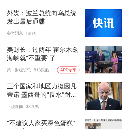
外媒：波兰总统向乌总统
发出最后通牒
参考消息
1跟贴
美财长：过两年 霍尔木兹
海峡就“不重要”了
第一财经资讯
813跟贴
APP专享
三个国家和地区力挺因凡
蒂诺 墨西哥的"反水"耐人
寻味
上观新闻
38跟贴
“不建议大家买深色蛋糕”