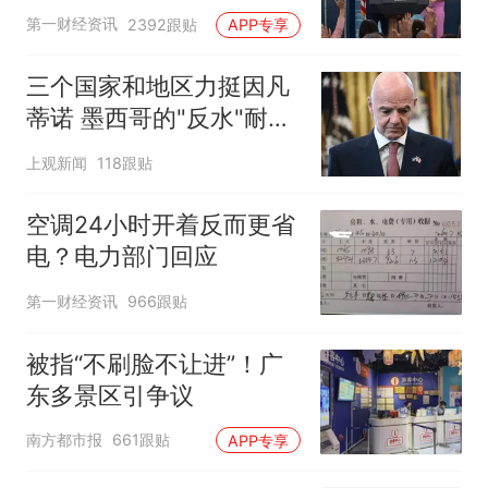
第一财经资讯
2392跟贴
APP专享
三个国家和地区力挺因凡
蒂诺 墨西哥的"反水"耐人
寻味
上观新闻
118跟贴
空调24小时开着反而更省
电？电力部门回应
第一财经资讯
966跟贴
被指“不刷脸不让进”！广
东多景区引争议
南方都市报
661跟贴
APP专享