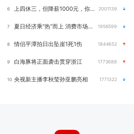
上四休三，但降薪1000元，你接受吗？
2001139
6
夏日经济乘“热”而上 消费市场向“新”而行
1956599
7
情侣平潭拍日出坠崖1死1伤
1844652
8
白海豚将正面袭击贯穿浙江
1773688
9
央视新主播李秋莹孙亚鹏亮相
1771322
10