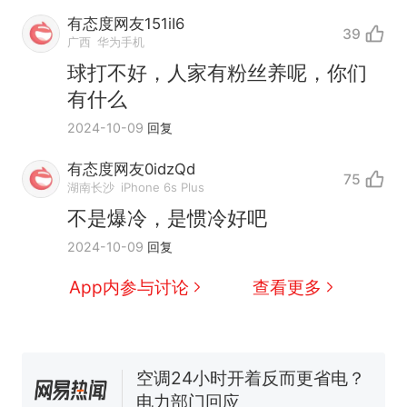
有态度网友151iI6
39
广西
华为手机
球打不好，人家有粉丝养呢，你们
有什么
2024-10-09
回复
有态度网友0idzQd
75
湖南长沙
iPhone 6s Plus
那个在床头放菜刀的女孩，
热
不是爆冷，是惯冷好吧
因老师一句“跟我回家”改写了
人生
2024-10-09
回复
搬家报价570元，搬到楼下
新
交5060元才肯搬上楼！女子傻
App内参与讨论
查看更多
眼了……
十多万人报名的考试，成绩全
部作废，公平么？
空调24小时开着反而更省电？
电力部门回应
佛山一中学招聘物理教师，笔