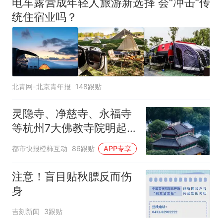
电车露营成年轻人旅游新选择 会“冲击”传
统住宿业吗？
北青网-北京青年报
148跟贴
灵隐寺、净慈寺、永福寺
等杭州7大佛教寺院明起
临时关闭，别跑空了
都市快报橙柿互动
86跟贴
APP专享
注意！盲目贴秋膘反而伤
身
吉刻新闻
3跟贴