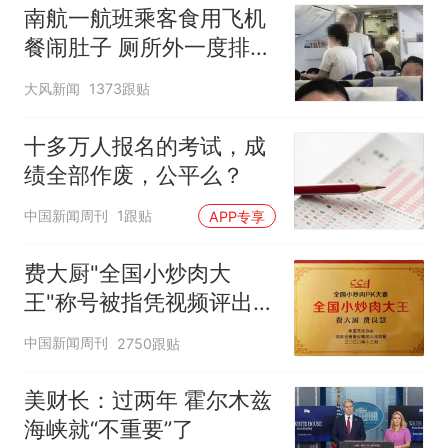
南航一航班乘客食用飞机
餐闹肚子 厕所外一度排长
队
大风新闻
1373跟贴
十多万人报名的考试，成
绩全部作废，公平么？
中国新闻周刊
1跟贴
APP专享
费大厨"全国小炒肉大
王"称号被指凭视频评出
官方回应
中国新闻周刊
2750跟贴
美财长：过两年 霍尔木兹
海峡就“不重要”了