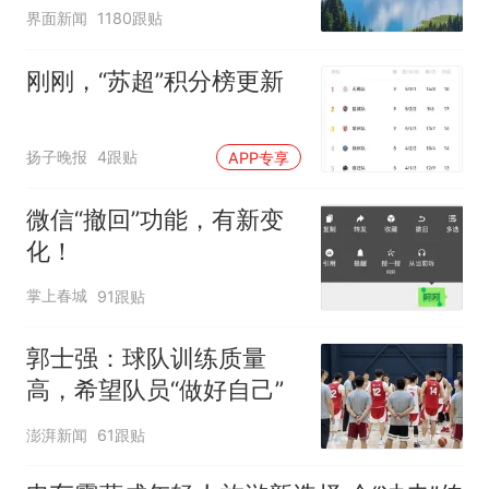
界面新闻
1180跟贴
刚刚，“苏超”积分榜更新
扬子晚报
4跟贴
APP专享
微信“撤回”功能，有新变
化！
掌上春城
91跟贴
郭士强：球队训练质量
高，希望队员“做好自己”
澎湃新闻
61跟贴