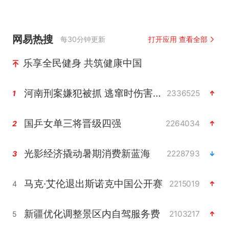
网易热搜
每30分钟更新
打开应用 查看全部
乐享全民健身 共筑健康中国
河南刑案嫌犯被抓 逃窜时伤害多人
2336525
1
国乒女单三将晋级四强
2264034
2
光影经济撬动暑期消费新蓝海
2228793
3
马克·艾伦退出斯诺克中国公开赛
2215019
4
新疆优化调整景区内自驾服务费
2103217
5