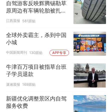
自驾游客反映辉腾锡勒草
原周边有车辆轮胎被扎，
修理店铺换胎价格高达千
江西晨报
581跟贴
元，官方发布情况通报
全球外卖霸主，杀到中国
小城
中国新闻周刊
130跟贴
APP专享
牛津百万项目被指草台班
子学员退款
潇湘晨报
169跟贴
新疆优化调整景区内自驾
服务收费