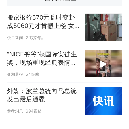
试前13名均遭淘汰？教育局：
已叫停招聘，成立调查组全面
“不建议大家买深色蛋糕”上热
搬家报价570元临时变卦
核查
搜，网友：天塌了！
成5060元才肯搬上楼 女
那个在床头放菜刀的女孩，
热
子傻眼
因老师一句“跟我回家”改写了
极目新闻
2.1万跟贴
人生
“NICE爷爷”获国际安徒生
奖，现场重现经典表情
包，向中国粉丝问好
潇湘晨报
54跟贴
外媒：波兰总统向乌总统
发出最后通牒
参考消息
694跟贴