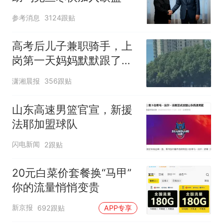
参考消息
3124跟贴
高考后儿子兼职骑手，上
岗第一天妈妈默默跟了三
公里，感慨孩子真的长大
潇湘晨报
356跟贴
了
山东高速男篮官宣，新援
法耶加盟球队
闪电新闻
2跟贴
20元白菜价套餐换“马甲”
你的流量悄悄变贵
新京报
692跟贴
APP专享