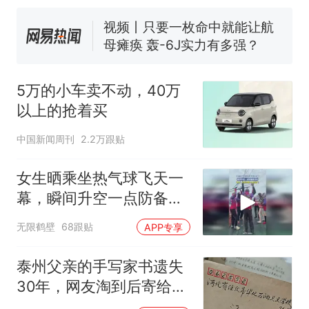
纪录 带来严重影响
视频丨只要一枚命中就能让航
母瘫痪 轰-6J实力有多强？
泰州父亲的手写家书遗失30
年，网友淘到后寄给女儿：花
5万的小车卖不动，40万
鸟市场搬了，但爱还在
十多万人报名的考试，成绩
热
以上的抢着买
全部作废，公平么？
中国新闻周刊
2.2万跟贴
女生晒乘坐热气球飞天一
幕，瞬间升空一点防备都
没有
无限鹤壁
68跟贴
APP专享
泰州父亲的手写家书遗失
30年，网友淘到后寄给女
儿：花鸟市场搬了，但爱