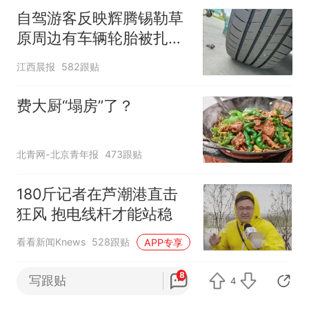
自驾游客反映辉腾锡勒草
原周边有车辆轮胎被扎，
修理店铺换胎价格高达千
江西晨报
582跟贴
元，官方发布情况通报
费大厨“塌房”了？
北青网-北京青年报
473跟贴
180斤记者在芦潮港直击
狂风 抱电线杆才能站稳
看看新闻Knews
528跟贴
APP专享
8
“不建议大家买深色蛋糕”
写跟贴
4
上热搜，业内人士回应了