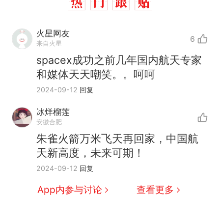
火星网友
6
来自火星
spacex成功之前几年国内航天专家
和媒体天天嘲笑。。呵呵
2024-09-12
回复
冰烊榴莲
安徽合肥
十多万人报名的考试，成绩
热
朱雀火箭万米飞天再回家，中国航
全部作废，公平么？
天新高度，未来可期！
全球唯一没有法定首都的国
新
2024-09-12
回复
家，刚改国名，总统就邀请中
国大使骑行绕了几乎整个国境
5万的小车卖不动，40万以上
App内参与讨论
查看更多
线一圈，还曾两次到中国寻根
的抢着买
浙江人戒备 "白海豚"已创我国