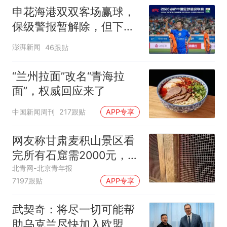
有居民常住
申花海港双双客场赢球，
保级警报暂解除，但下一
轮才是生死战
澎湃新闻
46跟贴
“兰州拉面”改名“青海拉
面”，权威回应来了
中国新闻周刊
217跟贴
APP专享
网友称甘肃麦积山景区看
完所有石窟需2000元，景
区：部分石窟受特别保
北青网-北京青年报
7197跟贴
APP专享
护，游客可按需买
武契奇：将尽一切可能帮
助乌克兰尽快加入欧盟