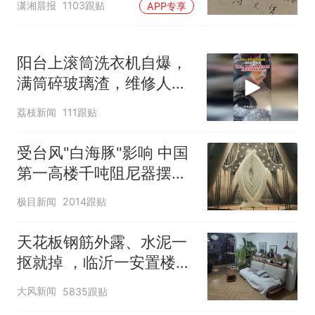
潇湘晨报
1103跟贴
APP专享
还在
阳台上滚筒洗衣机自爆，
满筒碎玻璃渣，维修人员
称是人为原因，从未见过
荔枝新闻
111跟贴
洗衣机自爆
受台风"白海豚"影响 中国
第一高楼千吨阻尼器摆动
明显
极目新闻
2014跟贴
天花板钢筋外露、水泥一
抠就掉 ，临沂一安置楼交
房半年即被鉴定存安全隐
大风新闻
5835跟贴
患；楼体至今未加固，仍