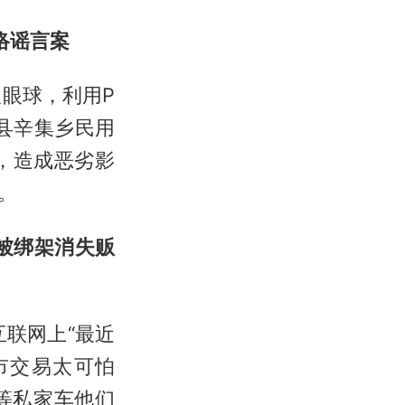
络谣言案
取眼球，利用P
县辛集乡民用
，造成恶劣影
。
被绑架消失贩
互联网上“最近
市交易太可怕
等私家车他们