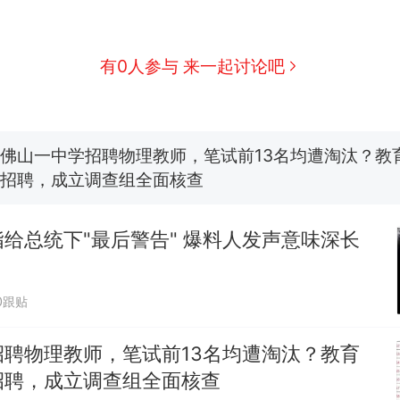
那个在床头放菜刀的女孩，因老师一句“跟我回家”
热
费大厨“全国小炒肉大王”称号，仅凭视频评出？中
新
有0人参与 来一起讨论吧
应
台风"白海豚"中心附近最大风力已达15级 最新研判
佛山一中学招聘物理教师，笔试前13名均遭淘汰？教
招聘，成立调查组全面核查
笔试第一被第二名传话劝弃考 官方通报
给总统下"最后警告" 爆料人发声意味深长
享界G9车型预售价公布：43.98万起
0跟贴
那个在床头放菜刀的女孩，因老师一句“跟我回家”
热
招聘物理教师，笔试前13名均遭淘汰？教育
招聘，成立调查组全面核查