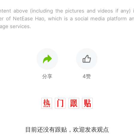
tent above (including the pictures and videos if any)
r of NetEase Hao, which is a social media platform a
rage services.
分享
4赞
目前还没有跟贴，欢迎发表观点