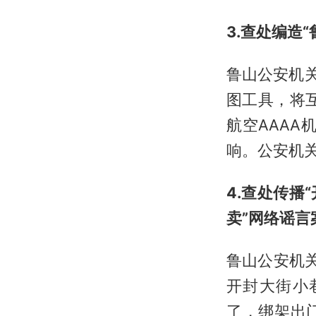
3.查处编造
鲁山公安机关
图工具，将
航空AAA
响。公安机
4.查处传
卖”网络谣言
鲁山公安机关
开封大街小
了，绑架出