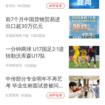
新华社
663跟贴
APP专享
前7个月中国货物贸易进
出口超30万亿元
央视新闻客户端
1380跟贴
一分钟两球 U17国足2:1逆
转勒沃库森U17队
环球网资讯
130跟贴
中传部分专业明年不再艺
考 毕业生称面试曾被问
“如何策划晚会” 专家：遏
红星新闻
60跟贴
APP专享
制“艺考捷径化”