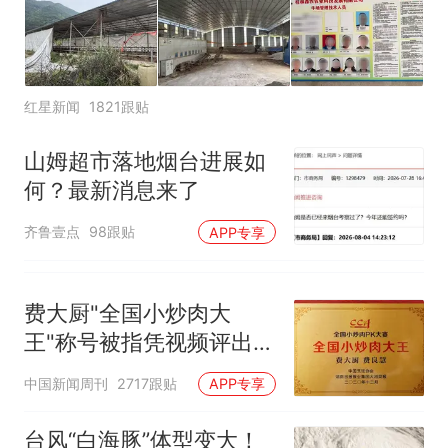
红星新闻
1821跟贴
山姆超市落地烟台进展如
何？最新消息来了
齐鲁壹点
98跟贴
APP专享
费大厨"全国小炒肉大
王"称号被指凭视频评出
官方回应
中国新闻周刊
2717跟贴
APP专享
台风“白海豚”体型变大！