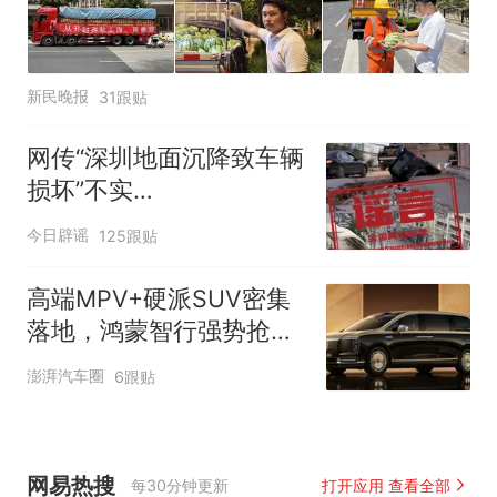
新民晚报
31跟贴
网传“深圳地面沉降致车辆
损坏”不实
（2026·08·06）
今日辟谣
125跟贴
高端MPV+硬派SUV密集
落地，鸿蒙智行强势抢占
自主高端市场制高点
澎湃汽车圈
6跟贴
网易热搜
每30分钟更新
打开应用 查看全部