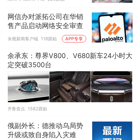
网信办对派拓公司在华销
售产品启动网络安全审查
央视新闻客户端
118跟贴
APP专享
余承东：尊界V800、V680新车24小时大
定突破3500台
齐鲁壹点
1582跟贴
俄副外长：德推动乌局势
升级或致自身陷入灾难