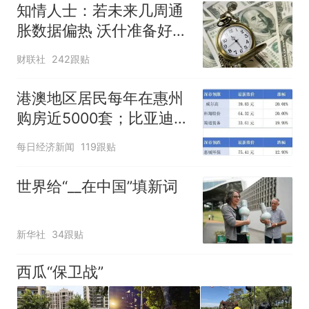
知情人士：若未来几周通
胀数据偏热 沃什准备好加
息
财联社
242跟贴
港澳地区居民每年在惠州
购房近5000套；比亚迪销
量跻身全球车企第六丨大
每日经济新闻
119跟贴
湾区财经早参
世界给“__在中国”填新词
新华社
34跟贴
西瓜“保卫战”