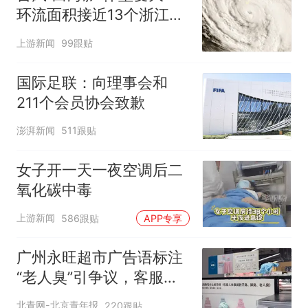
环流面积接近13个浙江那
么大
上游新闻
99跟贴
国际足联：向理事会和
211个会员协会致歉
澎湃新闻
511跟贴
女子开一天一夜空调后二
氧化碳中毒
上游新闻
586跟贴
APP专享
广州永旺超市广告语标注
“老人臭”引争议，客服回
应
北青网-北京青年报
220跟贴