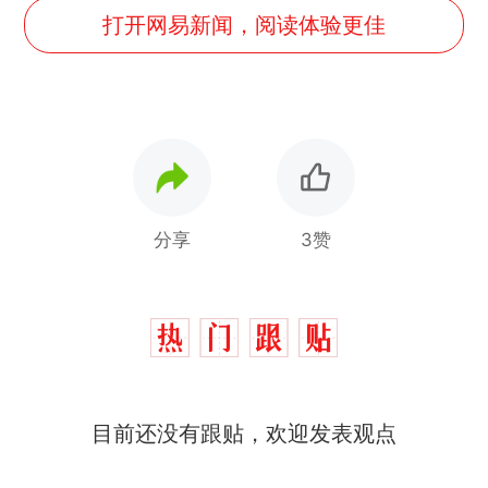
打开网易新闻，阅读体验更佳
分享
3赞
那个在床头放菜刀的女孩，
热
目前还没有跟贴，欢迎发表观点
因老师一句“跟我回家”改写了
人生
制裁瓜子饺子，美国怕什
新