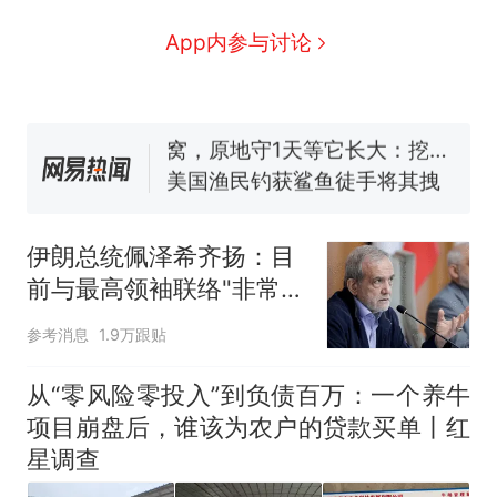
么？
费大厨“全国小炒肉大王”称
App内参与讨论
号，仅凭视频评出？中国烹饪
协会回应
男子上山采菌偶然发现鸡枞菌
窝，原地守1天等它长大：挖了
140多朵
美国渔民钓获鲨鱼徒手将其拽
回大海 目击者直呼震惊 （视频
来源：参考消息）
笔试第一被第二名传话劝弃考
官方通报
伊朗总统佩泽希齐扬：目
那个在床头放菜刀的女孩，
热
前与最高领袖联络"非常困
因老师一句“跟我回家”改写了
难"
人生
参考消息
1.9万跟贴
从“零风险零投入”到负债百万：一个养牛
项目崩盘后，谁该为农户的贷款买单丨红
星调查