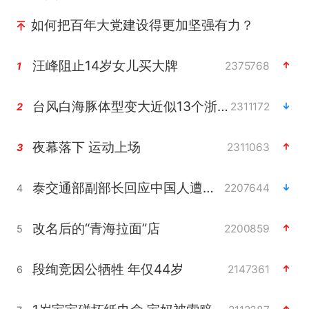
如何把百年大党建设得更加坚强有力？
汪峰阻止14岁女儿买大牌
2375768
1
台风白海豚体型变大近似13个浙江面积
2311172
2
夜幕落下 运动上场
2311063
3
泰交通部副部长回应中国人遭歧视手势
2207644
4
改名后的“青海拉面”店
2200859
5
段绚竞因公牺牲 年仅44岁
2147361
6