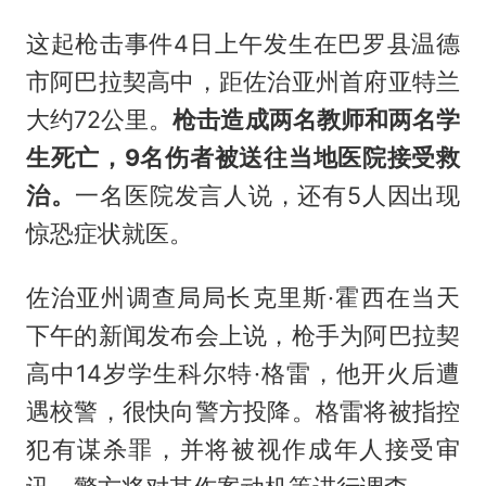
这起枪击事件4日上午发生在巴罗县温德
市阿巴拉契高中，距佐治亚州首府亚特兰
大约72公里。
枪击造成两名教师和两名学
生死亡，9名伤者被送往当地医院接受救
治。
一名医院发言人说，还有5人因出现
惊恐症状就医。
佐治亚州调查局局长克里斯·霍西在当天
下午的新闻发布会上说，枪手为阿巴拉契
高中14岁学生科尔特·格雷，他开火后遭
遇校警，很快向警方投降。格雷将被指控
犯有谋杀罪，并将被视作成年人接受审