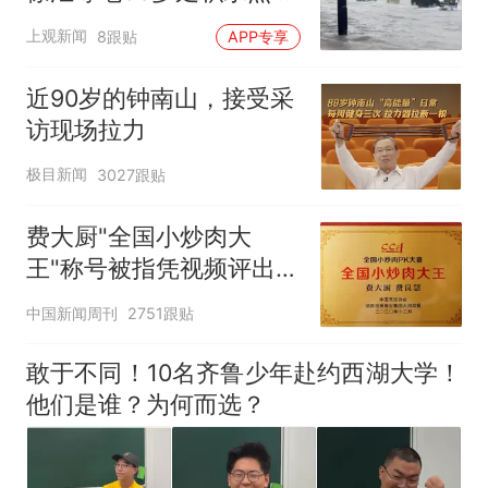
在抢排
上观新闻
8跟贴
APP专享
近90岁的钟南山，接受采
访现场拉力
极目新闻
3027跟贴
费大厨"全国小炒肉大
王"称号被指凭视频评出
官方回应
中国新闻周刊
2751跟贴
敢于不同！10名齐鲁少年赴约西湖大学！
他们是谁？为何而选？