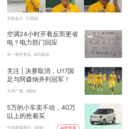
齐鲁壹点
12跟贴
空调24小时开着反而更省
电？电力部门回应
第一财经资讯
965跟贴
关注 | 决赛取消，U17国
足与阿森纳并列冠军！
天津广播
4跟贴
5万的小车卖不动，40万
以上的抢着买
中国新闻周刊
1跟贴
APP专享