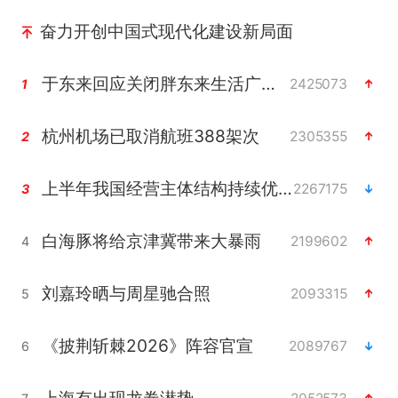
奋力开创中国式现代化建设新局面
于东来回应关闭胖东来生活广场店
2425073
1
杭州机场已取消航班388架次
2305355
2
上半年我国经营主体结构持续优化
2267175
3
白海豚将给京津冀带来大暴雨
2199602
4
刘嘉玲晒与周星驰合照
2093315
5
《披荆斩棘2026》阵容官宣
2089767
6