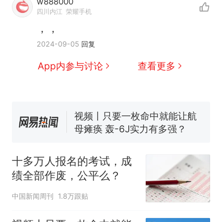
w888000
四川内江
荣耀手机
，，
十多万人报名的考试，成绩
热
2024-09-05
回复
全部作废，公平么？
全球唯一没有法定首都的国
新
App内参与讨论
查看更多
家，刚改国名，总统就邀请中
国大使骑行绕了几乎整个国境
搬家报价570元，搬到楼下交
线一圈，还曾两次到中国寻根
5060元才肯搬上楼！女子傻眼
了……
视频丨只要一枚命中就能让航
母瘫痪 轰-6J实力有多强？
空调24小时开着反而更省电？
电力部门回应
十多万人报名的考试，成
佛山一中学招聘物理教师，笔
绩全部作废，公平么？
试前13名均遭淘汰？教育局：
已叫停招聘，成立调查组全面
十多万人报名的考试，成绩
热
中国新闻周刊
1.8万跟贴
核查
全部作废，公平么？