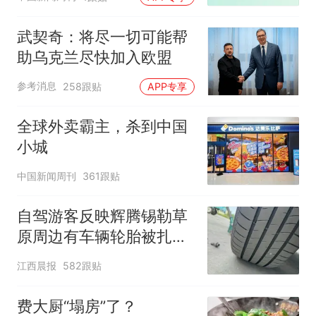
武契奇：将尽一切可能帮
助乌克兰尽快加入欧盟
参考消息
258跟贴
APP专享
全球外卖霸主，杀到中国
小城
中国新闻周刊
361跟贴
自驾游客反映辉腾锡勒草
原周边有车辆轮胎被扎，
修理店铺换胎价格高达千
江西晨报
582跟贴
元，官方发布情况通报
费大厨“塌房”了？