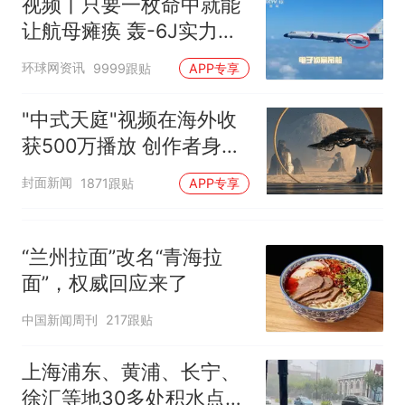
视频丨只要一枚命中就能
让航母瘫痪 轰-6J实力有
多强？
环球网资讯
9999跟贴
APP专享
"中式天庭"视频在海外收
获500万播放 创作者身份
披露
封面新闻
1871跟贴
APP专享
“兰州拉面”改名“青海拉
面”，权威回应来了
中国新闻周刊
217跟贴
上海浦东、黄浦、长宁、
徐汇等地30多处积水点正