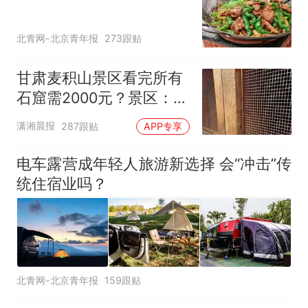
北青网-北京青年报
273跟贴
甘肃麦积山景区看完所有
石窟需2000元？景区：部
分石窟受特别保护，游客
潇湘晨报
287跟贴
APP专享
可按需买
电车露营成年轻人旅游新选择 会“冲击”传
统住宿业吗？
北青网-北京青年报
159跟贴