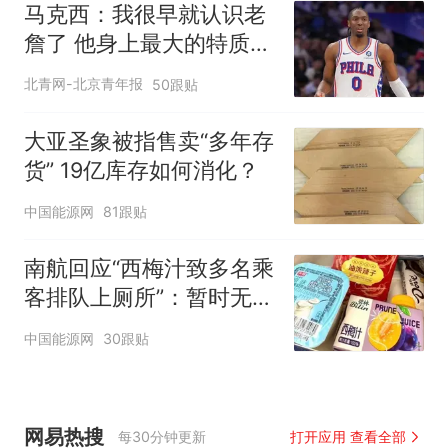
马克西：我很早就认识老
詹了 他身上最大的特质就
是谦逊
北青网-北京青年报
50跟贴
大亚圣象被指售卖“多年存
货” 19亿库存如何消化？
中国能源网
81跟贴
南航回应“西梅汁致多名乘
客排队上厕所”：暂时无法
核查是否发放西梅汁
中国能源网
30跟贴
网易热搜
每30分钟更新
打开应用 查看全部