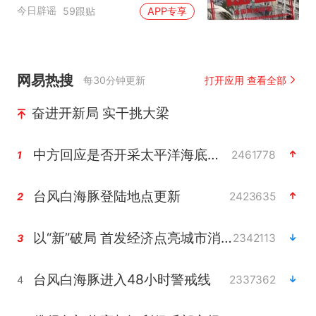
（2026·08·06）
今日辟谣
59跟贴
APP专享
网易热搜
每30分钟更新
打开应用 查看全部
奋进开新局 实干挑大梁
中方回应是否开采太平洋海底稀土资源
2461778
1
台风白海豚登陆地点更新
2423635
2
以“新”破局 首发经济点亮城市消费活力
2342113
3
台风白海豚进入48小时警戒线
2337362
4