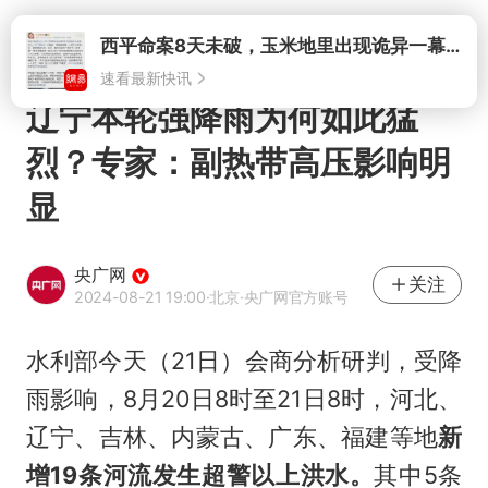
打开
西平命案8天未破，玉米地里出现诡异一幕，我突然想起了欧金中
速看最新快讯
辽宁本轮强降雨为何如此猛
烈？专家：副热带高压影响明
显
央广网
关注
2024-08-21 19:00
·北京
·央广网官方账号
水利部今天（21日）会商分析研判，受降
雨影响，8月20日8时至21日8时，河北、
辽宁、吉林、内蒙古、广东、福建等地
新
增19条河流发生超警以上洪水。
其中5条