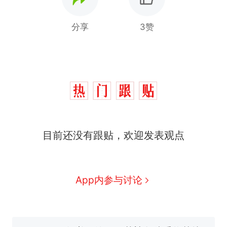
分享
3赞
制裁瓜子饺子，美国怕什
热
目前还没有跟贴，欢迎发表观点
么？
那个在床头放菜刀的女孩，
新
因老师一句“跟我回家”改写了
人生
费大厨“全国小炒肉大王”称
App内参与讨论
号，仅凭视频评出？中国烹饪
协会回应
男子上山采菌偶然发现鸡枞菌
窝，原地守1天等它长大：挖了