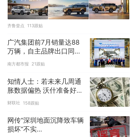
齐鲁壹点
113跟贴
广汽集团前7月销量达88
万辆，自主品牌出口同比
增130%
南方都市报
21跟贴
知情人士：若未来几周通
胀数据偏热 沃什准备好加
息
财联社
158跟贴
网传“深圳地面沉降致车辆
损坏”不实