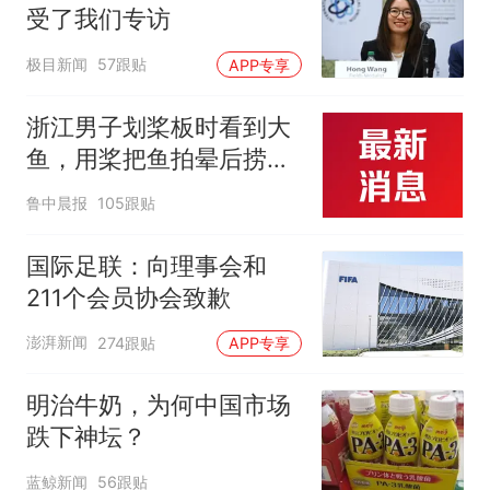
受了我们专访
极目新闻
57跟贴
APP专享
浙江男子划桨板时看到大
鱼，用桨把鱼拍晕后捞
起；当事人：鱼重7斤6
鲁中晨报
105跟贴
两，做成红烧辣子鱼块，
味道很好
国际足联：向理事会和
211个会员协会致歉
澎湃新闻
274跟贴
APP专享
明治牛奶，为何中国市场
跌下神坛？
蓝鲸新闻
56跟贴