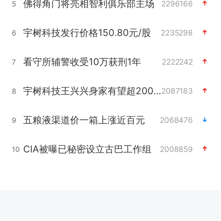
佛得角门将亮相智利俱乐部主场
2296166
5
宇树科技发行价格150.80元/股
2235298
6
看守所辅警收受10万获刑1年
2222242
7
宇树科技王兴兴身家有望超200亿元
2087183
8
五粮液渠道价一箱上涨近百元
2068476
9
CIA被曝已秘密设立古巴工作组
2008859
10