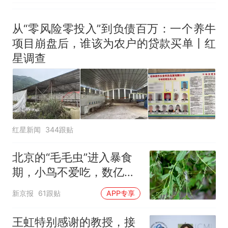
出；亲历者：曾承诺免费
改签但没兑现
从“零风险零投入”到负债百万：一个养牛
项目崩盘后，谁该为农户的贷款买单丨红
星调查
红星新闻
344跟贴
北京的“毛毛虫”进入暴食
期，小鸟不爱吃，数亿头
小蜂迎战
新京报
61跟贴
APP专享
王虹特别感谢的教授，接