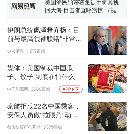
140多朵
美国渔民钓获鲨鱼徒手将其拽
回大海 目击者直呼震惊 （视频
来源：参考消息）
笔试第一被第二名传话劝弃考
官方通报
伊朗总统佩泽希齐扬：目
制裁瓜子饺子，美国怕什
热
前与最高领袖联络"非常困
么？
难"
参考消息
1.5万跟贴
媒体：美国制裁中国瓜
子、饺子 到底在怕什么
中国能源网
3580跟贴
APP专享
泰航拒载22名中国乘客，
安保人员做“拉眼角”动
作，泰国机场最新回应：
都市快报橙柿互动
5379跟贴
拒绝登机决定由航司作