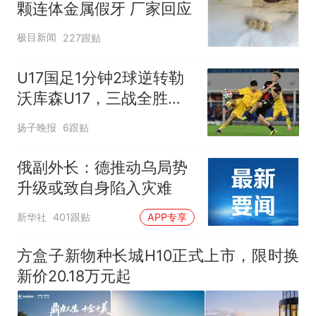
颗连体金属假牙 厂家回应
极目新闻
227跟贴
U17国足1分钟2球逆转勒
沃库森U17，三战全胜！
赵松源替补登场传射建功
扬子晚报
6跟贴
俄副外长：德推动乌局势
升级或致自身陷入灾难
新华社
401跟贴
APP专享
方盒子新物种长城H10正式上市，限时换
新价20.18万元起