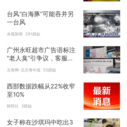
台风“白海豚”可能吞并另
一台风
央视新闻
291跟贴
广州永旺超市广告语标注
“老人臭”引争议，客服回
应
北青网-北京青年报
55跟贴
西部数据跌幅从22%收窄
至10%
财联社
3跟贴
女子称在沙琪玛中吃出3