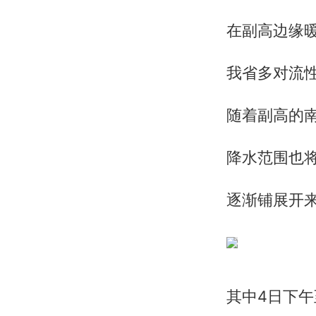
在副高边缘
我省多对流
随着副高的
降水范围也
逐渐铺展开
其中4日下午