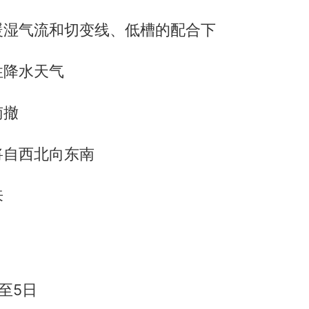
暖湿气流和切变线、低槽的配合下
性降水天气
南撤
将自西北向东南
来
至5日