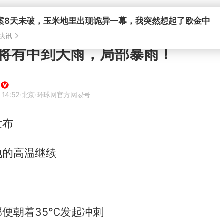
案8天未破，玉米地里出现诡异一幕，我突然想起了欧金中
快讯
将有中到大雨，局部暴雨！
 14:52
·北京
·环球网官方网易号
发布
地的高温继续
便朝着35℃发起冲刺