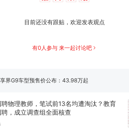
应
美国渔民钓获鲨鱼徒手将其拽回大海 目击者直呼震惊
目前还没有跟贴，欢迎发表观点
参考消息）
笔试第一被第二名传话劝弃考 官方通报
佛山一中学招聘物理教师，笔试前13名均遭淘汰？教
有0人参与 来一起讨论吧
招聘，成立调查组全面核查
享界G9车型预售价公布：43.98万起
那个在床头放菜刀的女孩，因老师一句“跟我回家”
热
招聘物理教师，笔试前13名均遭淘汰？教育
招聘，成立调查组全面核查
贴