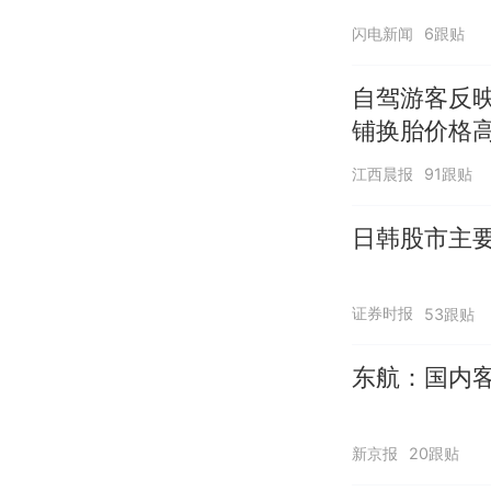
闪电新闻
6跟贴
自驾游客反
铺换胎价格
江西晨报
91跟贴
日韩股市主
证券时报
53跟贴
东航：国内客
新京报
20跟贴