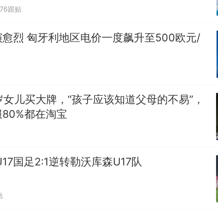
676跟贴
愈烈 匈牙利地区电价一度飙升至500欧元/
岁女儿买大牌，“孩子应该知道父母的不易”，
80%都在淘宝
17国足2:1逆转勒沃库森U17队
贴