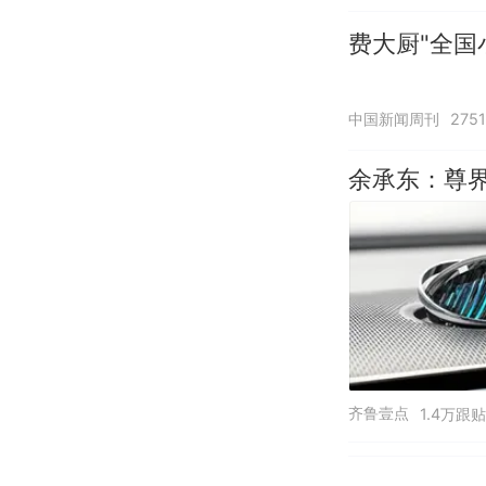
费大厨"全国
中国新闻周刊
275
余承东：尊界
齐鲁壹点
1.4万跟贴