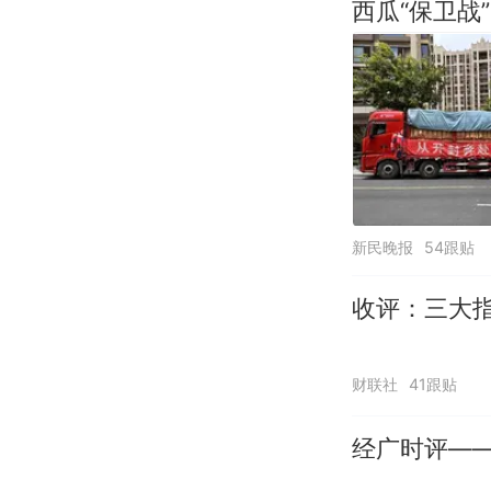
西瓜“保卫战”
新民晚报
54跟贴
收评：三大指
财联社
41跟贴
经广时评—