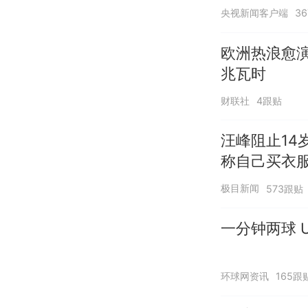
央视新闻客户端
3
欧洲热浪愈演
兆瓦时
财联社
4跟贴
汪峰阻止14
称自己买衣服
极目新闻
573跟贴
一分钟两球 U
环球网资讯
165跟