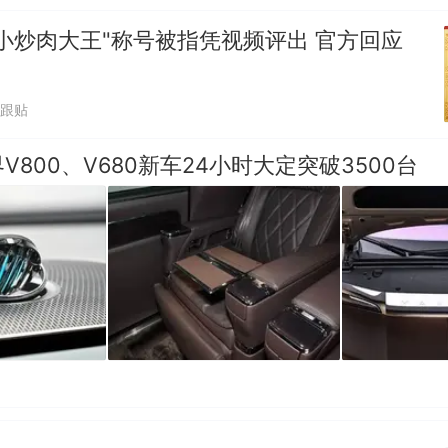
小炒肉大王"称号被指凭视频评出 官方回应
1跟贴
V800、V680新车24小时大定突破3500台