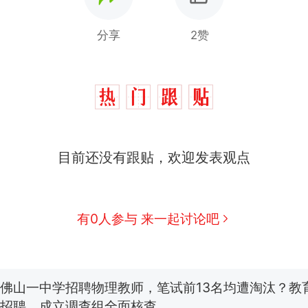
分享
2赞
那个在床头放菜刀的女孩，因老师一句“跟我回家”
热
目前还没有跟贴，欢迎发表观点
费大厨“全国小炒肉大王”称号，仅凭视频评出？中
新
应
美国渔民钓获鲨鱼徒手将其拽回大海 目击者直呼震惊
有0人参与 来一起讨论吧
参考消息）
笔试第一被第二名传话劝弃考 官方通报
佛山一中学招聘物理教师，笔试前13名均遭淘汰？教
招聘，成立调查组全面核查