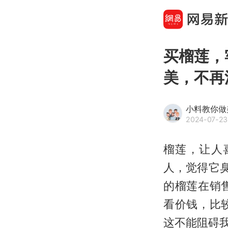
买榴莲，
美，不再
小料教你做
2024-07-23
榴莲，让人
人，觉得它
的榴莲在销
看价钱，比
这不能阻碍