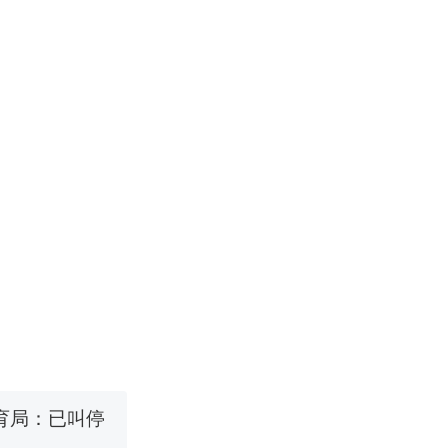
改写了人生
国烹饪协会回
 （视频来源：
育局：已叫停