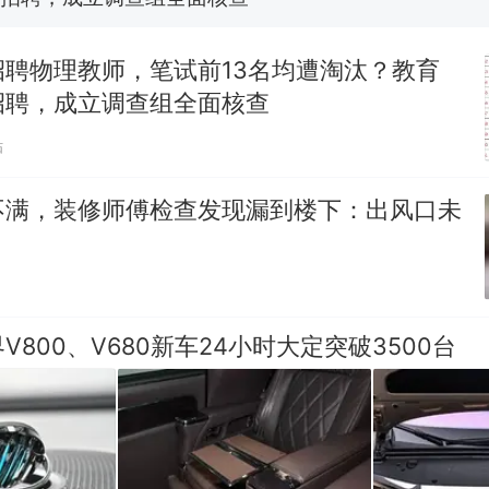
台风"白海豚"中心附近最大风力已达15级 最新研判
招聘物理教师，笔试前13名均遭淘汰？教育
那个在床头放菜刀的女孩，因老师一句“跟我回家”
招聘，成立调查组全面核查
热
贴
不满，装修师傅检查发现漏到楼下：出风口未
V800、V680新车24小时大定突破3500台