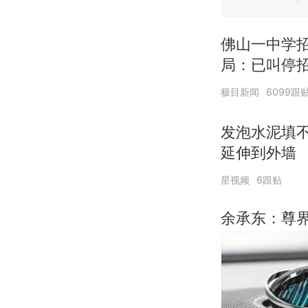
佛山一中学
局：已叫停
极目新闻
6099跟
发泡水泥填
延伸到外墙
星视频
6跟贴
余承东：尊界