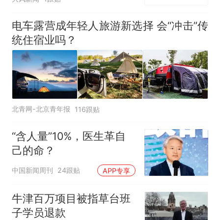
客：机上100多人只有2个
厕所；客服回应：并非每
电车露营成年轻人旅游新选择 会“冲击”传
架飞机都会发放西梅汁
统住宿业吗？
北青网-北京青年报
116跟贴
“含人量”10%，医生革自
己的命？
中国新闻周刊
24跟贴
APP专享
牛津百万项目被指草台班
子学员退款