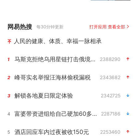
网易热搜
每30分钟更新
打开应用 查看全部
人民的健康、体质、幸福一脉相承
马斯克拒绝乌用星链打击俄境内目标
2388290
1
峰哥实名举报汪海林偷税漏税
2343682
2
解锁各地夏日限定体验
2342725
3
富婆带资进组给自己硬加60多场吻戏
2287186
4
酒店回应车内过夜被收150元
2253460
5