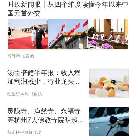
时政新闻眼丨从四个维度读懂今年以来中
国元首外交
海外网
6跟贴
汤臣倍健半年报：收入增
加利润减少，行业龙头的
AB面
红星资本局
1跟贴
灵隐寺、净慈寺、永福寺
等杭州7大佛教寺院明起
临时关闭，别跑空了
都市快报橙柿互动