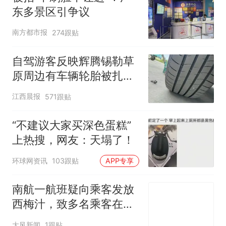
东多景区引争议
南方都市报
274跟贴
自驾游客反映辉腾锡勒草
原周边有车辆轮胎被扎，
修理店铺换胎价格高达千
江西晨报
571跟贴
元，官方发布情况通报
“不建议大家买深色蛋糕”
上热搜，网友：天塌了！
环球网资讯
103跟贴
APP专享
南航一航班疑向乘客发放
西梅汁，致多名乘客在飞
行途中排队上厕所！乘
大风新闻
1跟贴