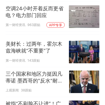
空调24小时开着反而更省
电？电力部门回应
第一财经资讯
963跟贴
APP专享
美财长：过两年，霍尔木
兹海峡就“不重要”了
第一财经资讯
143跟贴
三个国家和地区力挺因凡
蒂诺 墨西哥的"反水"耐人
寻味
上观新闻
38跟贴
被指“不刷脸不让进”！广