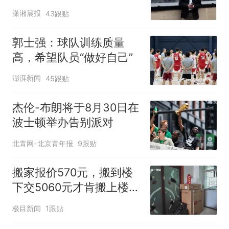
潇湘晨报
43跟贴
郭士强：球队训练质量
高，希望队员“做好自己”
澎湃新闻
45跟贴
杰伦-布朗将于8月30日在
波士顿举办告别派对
北青网-北京青年报
9跟贴
搬家报价570元，搬到楼
下交5060元才肯搬上楼！
女子傻眼了
极目新闻
1跟贴