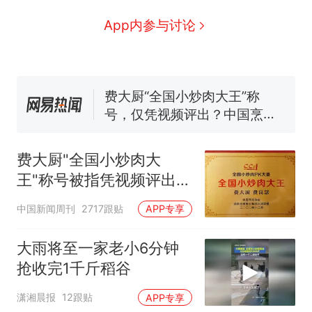
那个在床头放菜刀的女孩，
热
App内参与讨论
因老师一句“跟我回家”改写了
人生
搬家报价570元，搬到楼下
新
交5060元才肯搬上楼！女子傻
眼了……
费大厨“全国小炒肉大王”称
号，仅凭视频评出？中国烹饪
协会回应
佛山一中学招聘物理教师，笔
试前13名均遭淘汰？教育局：
已叫停招聘，成立调查组全面
费大厨"全国小炒肉大
笔试第一被第二名传话劝弃考
核查
官方通报
王"称号被指凭视频评出
空调24小时开着反而更省电？
官方回应
中国新闻周刊
2717跟贴
APP专享
电力部门回应
那个在床头放菜刀的女孩，
热
大雨将至一家老小6分钟
因老师一句“跟我回家”改写了
抢收完1千斤稻谷
人生
潇湘晨报
12跟贴
APP专享