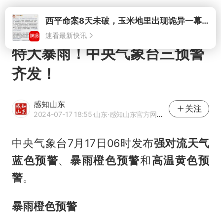
打开
西平命案8天未破，玉米地里出现诡异一幕，我突然想起了欧金中
速看最新快讯
特大暴雨！中央气象台三预警
齐发！
感知山东
关注
2024-07-17 18:55
·山东
·感知山东官方网易号
中央气象台7月17日06时发布
强对流天气
蓝色预警
、
暴雨橙色预警
和
高温黄色预
警
。
暴雨橙色预警