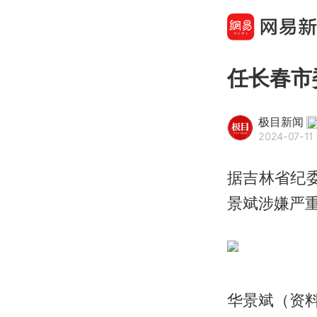
任长春市
极目新闻
2024-07-11 
据吉林省纪
景斌涉嫌严
华景斌（资